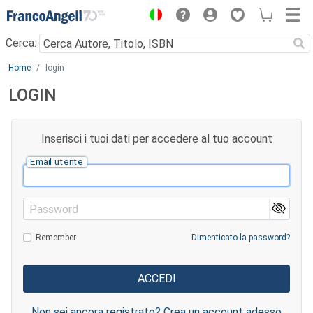
Menu
Cerca:
Main content
Home
login
LOGIN
Inserisci i tuoi dati per accedere al tuo account
Email utente
Password
Remember
Dimenticato la password?
Non sei ancora registrato? Crea un account adesso