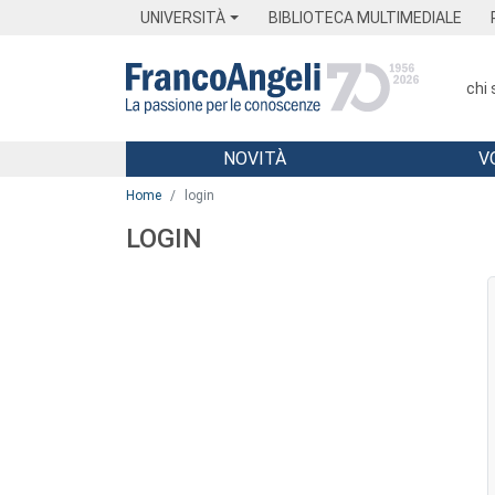
Menu
Main content
Footer
Menu
UNIVERSITÀ
BIBLIOTECA MULTIMEDIALE
chi
NOVITÀ
V
Main content
Home
login
LOGIN