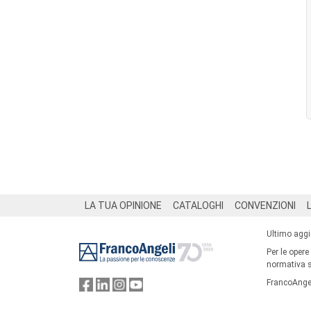
Footer
LA TUA OPINIONE
CATALOGHI
CONVENZIONI
Ultimo agg
Per le opere
normativa su
FrancoAngel