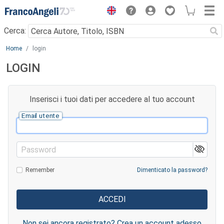
Menu
Cerca:
Main content
Home
login
LOGIN
Inserisci i tuoi dati per accedere al tuo account
Email utente
Password
Remember
Dimenticato la password?
Non sei ancora registrato? Crea un account adesso