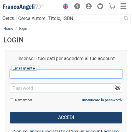
Menu
Cerca:
Main content
Home
login
LOGIN
Inserisci i tuoi dati per accedere al tuo account
Email utente
Password
Remember
Dimenticato la password?
Non sei ancora registrato? Crea un account adesso