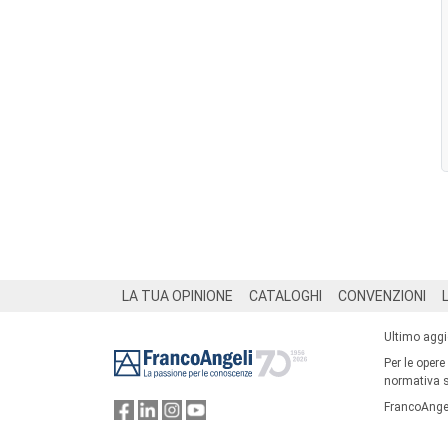
Footer
LA TUA OPINIONE
CATALOGHI
CONVENZIONI
Ultimo agg
Per le opere
normativa su
FrancoAngel