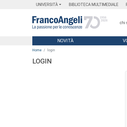
Menu
Main content
Footer
Menu
UNIVERSITÀ
BIBLIOTECA MULTIMEDIALE
chi
NOVITÀ
V
Main content
Home
login
LOGIN