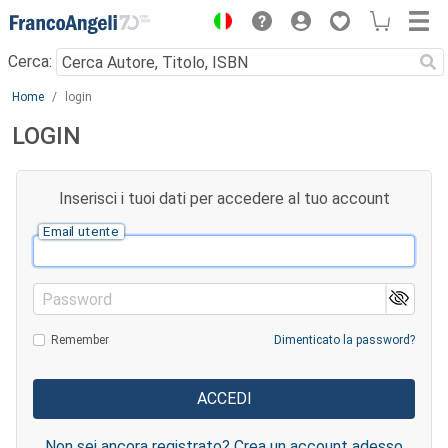
Menu
Cerca:
Main content
Home
login
LOGIN
Inserisci i tuoi dati per accedere al tuo account
Email utente
Password
Remember
Dimenticato la password?
Non sei ancora registrato? Crea un account adesso