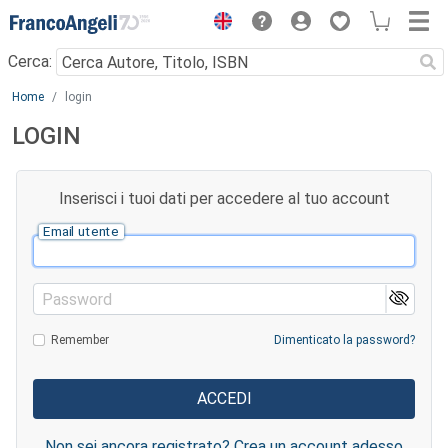
Menu
Cerca:
Main content
Home
login
LOGIN
Inserisci i tuoi dati per accedere al tuo account
Email utente
Password
Remember
Dimenticato la password?
Non sei ancora registrato? Crea un account adesso