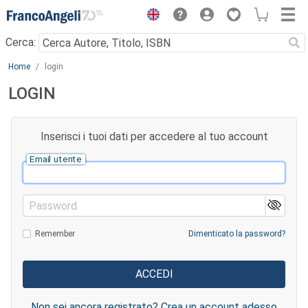
Menu
Cerca:
Main content
Home
login
LOGIN
Inserisci i tuoi dati per accedere al tuo account
Email utente
Password
Remember
Dimenticato la password?
Non sei ancora registrato? Crea un account adesso