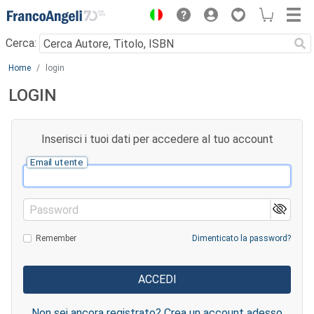
Menu
Cerca:
Main content
Home
login
LOGIN
Inserisci i tuoi dati per accedere al tuo account
Email utente
Password
Remember
Dimenticato la password?
Non sei ancora registrato? Crea un account adesso