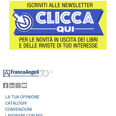
Footer
LA TUA OPINIONE
CATALOGHI
CONVENZIONI
LAVORARE CON NOI