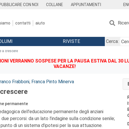
EN
PUBBLICARE CON NOI
COLLANE
APPUNTAMENTI
Ricer
 siamo
contatti
aiuto
OLUMI
RIVISTE
Cerca:
e a crescere
IONI VERRANNO SOSPESE PER LA PAUSA ESTIVA DAL 30 LU
VACANZE!
ranco Frabboni
,
Franca Pinto Minerva
 crescere
ione permanente
edagogica dell'educazione permanente degli anziani
due percorsi: da un lato l’indagine sulla condizione senile;
a punto di un sistema d’ipotesi per la sua attuazione.