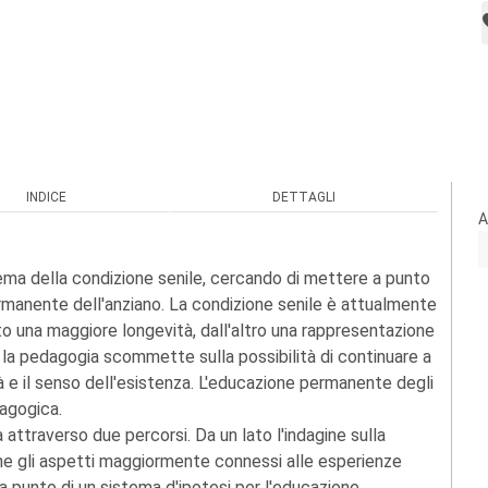
INDICE
DETTAGLI
A
lema della condizione senile, cercando di mettere a punto
rmanente dell'anziano. La condizione senile è attualmente
to una maggiore longevità, dall'altro una rappresentazione
ò, la pedagogia scommette sulla possibilità di continuare a
tà e il senso dell'esistenza. L'educazione permanente degli
dagogica.
attraverso due percorsi. Da un lato l'indagine sulla
ne gli aspetti maggiormente connessi alle esperienze
a a punto di un sistema d'ipotesi per l'educazione