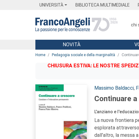
Menu
Main content
Footer
Menu
UNIVERSITÀ
BIBLIOTECA MULTIMEDIALE
chi
NOVITÀ
V
Main content
Home
Pedagogia sociale e della marginalità
Continuar
CHIUSURA ESTIVA: LE NOSTRE SPEDIZ
Autori:
Massimo Baldacci
,
F
Continuare a
L'anziano e l'educaz
La nuova frontiera p
esplorata attraverso 
dall’altro, la messa 