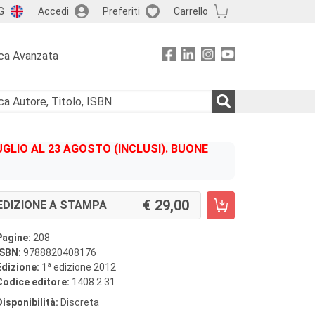
G
Accedi
Preferiti
Carrello
ca Avanzata
GLIO AL 23 AGOSTO (INCLUSI). BUONE
29,00
EDIZIONE A STAMPA
Pagine:
208
ISBN:
9788820408176
a
Edizione:
1
edizione 2012
Codice editore:
1408.2.31
Disponibilità:
Discreta