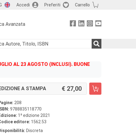
G
Accedi
Preferiti
Carrello
ca Avanzata
GLIO AL 23 AGOSTO (INCLUSI). BUONE
27,00
EDIZIONE A STAMPA
Pagine:
208
ISBN:
9788835118770
a
Edizione:
1
edizione 2021
Codice editore:
1562.53
Disponibilità:
Discreta