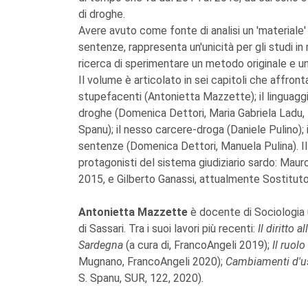
di droghe.
Avere avuto come fonte di analisi un 'materiale'
sentenze, rappresenta un'unicità per gli studi in 
ricerca di sperimentare un metodo originale e un
Il volume è articolato in sei capitoli che affronta
stupefacenti (Antonietta Mazzette); il linguagg
droghe (Domenica Dettori, Maria Gabriela Ladu, M
Spanu); il nesso carcere-droga (Daniele Pulino); 
sentenze (Domenica Dettori, Manuela Pulina). Il 
protagonisti del sistema giudiziario sardo: Mauro
2015, e Gilberto Ganassi, attualmente Sostituto 
Antonietta Mazzette
è docente di Sociologia 
di Sassari. Tra i suoi lavori più recenti:
Il diritto 
Sardegna
(a cura di, FrancoAngeli 2019);
Il ruolo
Mugnano, FrancoAngeli 2020);
Cambiamenti d'uso
S. Spanu, SUR, 122, 2020)
.