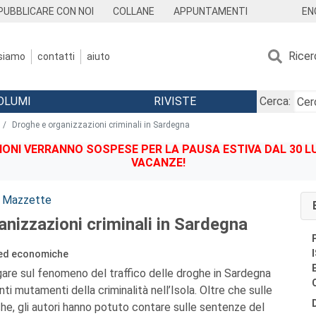
EN
PUBBLICARE CON NOI
COLLANE
APPUNTAMENTI
Ricer
 siamo
contatti
aiuto
OLUMI
RIVISTE
Cerca:
Droghe e organizzazioni criminali in Sardegna
IONI VERRANNO SOSPESE PER LA PAUSA ESTIVA DAL 30 LU
VACANZE!
a Mazzette
nizzazioni criminali in Sardegna
 ed economiche
gare sul fenomeno del traffico delle droghe in Sardegna
nti mutamenti della criminalità nell’Isola. Oltre che sulle
che, gli autori hanno potuto contare sulle sentenze del