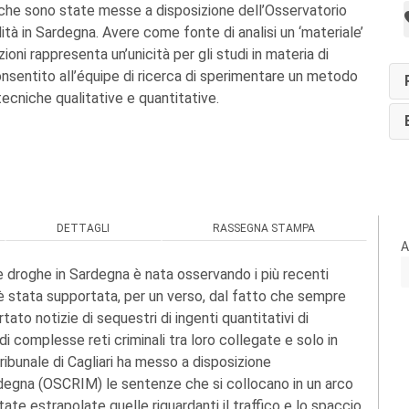
i, che sono state messe a disposizione dell’Osservatorio
lità in Sardegna. Avere come fonte di analisi un ‘materiale’
ioni rappresenta un’unicità per gli studi in materia di
consentito all’équipe di ricerca di sperimentare un metodo
 tecniche qualitative e quantitative.
DETTAGLI
RASSEGNA STAMPA
A
le droghe in Sardegna è nata osservando i più recenti
a è stata supportata, per un verso, dal fatto che sempre
ato notizie di sequestri di ingenti quantitativi di
i complesse reti criminali tra loro collegate e solo in
 Tribunale di Cagliari ha messo a disposizione
ardegna (OSCRIM) le sentenze che si collocano in un arco
ate estrapolate quelle riguardanti il traffico e lo spaccio