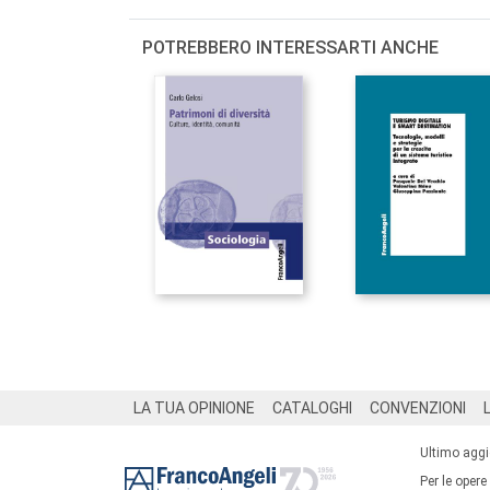
POTREBBERO INTERESSARTI ANCHE
Footer
LA TUA OPINIONE
CATALOGHI
CONVENZIONI
Ultimo agg
Per le opere