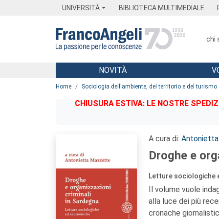
Menu
Main content
Footer
Menu
UNIVERSITÀ
BIBLIOTECA MULTIMEDIALE
chi
NOVITÀ
V
Main content
Home
Sociologia dell'ambiente, del territorio e del turismo
CHIUSURA ESTIVA: LE NOSTRE SPEDIZ
A cura di:
Antoniett
Droghe e orga
Letture sociologiche
Il volume vuole inda
alla luce dei più rece
cronache giornalisti