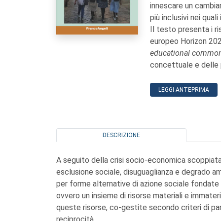
innescare un cambiam
più inclusivi nei qual
Il testo presenta i r
europeo Horizon 202
educational commo
concettuale e delle 
LEGGI ANTEPRIMA
DESCRIZIONE
A seguito della crisi socio-economica scoppiata 
esclusione sociale, disuguaglianza e degrado am
per forme alternative di azione sociale fondate 
ovvero un insieme di risorse materiali e immater
queste risorse, co-gestite secondo criteri di par
reciprocità.