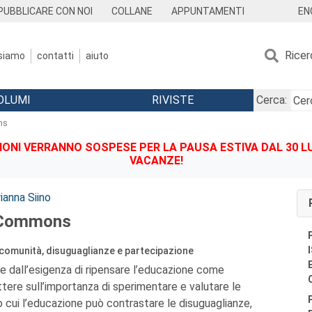
EN
PUBBLICARE CON NOI
COLLANE
APPUNTAMENTI
Ricer
 siamo
contatti
aiuto
OLUMI
RIVISTE
Cerca:
ns
IONI VERRANNO SOSPESE PER LA PAUSA ESTIVA DAL 30 LU
VACANZE!
ianna Siino
 Commons
 comunità, disuguaglianze e partecipazione
 dall’esigenza di ripensare l’educazione come
ettere sull’importanza di sperimentare e valutare le
 cui l’educazione può contrastare le disuguaglianze,