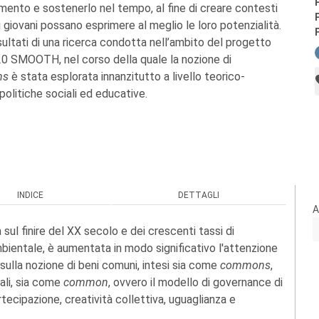
ento e sostenerlo nel tempo, al fine di creare contesti
i i giovani possano esprimere al meglio le loro potenzialità.
isultati di una ricerca condotta nell’ambito del progetto
0 SMOOTH, nel corso della quale la nozione di
ns
è stata esplorata innanzitutto a livello teorico-
politiche sociali ed educative.
INDICE
DETTAGLI
A
sul finire del XX secolo e dei crescenti tassi di
bientale, è aumentata in modo significativo l'attenzione
sulla nozione di beni comuni, intesi sia come
commons
,
iali, sia come
common
, ovvero il modello di governance di
tecipazione, creatività collettiva, uguaglianza e