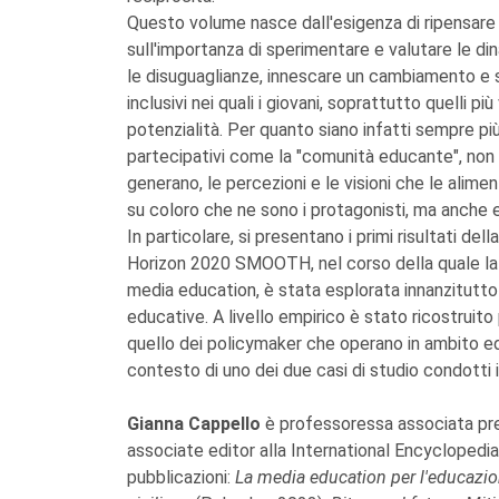
Questo volume nasce dall'esigenza di ripensar
sull'importanza di sperimentare e valutare le di
le disuguaglianze, innescare un cambiamento e s
inclusivi nei quali i giovani, soprattutto quelli p
potenzialità. Per quanto siano infatti sempre p
partecipativi come la "comunità educante", non 
generano, le percezioni e le visioni che le alime
su coloro che ne sono i protagonisti, ma anche 
In particolare, si presentano i primi risultati d
Horizon 2020 SMOOTH, nel corso della quale la
media education, è stata esplorata innanzitutto 
educative. A livello empirico è stato ricostruito
quello dei policymaker che operano in ambito e
contesto di uno dei due casi di studio condotti in
Gianna Cappello
è professoressa associata pre
associate editor alla International Encyclopedia
pubblicazioni:
La media education per l'educazion