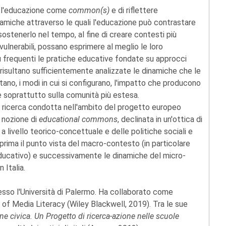
e l'educazione come
common(s)
e di riflettere
namiche attraverso le quali l'educazione può contrastare
ostenerlo nel tempo, al fine di creare contesti più
iù vulnerabili, possano esprimere al meglio le loro
iù frequenti le pratiche educative fondate su approcci
risultano sufficientemente analizzate le dinamiche che le
ntano, i modi in cui si configurano, l'impatto che producono
e soprattutto sulla comunità più estesa.
ella ricerca condotta nell'ambito del progetto europeo
 nozione di
educational commons
, declinata in un'ottica di
a livello teorico-concettuale e delle politiche sociali e
 prima il punto vista del macro-contesto (in particolare
ducativo) e successivamente le dinamiche del micro-
 Italia.
sso l'Università di Palermo. Ha collaborato come
 of Media Literacy (Wiley Blackwell, 2019). Tra le sue
e civica. Un Progetto di ricerca-azione nelle scuole