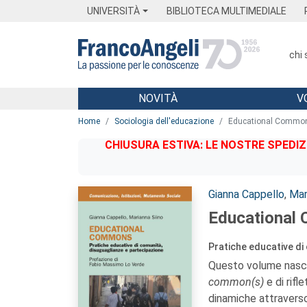
Menu
Main content
Footer
Menu
UNIVERSITÀ
BIBLIOTECA MULTIMEDIALE
chi
NOVITÀ
V
Main content
Home
Sociologia dell'educazione
Educational Commo
CHIUSURA ESTIVA: LE NOSTRE SPEDIZ
Autori:
Gianna Cappello
,
Mar
Educational
Pratiche educative di
Questo volume nasce
common(s)
e di rifl
dinamiche attraverso