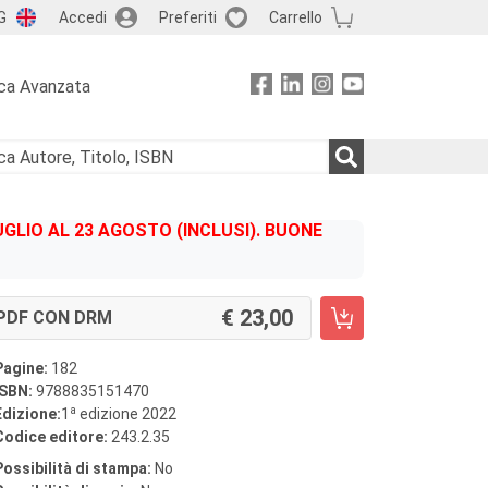
G
Accedi
Preferiti
Carrello
ca Avanzata
GLIO AL 23 AGOSTO (INCLUSI). BUONE
23,00
PDF CON DRM
Pagine:
182
ISBN:
9788835151470
a
Edizione:
1
edizione 2022
Codice editore:
243.2.35
Possibilità di stampa:
No