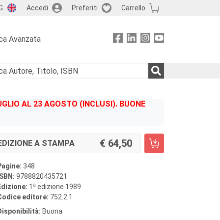
G
Accedi
Preferiti
Carrello
ca Avanzata
GLIO AL 23 AGOSTO (INCLUSI). BUONE
64,50
EDIZIONE A STAMPA
Pagine:
348
ISBN:
9788820435721
a
Edizione:
1
edizione 1989
Codice editore:
752.2.1
Disponibilità:
Buona