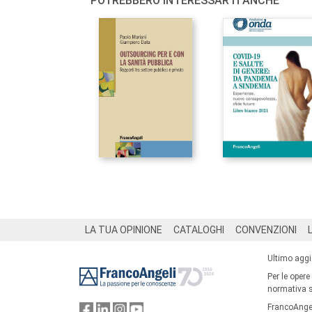
POTREBBERO INTERESSARTI ANCHE
Footer
LA TUA OPINIONE
CATALOGHI
CONVENZIONI
Ultimo agg
Per le opere
normativa su
FrancoAngel