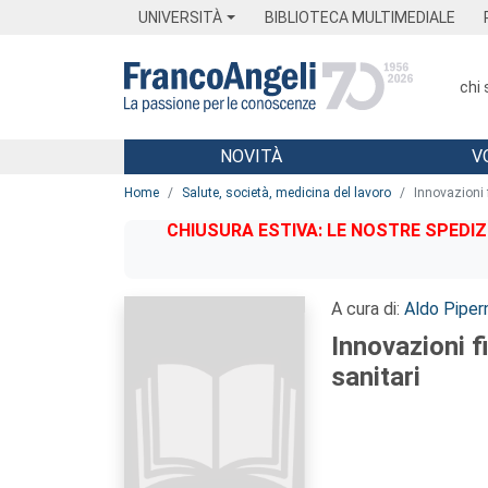
Menu
Main content
Footer
Menu
UNIVERSITÀ
BIBLIOTECA MULTIMEDIALE
chi
NOVITÀ
V
Main content
Home
Salute, società, medicina del lavoro
Innovazioni 
CHIUSURA ESTIVA: LE NOSTRE SPEDIZ
A cura di:
Aldo Piper
Innovazioni f
sanitari