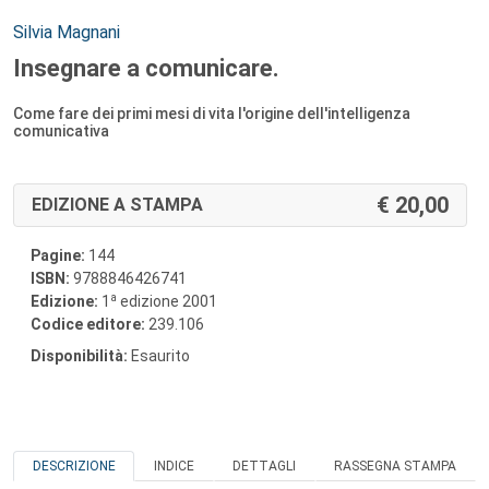
Autori:
Silvia Magnani
Insegnare a comunicare.
Come fare dei primi mesi di vita l'origine dell'intelligenza
comunicativa
20,00
EDIZIONE A STAMPA
Pagine:
144
ISBN:
9788846426741
a
Edizione:
1
edizione 2001
Codice editore:
239.106
Disponibilità:
Esaurito
DESCRIZIONE
INDICE
DETTAGLI
RASSEGNA STAMPA