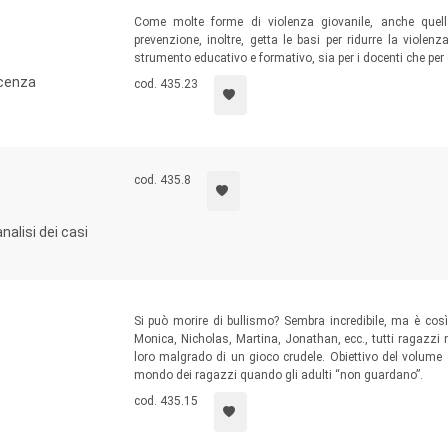
Come molte forme di violenza giovanile, anche quella 
prevenzione, inoltre, getta le basi per ridurre la viol
strumento educativo e formativo, sia per i docenti che per 
scenza
cod. 435.23
cod. 435.8
nalisi dei casi
Si può morire di bullismo? Sembra incredibile, ma è così
Monica, Nicholas, Martina, Jonathan, ecc., tutti ragazzi n
loro malgrado di un gioco crudele. Obiettivo del volume 
mondo dei ragazzi quando gli adulti “non guardano”.
cod. 435.15