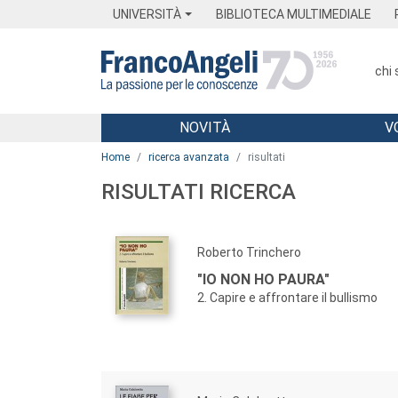
Menu
Main content
Footer
Menu
UNIVERSITÀ
BIBLIOTECA MULTIMEDIALE
chi
NOVITÀ
V
Main content
Home
ricerca avanzata
risultati
RISULTATI RICERCA
Roberto Trinchero
"IO NON HO PAURA"
2. Capire e affrontare il bullismo