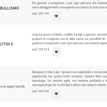
Per genitori e insegnanti, e per ogni persona che intende 
verso atteggiamenti consapevoli e la ricerca di soluzioni 
L BULLISMO
cod. 239.195
Litigi tra amici o fratelli, conflitti tra figli e genitori, ten
propone di insegnare
con le fiabe
come sia possibile far v
genitori e insegnanti, e per ogni persona che intende capire
LITIGI E
cod. 239.214
Navigare in rete è per i giovani uno splendido e irrinunci
opportunità ma anche rischi insidiosi. Questo libro vu
tecnologie. Un volume agile, ma insieme profondo e d
consapevoli per far sì che figli e allievi non cadano vittime d
 e le opportunità
cod. 239.336