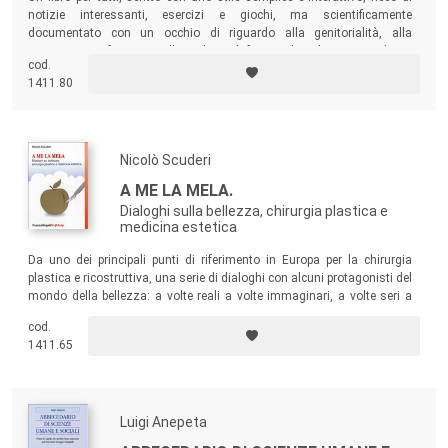
notizie interessanti, esercizi e giochi, ma scientificamente
documentato con un occhio di riguardo alla genitorialità, alla
primissima infanzia e alla salute al femminile. Alcune semplici e
cod.
buone pratiche vi metteranno nelle condizioni di ritrovare equilibrio e
1411.80
benessere per una vita sorridente e longeva.
Nicolò Scuderi
A ME LA MELA.
Dialoghi sulla bellezza, chirurgia plastica e
medicina estetica
Da uno dei principali punti di riferimento in Europa per la chirurgia
plastica e ricostruttiva, una serie di dialoghi con alcuni protagonisti del
mondo della bellezza: a volte reali a volte immaginari, a volte seri a
volte un po’ ironici. Scopo del libro è aiutare il lettore a comprendere
cod.
meglio il mondo della chirurgia plastica e della medicina della
1411.65
bellezza.
Luigi Anepeta