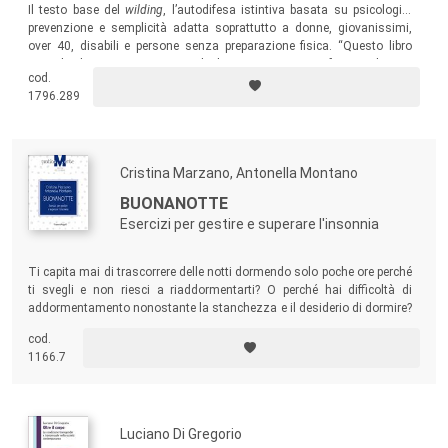
Il testo base del
wilding
, l’autodifesa istintiva basata su psicologia,
prevenzione e semplicità adatta soprattutto a donne, giovanissimi,
over 40, disabili e persone senza preparazione fisica. “Questo libro
aiuta la donna, prima vittima degli aggressori, a trasformare la sua
cod.
paura in energia positiva per reagire e difendersi”.
1796.289
Cristina Marzano, Antonella Montano
BUONANOTTE
Esercizi per gestire e superare l'insonnia
Ti capita mai di trascorrere delle notti dormendo solo poche ore perché
ti svegli e non riesci a riaddormentarti? O perché hai difficoltà di
addormentamento nonostante la stanchezza e il desiderio di dormire?
Questo libro, pieno di consigli utili ed esercizi pratici, ti fornirà quelle
cod.
strategie indispensabili ad affrontare, gestire e superare l’insonnia.
1166.7
Luciano Di Gregorio