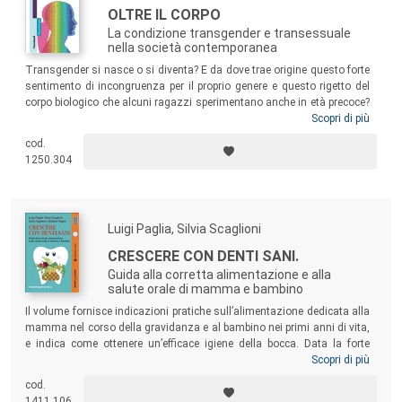
OLTRE IL CORPO
La condizione transgender e transessuale
nella società contemporanea
Transgender si nasce o si diventa? E da dove trae origine questo forte
sentimento di incongruenza per il proprio genere e questo rigetto del
corpo biologico che alcuni ragazzi sperimentano anche in età precoce?
Questo libro non ha risposte certe da offrire al lettore, ma cerca di
Scopri di più
comprendere il fenomeno trans entrando in punta di piedi nelle vite
cod.
delle persone che rifiutano il sesso biologico, e descrive le loro storie
1250.304
personali per capire i loro vissuti, le sofferenze a volte intense che esse
hanno patito prima di trovare se stesse.
Luigi Paglia, Silvia Scaglioni
CRESCERE CON DENTI SANI.
Guida alla corretta alimentazione e alla
salute orale di mamma e bambino
Il volume fornisce indicazioni pratiche sull’alimentazione dedicata alla
mamma nel corso della gravidanza e al bambino nei primi anni di vita,
e indica come ottenere un’efficace igiene della bocca. Data la forte
correlazione tra carie nei genitori e nei bambini, e considerato che la
Scopri di più
primaria sorgente di infezione è materna, è doveroso concentrare
cod.
l’attenzione sulla mamma a partire dalla gravidanza e sul bambino già
1411.106