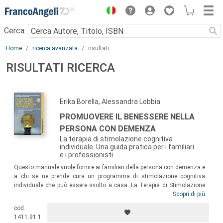
Menu
Cerca:
Main content
Home
ricerca avanzata
risultati
RISULTATI RICERCA
Erika Borella, Alessandra Lobbia
PROMUOVERE IL BENESSERE NELLA
PERSONA CON DEMENZA
La terapia di stimolazione cognitiva
individuale. Una guida pratica per i familiari
e i professionisti
Questo manuale vuole fornire ai familiari della persona con demenza e
a chi se ne prende cura un programma di stimolazione cognitiva
individuale che può essere svolto a casa. La Terapia di Stimolazione
Cognitiva individuale (iCST) favorisce la relazione tra il caregiver e la
Scopri di più
persona con demenza nella vita di ogni giorno, migliorando il
cod.
benessere del caregiver stesso. Ad oggi è l’unico trattamento con basi
1411.91.1
scientifiche ed evidenze di efficacia che promuove la qualità di vita