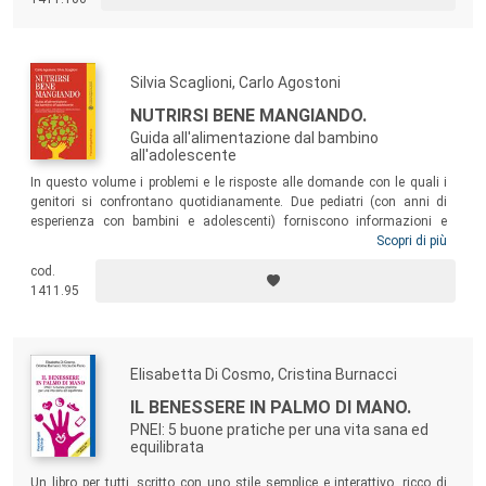
dai primi mesi di vita, per mettere in atto tutte le strategie preventive in
grado di evitare che questa patologia possa insorgere.
Silvia Scaglioni, Carlo Agostoni
NUTRIRSI BENE MANGIANDO.
Guida all'alimentazione dal bambino
all'adolescente
In questo volume i problemi e le risposte alle domande con le quali i
genitori si confrontano quotidianamente. Due pediatri (con anni di
esperienza con bambini e adolescenti) forniscono informazioni e
suggeriscono le strategie per un rapporto sereno e allo stesso tempo
Scopri di più
corretto con il cibo. Una corretta alimentazione assicura un’adeguata
cod.
crescita, evita carenze nutrizionali e contribuisce a prevenire le
1411.95
malattie che trovano nella dieta, già a partire dai primi anni di vita, una
delle maggiori cause (obesità, diabete, ipertensione e malattie
cardiovascolari…).
Elisabetta Di Cosmo, Cristina Burnacci
IL BENESSERE IN PALMO DI MANO.
PNEI: 5 buone pratiche per una vita sana ed
equilibrata
Un libro per tutti, scritto con uno stile semplice e interattivo, ricco di