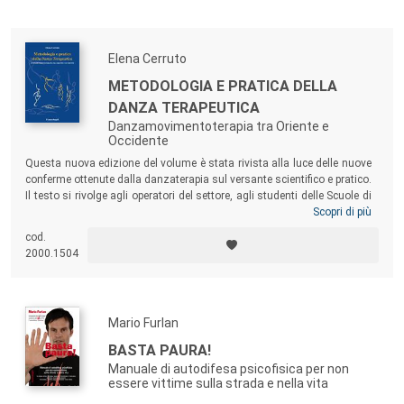
della persona con demenza e di chi se ne prende cura.
Elena Cerruto
METODOLOGIA E PRATICA DELLA
DANZA TERAPEUTICA
Danzamovimentoterapia tra Oriente e
Occidente
Questa nuova edizione del volume è stata rivista alla luce delle nuove
conferme ottenute dalla danzaterapia sul versante scientifico e pratico.
Il testo si rivolge agli operatori del settore, agli studenti delle Scuole di
formazione in Danzamovimentoterapia, ma anche a chi si accosta per
Scopri di più
la prima volta a questa disciplina ed è interessato a scoprirne le origini
cod.
storiche e teoriche, le radici metodologiche e gli sviluppi particolari che
2000.1504
l’autrice ha elaborato.
Mario Furlan
BASTA PAURA!
Manuale di autodifesa psicofisica per non
essere vittime sulla strada e nella vita