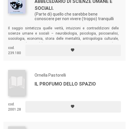
ABBECEDARIO DI SCIENZE UMANE E
SOCIALI.
(Parte di) quello che sarebbe bene
conoscere per non vivere (troppo) tranquilli
Il saggio sintetizza quelle verità, intuizioni e contraddizioni delle
scienze umane e sociali – neurobiologia, psicologia, psicoanalisi,
sociologia, economia, storia delle mentalità, antropologia culturale,
ecc. –, indispensabili per avviare una programmazione sociale e
cod.
culturale che dia a ogni individuo gli strumenti minimali per riflettere
239.180
non solo sull’esperienza personale, ma sulla condizione umana cui
essa appartiene.
Ornella Pastorelli
IL PROFUMO DELLO SPAZIO
cod.
2001.28