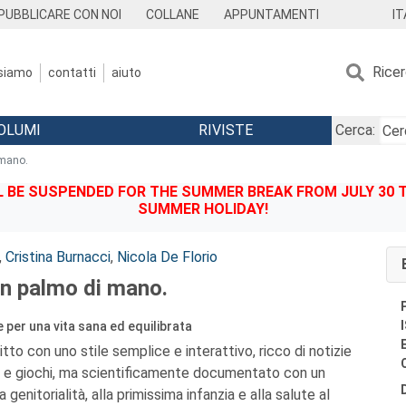
IT
PUBBLICARE CON NOI
COLLANE
APPUNTAMENTI
Rice
 siamo
contatti
aiuto
OLUMI
RIVISTE
Cerca:
 mano.
BE SUSPENDED FOR THE SUMMER BREAK FROM JULY 30 TO
SUMMER HOLIDAY!
,
Cristina Burnacci
,
Nicola De Florio
in palmo di mano.
 per una vita sana ed equilibrata
ritto con uno stile semplice e interattivo, ricco di notizie
zi e giochi, ma scientificamente documentato con un
a genitorialità, alla primissima infanzia e alla salute al