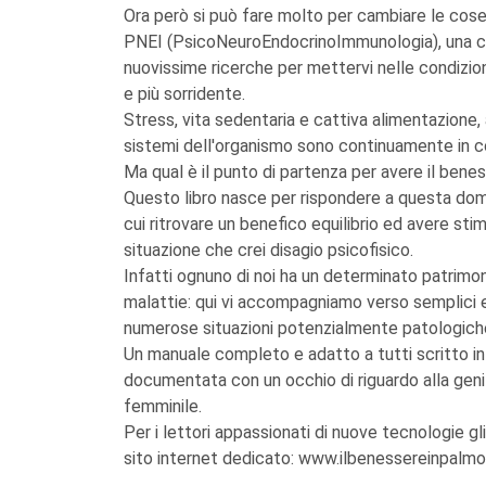
Ora però si può fare molto per cambiare le cose!
PNEI (PsicoNeuroEndocrinoImmunologia), una co
nuovissime ricerche per mettervi nelle condizioni
e più sorridente.
Stress, vita sedentaria e cattiva alimentazione,
sistemi dell'organismo sono continuamente in c
Ma qual è il punto di partenza per avere il bene
Questo libro nasce per rispondere a questa dom
cui ritrovare un benefico equilibrio ed avere sti
situazione che crei disagio psicofisico.
Infatti ognuno di noi ha un determinato patrimon
malattie: qui vi accompagniamo verso semplici 
numerose situazioni potenzialmente patologich
Un manuale completo e adatto a tutti scritto in
documentata con un occhio di riguardo alla genitor
femminile.
Per i lettori appassionati di nuove tecnologie g
sito internet dedicato: www.ilbenessereinpalmo