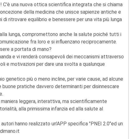
 C'è una nuova ottica scientifica integrata che si chiama
ncezione della medicina che unisce sapienze antiche e
 di ritrovare equilibrio e benessere per una vita più lunga
 alla lunga, compromettono anche la salute poiché tutti i
omunicazione fra loro e si influenzano reciprocamente.
ssere a portata di mano?
anda e vi renderà consapevoli dei meccanismi attraverso
moli e motivazioni per dare una svolta a qualunque
io genetico più o meno incline, per varie cause, ad alcune
e buone pratiche davvero determinanti per disinnescare
e.
 maniera leggera, interattiva, ma scientificamente
ialità, alla primissima infanzia ed alla salute al
li autori hanno realizzato un'APP specifica "PNEI 2.0"ed un
dimano.it