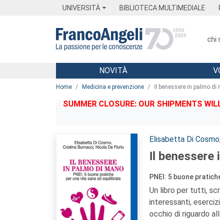
Menu
Main content
Footer
Menu
UNIVERSITÀ
BIBLIOTECA MULTIMEDIALE
chi
NOVITÀ
V
Main content
Home
Medicina e prevenzione
Il benessere in palmo di
SUMMER CLOSURE: OUR SHIPMENTS WILL 
Autori:
Elisabetta Di Cosmo
Il benessere 
PNEI: 5 buone pratiche
Un libro per tutti, sc
interessanti, eserci
occhio di riguardo all