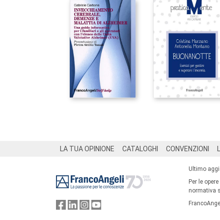
Footer
LA TUA OPINIONE
CATALOGHI
CONVENZIONI
Ultimo agg
Per le opere
normativa su
FrancoAngel