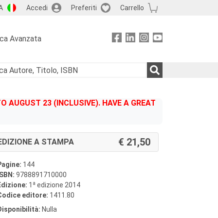
A
Accedi
Preferiti
Carrello
rca Avanzata
 AUGUST 23 (INCLUSIVE). HAVE A GREAT
21,50
EDIZIONE A STAMPA
Pagine:
144
ISBN:
9788891710000
a
Edizione:
1
edizione 2014
Codice editore:
1411.80
Disponibilità:
Nulla