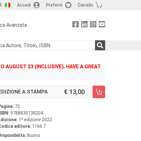
A
Accedi
Preferiti
Carrello
rca Avanzata
 AUGUST 23 (INCLUSIVE). HAVE A GREAT
13,00
EDIZIONE A STAMPA
Pagine:
72
ISBN:
9788835138204
a
Edizione:
1
edizione 2022
Codice editore:
1166.7
Disponibilità:
Buona