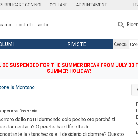
IT
PUBBLICARE CON NOI
COLLANE
APPUNTAMENTI
Rice
 siamo
contatti
aiuto
OLUMI
RIVISTE
Cerca:
BE SUSPENDED FOR THE SUMMER BREAK FROM JULY 30 TO
SUMMER HOLIDAY!
tonella Montano
 superare l'insonnia
scorrere delle notti dormendo solo poche ore perché ti
 riaddormentarti? O perché hai difficoltà di
ostante la stanchezza e il desiderio di dormire? Questo