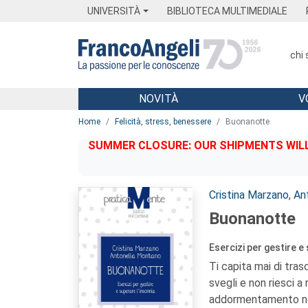
Menu
Main content
Footer
Menu
UNIVERSITÀ
BIBLIOTECA MULTIMEDIALE
chi
NOVITÀ
V
Main content
Home
Felicità, stress, benessere
Buonanotte
SUMMER CLOSURE: OUR SHIPMENTS WILL 
Autori:
Cristina Marzano
,
An
Buonanotte
Esercizi per gestire e
Ti capita mai di tra
svegli e non riesci a
addormentamento non