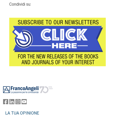
Condividi su:
Footer
LA TUA OPINIONE