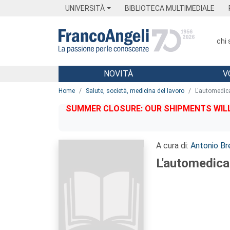
Menu
Main content
Footer
Menu
UNIVERSITÀ
BIBLIOTECA MULTIMEDIALE
chi
NOVITÀ
V
Main content
Home
Salute, società, medicina del lavoro
L'automedica
SUMMER CLOSURE: OUR SHIPMENTS WILL 
A cura di:
Antonio Br
L'automedicaz