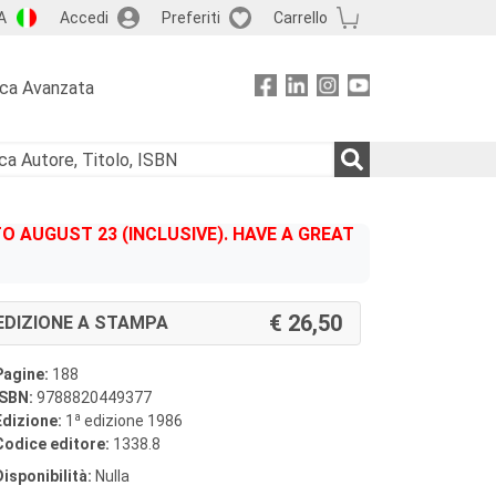
A
Accedi
Preferiti
Carrello
rca Avanzata
 AUGUST 23 (INCLUSIVE). HAVE A GREAT
26,50
EDIZIONE A STAMPA
Pagine:
188
ISBN:
9788820449377
a
Edizione:
1
edizione 1986
Codice editore:
1338.8
Disponibilità:
Nulla