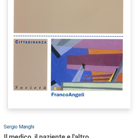
Autori:
Sergio Manghi
Il medico, il paziente e l'altro