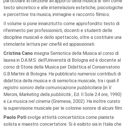
particolare attenzione all'apporto della musica al film come
testo sincretico e alle interrelazioni estetiche, psicologiche
e percettive tra musica, immagine e racconto filmico.
Il volume si pone innanzitutto come approfondito testo di
riferimento per professionisti, docenti e studenti delle
discipline musicali e dello spettacolo, oltre a costituire una
stimolante lettura per cinefili ed appassionati.
Cristina Cano
insegna Semiotica della Musica al corso di
laurea in D.A.M.S. dell'Università di Bologna ed è docente al
corso di Storia della Musica per Didattica al Conservatorio
G.B.Martini di Bologna. Ha pubblicato numerosi contributi di
didattica della musica e di semiotica musicale, tra i quali
Il
registro sonoro della comunicazione pubblicitaria
(in V.
Meroni,
Marketing della pubblicità
, Ed. Il Sole 24 ore, 1990)
e
La musica nel cinema
(Gremese, 2002). Ha inoltre curato
la supervisione musicale per le colonne sonore di alcuni film.
Paolo Potì
svolge attività concertistica come pianista
solista e maestro concertatore. Si è esibito sia in Italia che