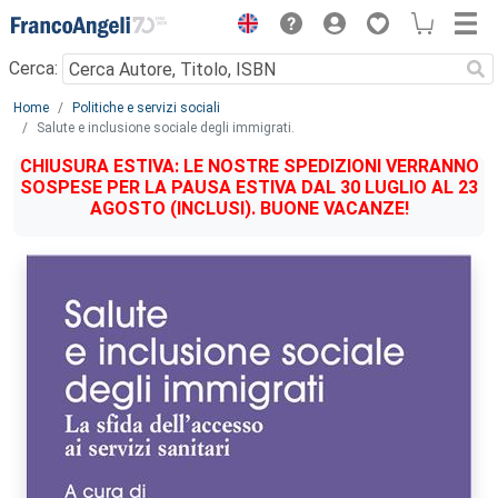
Menu
Cerca:
Main content
Home
Politiche e servizi sociali
Salute e inclusione sociale degli immigrati.
CHIUSURA ESTIVA: LE NOSTRE SPEDIZIONI VERRANNO
SOSPESE PER LA PAUSA ESTIVA DAL 30 LUGLIO AL 23
AGOSTO (INCLUSI). BUONE VACANZE!