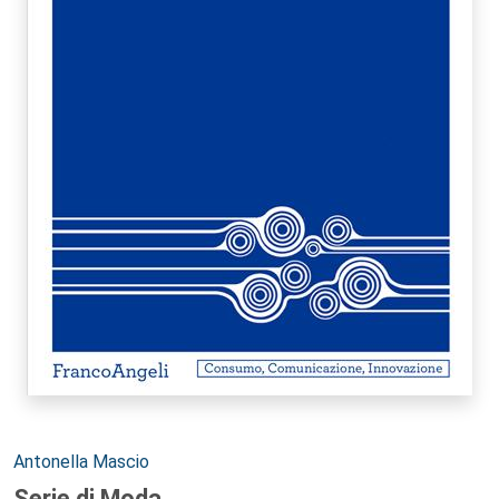
Autori:
Antonella Mascio
Serie di Moda