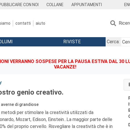
EN
PUBBLICARE CON NOI
COLLANE
APPUNTAMENTI
Ricer
 siamo
contatti
aiuto
OLUMI
RIVISTE
Cerca:
IONI VERRANNO SOSPESE PER LA PAUSA ESTIVA DAL 30 LU
VACANZE!
y
vostro genio creativo.
r averne di grandiose
i metodi per stimolare la creatività utilizzati da
ardo, Mozart, Edison, Einstein...La maggior parte delle
0% del proprio cervello. Risvegliare la creatività che è in