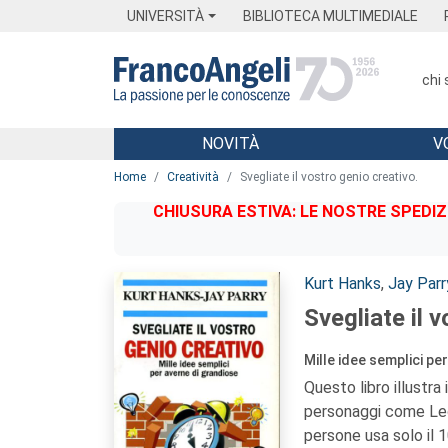
Menu
Main content
Footer
Menu
UNIVERSITÀ
BIBLIOTECA MULTIMEDIALE
chi
NOVITÀ
V
Main content
Home
Creatività
Svegliate il vostro genio creativo.
CHIUSURA ESTIVA: LE NOSTRE SPEDIZ
Autori:
Kurt Hanks
,
Jay Parr
Svegliate il 
Mille idee semplici pe
Questo libro illustra 
personaggi come Leon
persone usa solo il 1