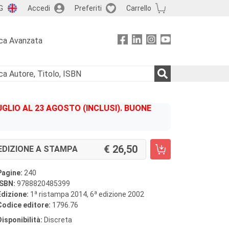
G
Accedi
Preferiti
Carrello
ca Avanzata
GLIO AL 23 AGOSTO (INCLUSI). BUONE
26,50
EDIZIONE A STAMPA
Pagine:
240
ISBN:
9788820485399
a
a
Edizione:
1
ristampa 2014, 6
edizione 2002
Codice editore:
1796.76
Disponibilità:
Discreta