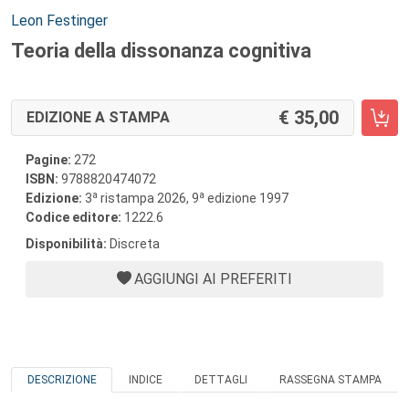
Autori:
Leon Festinger
Teoria della dissonanza cognitiva
35,00
EDIZIONE A STAMPA
Pagine:
272
ISBN:
9788820474072
a
a
Edizione:
3
ristampa 2026, 9
edizione 1997
Codice editore:
1222.6
Disponibilità:
Discreta
AGGIUNGI AI PREFERITI
DESCRIZIONE
INDICE
DETTAGLI
RASSEGNA STAMPA