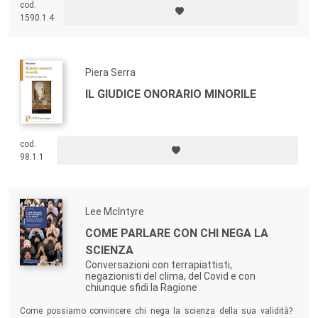
cod.
di un valore su tutti gli altri e guarda con sospetto la retorica dei diritti
1590.1.4
dei bambini.
Piera Serra
IL GIUDICE ONORARIO MINORILE
cod.
98.1.1
Lee Mclntyre
COME PARLARE CON CHI NEGA LA
SCIENZA
Conversazioni con terrapiattisti,
negazionisti del clima, del Covid e con
chiunque sfidi la Ragione
Come possiamo convincere chi nega la scienza della sua validità?