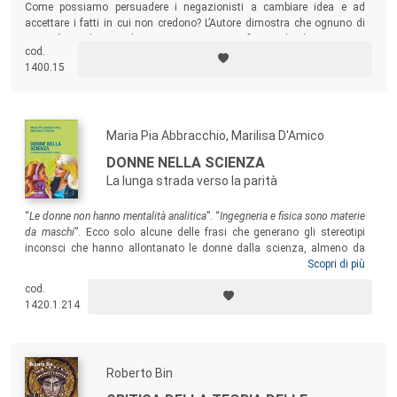
Come possiamo persuadere i negazionisti a cambiare idea e ad
accettare i fatti in cui non credono? L’Autore dimostra che ognuno di
noi può combattere il negazionismo scientifico e che è importante
cod.
farlo: se non lo facessimo, saremmo destinati alla rovina.
1400.15
Maria Pia Abbracchio, Marilisa D'Amico
DONNE NELLA SCIENZA
La lunga strada verso la parità
“
Le donne non hanno mentalità analitica
”. “
Ingegneria e fisica sono materie
da maschi
”.
Ecco solo alcune delle frasi che generano gli stereotipi
inconsci che hanno allontanato le donne dalla scienza, almeno da
quella ufficiale. Eppure, da sempre le donne hanno dato il loro
Scopri di più
contributo alla scienza come figure invisibili e anonime, tenute lontane
cod.
dalle accademie dove si costruiva la narrazione delle grandi scoperte
1420.1.214
scientifiche.
Roberto Bin