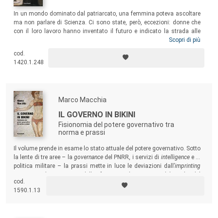
In un mondo dominato dal patriarcato, una femmina poteva ascoltare
ma non parlare di Scienza. Ci sono state, però, eccezioni: donne che
con il loro lavoro hanno inventato il futuro e indicato la strada alle
nuove generazioni. Alcuni esempi di questi talenti sono descritti nel
Scopri di più
volume, unitamente a storie brillanti dell’attualità di donne “che ce
cod.
l’hanno fatta” e che possono rappresentare un modello di ruolo per le
1420.1.248
ragazze che aspirano a studiare materie scientifiche e a iniziare una
carriera accademica.
Marco Macchia
IL GOVERNO IN BIKINI
Fisionomia del potere governativo tra
norma e prassi
Il volume prende in esame lo stato attuale del potere governativo. Sotto
la lente di tre aree – la
governance
del PNRR, i servizi di
intelligence
e la
politica militare – la prassi mette in luce le deviazioni dall’
imprinting
costituzionale
originario della funzione di governo, del ruolo del
cod.
Presidente del Consiglio e dell’ordinamento della Presidenza.
1590.1.13