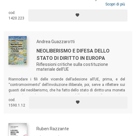
sono sufficienti e attuabili? A questi e altri interrogativi è dedicato il
Scopri di più
saggio, partendo dalla constatazione che la mancanza di un
cod.
inquadramento costituzionale del giudice tributario ne ha ritardato
1420.223
l’evoluzione e ne impedisce oggi un definitivo adeguamento rispetto
alle esigenze della moderna fiscalità, in modo da assimilarla, per
solidità strutturale e per efficienza e completezza delle tutele, alle
giurisdizioni già previste dalla Costituzione.
Andrea Guazzarotti
NEOLIBERISMO E DIFESA DELLO
STATO DI DIRITTO IN EUROPA
Riflessioni critiche sulla costituzione
materiale dell’UE
Riannodare i fili delle vicende dell’adesione all’UE, prima, e del
“contromovimento” dell’involuzione illiberale, poi, serve a riflettere sui
guasti del neoliberismo, che ha fatto dello stato di diritto una moneta
di scambio per il successo economico. Il “law shopping” assecondato
cod.
dall’UE non è stato un buon viatico: fondare sull’economia il valore del
1590.1.12
diritto è un rischio per ogni sistema democratico, non solo nell’Europa
centrorientale.
Ruben Razzante