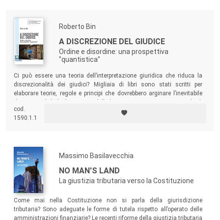
Roberto Bin
A DISCREZIONE DEL GIUDICE
Ordine e disordine: una prospettiva
"quantistica"
Ci può essere una teoria dell’interpretazione giuridica che riduca la
discrezionalità dei giudici? Migliaia di libri sono stati scritti per
elaborare teorie, regole e principi che dovrebbero arginare l’inevitabile
discrezionalità degli interpreti delle leggi e garantire un certo grado di
cod.
oggettività. Questo libro, rivolto agli operatori del diritto e a tutti i lettori
1590.1.1
colti, suggerisce un’altra strada.
Massimo Basilavecchia
NO MAN'S LAND
La giustizia tributaria verso la Costituzione
Come mai nella Costituzione non si parla della giurisdizione
tributaria? Sono adeguate le forme di tutela rispetto all’operato delle
amministrazioni finanziarie? Le recenti riforme della giustizia tributaria