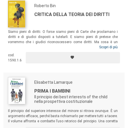
Roberto Bin
CRITICA DELLA TEORIA DEI DIRITTI
Siamo pieni di diritti. O forse siamo pieni di Carte che proclamano i
diritti e di giudici disposti a tutelarli. E siamo pieni di pretese che
vorremmo che i giudici riconoscessero come diritti. Ma cosa è un
diritto? E in che modo il diritto che rivendichiamo si concilia con le
Scopri di più
pretese degli altri? Questo libro vuole fare un po’ di chiarezza su questi
cod.
argomenti, cercando di rimuovere le incrostazioni che due secoli di
1590.1.6
retorica e ideologia hanno depositato sul tema dei diritti.
Elisabetta Lamarque
PRIMA I BAMBINI
Il principio dei best interests of the child
nella prospettiva costituzionale
Il principio del superiore interesse del minore si ritrova ovunque. È un
argomento efficace, perché basta richiamarlo per mettere tutti a tacere.
Il volume affronta e combatte l’uso retorico del principio. Una corretta
interpretazione costituzionale non contempla la tirannia di un diritto o