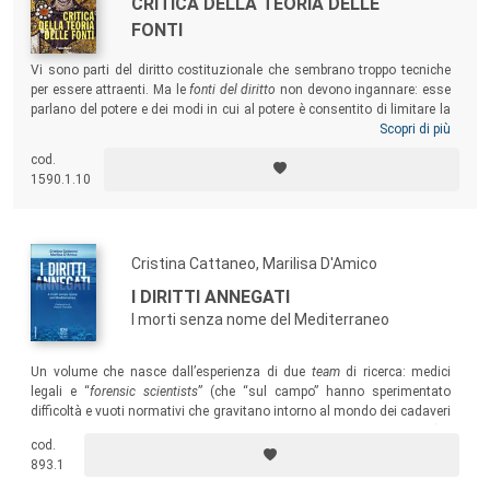
CRITICA DELLA TEORIA DELLE
FONTI
Vi sono parti del diritto costituzionale che sembrano troppo tecniche
per essere attraenti. Ma le
fonti del diritto
non devono ingannare: esse
parlano del potere e dei modi in cui al potere è consentito di limitare la
nostra vita e i nostri diritti. Ad esse
queste pagine sono dedicate, nella
Scopri di più
convinzione che non sia
possibile rinunciare a criteri precisi per
cod.
distinguere ciò che
può limitare i nostri diritti e ciò che invece non lo
1590.1.10
può fare.
Cristina Cattaneo, Marilisa D'Amico
I DIRITTI ANNEGATI
I morti senza nome del Mediterraneo
Un volume che nasce dall’esperienza di due
team
di ricerca: medici
legali e “
forensic scientists
” (che “sul campo” hanno sperimentato
difficoltà e vuoti normativi che gravitano intorno al mondo dei cadaveri
senza identità, dei minori non accompagnati e dei richiedenti asilo) e
cod.
giuristi (che cercano di fornire risposte e soluzioni ad alcune delle
893.1
problematiche emerse e connesse al tema delle migrazioni verso
l’Europa).