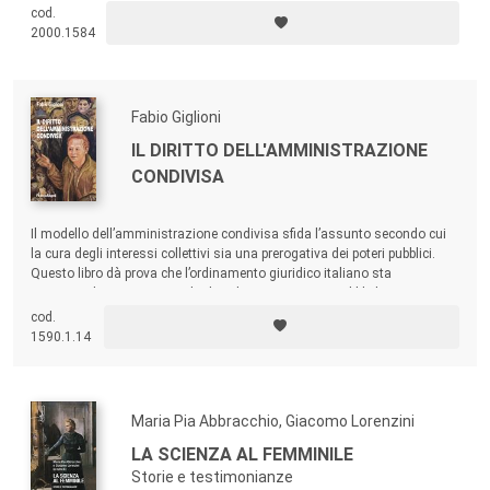
modifiche normative, differenze retributive ancora in essere, politiche a
cod.
tutela del lavoro agile e della famiglia, per raggiungere la parità
2000.1584
effettiva, in una società in continuo mutamento in tempi di post
pandemia.
Fabio Giglioni
IL DIRITTO DELL'AMMINISTRAZIONE
CONDIVISA
Il modello dell’amministrazione condivisa sfida l’assunto secondo cui
la cura degli interessi collettivi sia una prerogativa dei poteri pubblici.
Questo libro dà prova che l’ordinamento giuridico italiano sta
conoscendo un nuovo modo di vedere i rapporti tra pubbliche
amministrazioni e cittadini, arricchendo i paradigmi che si sono
cod.
consolidati in oltre duecento anni di storia del diritto amministrativo.
1590.1.14
Maria Pia Abbracchio, Giacomo Lorenzini
LA SCIENZA AL FEMMINILE
Storie e testimonianze