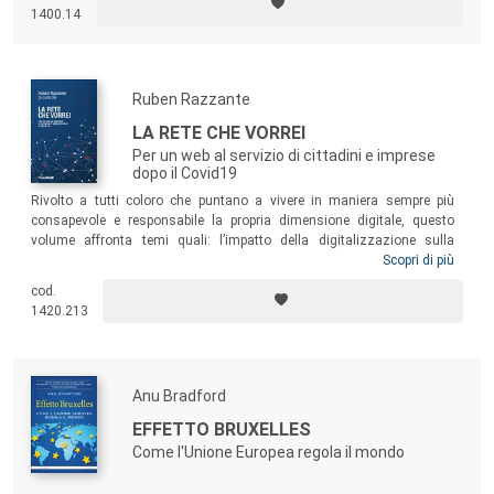
futuro... Greely fornisce una raffinata interpretazione di questioni di
1400.14
ampio respiro oggi in gioco” (
Science
).
Ruben Razzante
LA RETE CHE VORREI
Per un web al servizio di cittadini e imprese
dopo il Covid19
Rivolto a tutti coloro che puntano a vivere in maniera sempre più
consapevole e responsabile la propria dimensione digitale, questo
volume affronta temi quali: l’impatto della digitalizzazione sulla
produzione e sulla distribuzione di beni e servizi; la tutela dei diritti
Scopri di più
degli individui e delle imprese nel web; l’integrazione multimediale; le
cod.
politiche dei colossi della Rete in difesa delle imprese e degli utenti; la
1420.213
qualità dei contenuti informativi; la patologia dell’ecosistema
mediatico e il funzionamento delle democrazie.
Anu Bradford
EFFETTO BRUXELLES
Come l'Unione Europea regola il mondo