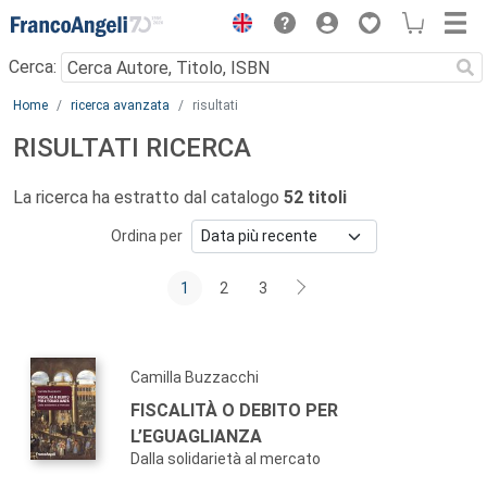
Menu
Cerca:
Main content
Home
ricerca avanzata
risultati
RISULTATI RICERCA
La ricerca ha estratto dal catalogo
52 titoli
Ordina per
1
2
3
Camilla Buzzacchi
FISCALITÀ O DEBITO PER
L’EGUAGLIANZA
Dalla solidarietà al mercato