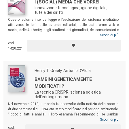
I (SOCIAL) MEDIA CHE VORREI
Innovazione tecnologica, igiene digitale,
tutela dei diritti
Questo volume intende leggere l’evoluzione del sistema mediatico
attraverso le lenti delle aziende editoriali, delle piattaforme web e
social, delle Authority, degli studiosi, dei giornalisti, dei comunicatori e
delle nuove figure professionali impegnate nel settore, con l’obiettivo di
Scopri di più
offrire ai decisori istituzionali un’analisi non superficiale per valutare
cod.
possibili interventi legislativi e nuove linee guida finalizzate a
1420.221
governare al meglio gli urti dei cambiamenti indotti dalla
digitalizzazione.
Henry T. Greely, Antonio D'Aloia
BAMBINI GENETICAMENTE
MODIFICATI ?
La tecnica CRISPR: scienza ed etica
dell'editing umano
Nel novembre 2018, il mondo fu sconvolto dalla notizia della nascita
di due bambine il cui DNA era stato modificato nel periodo embrionale.
“Ricco di fatti e analisi, il libro esamina l’esperimento di He Jiankui,
spiega perché Greely ritiene che sia sbagliato, descrive la reazione del
Scopri di più
mondo, e affronta nel dettaglio ciò che possiamo e dovremmo fare in
cod.