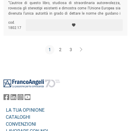
“L’autrice di questo libro, studiosa di straordinaria autorevolezza,
rovescia gli stereotipi esistenti e dimostra come l’Unione Europea sia
divenuta l’unica autorità in grado di dettare le norme che guidano i
comportamenti della vita economica mondiale” (Romano Prodi). "
cod.
Questo potrebbe risultare per anni il libro più importante sul ruolo e
1802.17
l’influenza dell'Europa nel mondo” (Foreign Affairs, Best Books 2020.)
1
2
3
Footer
LA TUA OPINIONE
CATALOGHI
CONVENZIONI