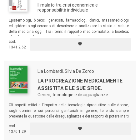
Il malato tra crisi economica e
responsabilità individuale
Epistemologi, bioetici, genetisti, farmacologi, clinici, massmediologi
ed epidemiologi cercano di descrivere e analizzare lo stato di salute
della medicina oggi. Tra i temi: il rapporto medico-malato; la bioetica;
gli infermieri; la medicina rigenerativa; l’organizzazione sanitaria; la
cod.
prevenzione e promozione della salute; i farmaci e la ricerca; la
1341.2.62
comunicazione della salute; la genetica e il futuro.
Lia Lombardi, Silvia De Zordo
LA PROCREAZIONE MEDICALMENTE
ASSISTITA E LE SUE SFIDE.
Generi, tecnologie e disuguaglianze
Gli aspetti critici e l'impatto delle tecnologie riproduttive sulle donne,
sugli uomini e sui percorsi genitoriali in genere, tenendo sempre
presente la questione delle diseguaglianze e dei rapporti di potere insiti
nelle relazioni tra i generi, così come nella relazione tra medico e
cod.
paziente, e tra legislatore e cittadino/a.
1370.1.29