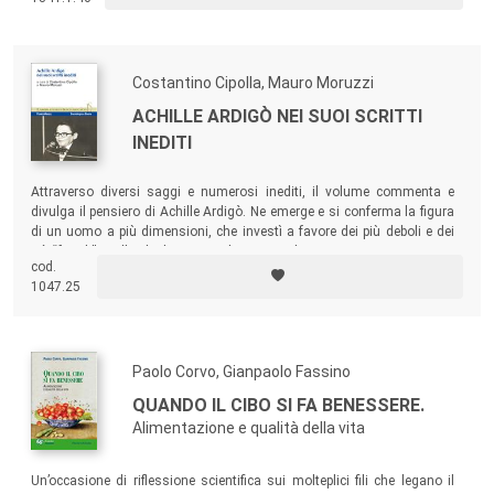
e complessi.
Costantino Cipolla, Mauro Moruzzi
ACHILLE ARDIGÒ NEI SUOI SCRITTI
INEDITI
Attraverso diversi saggi e numerosi inediti, il volume commenta e
divulga il pensiero di Achille Ardigò. Ne emerge e si conferma la figura
di un uomo a più dimensioni, che investì a favore dei più deboli e dei
più “fragili” quello che la ricerca gli metteva davanti.
cod.
1047.25
Paolo Corvo, Gianpaolo Fassino
QUANDO IL CIBO SI FA BENESSERE.
Alimentazione e qualità della vita
Un’occasione di riflessione scientifica sui molteplici fili che legano il