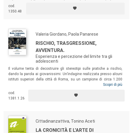
nel contesto della malattia mentale, partendo dai racconti di chi cura,
cod.
dalla loro filosofia di riferimento, dalla loro personalità e, soprattutto,
1350.48
dal rapporto con alcuni tipi di pazienti per loro elettivi.
Valeria Giordano, Paola Panarese
RISCHIO, TRASGRESSIONE,
AVVENTURA.
Esperienza e percezione del limite tra gli
adolescenti
Il volume tenta di decostruire gli stereotipi sulle pratiche a rischio,
dando la parola ai giovanissimi. Un’indagine realizzata presso alcuni
istituti superiori della città di Roma, su un campione di circa 1.200
studenti tra i 14 e i 20 anni, costituisce il punto di partenza per il
Scopri di più
superamento del carattere di “eccezionalità della notizia”, legato alla
cod.
rappresentazione mediatica dei giochi pericolosi, e suggerisce spunti
1381.1.26
per nuove e più documentate interpretazioni di questi comportamenti.
Cittadinanzattiva, Tonino Aceti
LA CRONICITÀ E L'ARTE DI