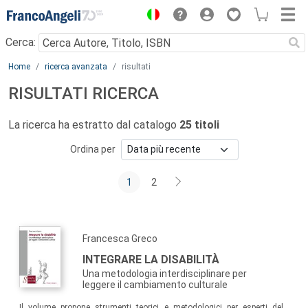
Menu
Cerca:
Main content
Home
ricerca avanzata
risultati
RISULTATI RICERCA
La ricerca ha estratto dal catalogo
25 titoli
Ordina per
1
2
Francesca Greco
INTEGRARE LA DISABILITÀ
Una metodologia interdisciplinare per
leggere il cambiamento culturale
Il volume propone strumenti teorici e metodologici per esperti del