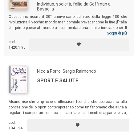
Individuo, società, follia da Goffman a
Basaglia
Quest’anno ricorre il 30° anniversario del varo della legge 180 che
rivoluziona il vecchio mondo manicomiale prevedendone la fine (l’Italia
è il primo paese al mondo a sperimentare una simile innovazione). Il
libro cerca di analizzare questa significativa esperienza nell’intento di
Scopri di più
costruire il racconto di una speranza: quella di aiutare chi vive la
cod.
sofferenza mentale cercando di entrare nel suo mondo, senza pretese
1420.1.96
di superiorità o vezzi autoritari.
Nicola Porro, Sergio Raimondo
SPORT E SALUTE
Alcune ricerche empiriche e riflessioni teoriche che approcciano alla
concezione dello sport contemporaneo come un fenomeno che aiuta a
regolare i comportamenti sociali e a creare sentimenti di appartenenza,
vale a dire a tracciare percorsi di democrazia.
cod.
1341.24