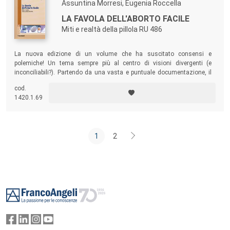
Assuntina Morresi, Eugenia Roccella
LA FAVOLA DELL'ABORTO FACILE
Miti e realtà della pillola RU 486
La nuova edizione di un volume che ha suscitato consensi e
polemiche! Un tema sempre più al centro di visioni divergenti (e
inconciliabili?). Partendo da una vasta e puntuale documentazione, il
testo racconta delle morti mai emerse sulla stampa, delle vicende
cod.
oscure e delle pressioni internazionali che hanno accompagnato fin
1420.1.69
dalla nascita la pillola abortiva.
1
2
Footer