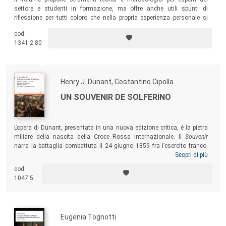
settore e studenti in formazione, ma offre anche utili spunti di
riflessione per tutti coloro che nella propria esperienza personale si
sono confrontati con la disabilità di un conoscente, un amico o una
cod.
persona cara e sono interessati a sviluppare un modo diverso di
1341.2.80
considerare l’integrazione.
Henry J. Dunant, Costantino Cipolla
UN SOUVENIR DE SOLFERINO
L’opera di Dunant, presentata in una nuova edizione critica, è la pietra
miliare della nascita della Croce Rossa Internazionale. Il
Souvenir
narra la battaglia combattuta il 24 giugno 1859 fra l’esercito franco-
sardo e quello austriaco, passata alla storia come battaglia di
Scopri di più
Solferino e San Martino. Dalle sue pagine emerge un drammatico
cod.
appello all’umanità a favore della fratellanza, dei più deboli, dei feriti e
1047.5
dei morti che la società produce “volontariamente” con le proprie
opzioni politiche.
Eugenia Tognotti