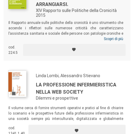
ARRANGIARSI.
XIV Rapporto sulle Politiche della Cronicità
2015
Il Rapporto annuale sulle politiche della cronicità è uno strumento che
accende i riflettori sulle numerose criticità che caratterizzano
l’assistenza sanitaria e sociale delle persone con patologie croniche e
rare e l’impatto di queste sulle famiglie. Il Rapporto rappresenta inoltre
Scopri di più
una vera e propria piattaforma politica basata su richieste, aspettative
cod.
e proposte delle Associazioni che aderiscono al Coordinamento per
224.5
superare le difficoltà rilevate.
Linda Lombi, Alessandro Stievano
LA PROFESSIONE INFERMIERISTICA
NELLA WEB SOCIETY
Dilemmi e prospettive
Il volume cerca di fornire strumenti operativi e pratici al fine di chiarire
lo scenario e le prospettive future della professione infermieristica in
una società sempre più interculturale, digitalizzata e globalmente
articolata. Comprendendo la società che cambia, l’infermiere dell’oggi e
cod.
del futuro può essere pronto alle sfide assistenziali in scenari poliedrici
1341.1.40