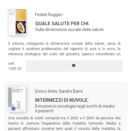
Fedele Ruggeri
QUALE SALUTE PER CHI.
Sulla dimensione sociale della salute
Il volume, indagando la dimensione sociale della salute, cerca di
cogliere il carattere problematico del rapporto di cura e, in esso, la
rilevanza strategica del ruolo del paziente, spesso considerato un
ruolo minore, dato che l’apparato organizzativo, la competenza
cod.
professionale, il sistema della ricerca-conoscenza e l’industria del
1350.20
farmaco hanno ben altro peso sotto molteplici punti di vista.
Enrico Aitini, Sandro Barni
INTERMEZZI DI NUVOLE.
Emozioni in oncologia negli scritti di medici
e pazienti
Una raccolta di scritti composti tra il 2002 e il 2009 da persone che
hanno in comune l’esperienza della malattia tumorale. Medici e
pazienti affrontano insieme temi quali il vissuto della malattia, la