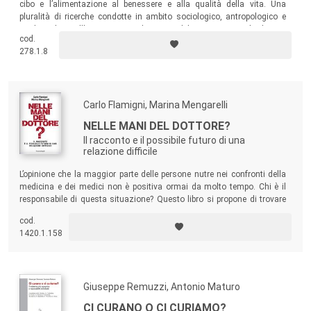
cibo e l’alimentazione al benessere e alla qualità della vita. Una
pluralità di ricerche condotte in ambito sociologico, antropologico e
medico che, nell’insieme, contribuisce a delineare quanto il cibo sia
cod.
uno degli elementi che oggi maggiormente incide nel definire la qualità
278.1.8
della vita di individui e comunità.
Carlo Flamigni, Marina Mengarelli
NELLE MANI DEL DOTTORE?
Il racconto e il possibile futuro di una
relazione difficile
L’opinione che la maggior parte delle persone nutre nei confronti della
medicina e dei medici non è positiva ormai da molto tempo. Chi è il
responsabile di questa situazione? Questo libro si propone di trovare
una risposta e lo fa attraverso un’analisi dei problemi organizzativi e
cod.
sociali che caratterizzano la medicina di oggi.
1420.1.158
Giuseppe Remuzzi, Antonio Maturo
CI CURANO O CI CURIAMO?