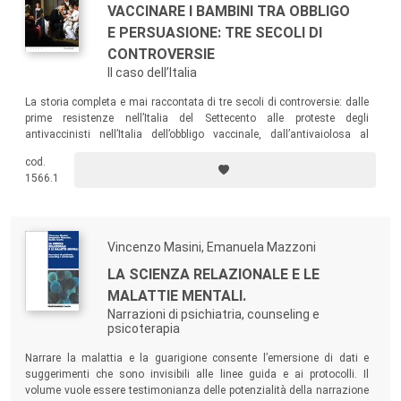
VACCINARE I BAMBINI TRA OBBLIGO
E PERSUASIONE: TRE SECOLI DI
CONTROVERSIE
Il caso dell’Italia
La storia completa e mai raccontata di tre secoli di controversie: dalle
prime resistenze nell’Italia del Settecento alle proteste degli
antivaccinisti nell’Italia dell’obbligo vaccinale, dall’antivaiolosa al
trivalente MMR. Tra paura, ansia, scetticismo, diffidenza, rifiuto
cod.
dell’obbligo, pregiudizi, pseudoscienza, teorie della cospirazione…
1566.1
Vincenzo Masini, Emanuela Mazzoni
LA SCIENZA RELAZIONALE E LE
MALATTIE MENTALI.
Narrazioni di psichiatria, counseling e
psicoterapia
Narrare la malattia e la guarigione consente l’emersione di dati e
suggerimenti che sono invisibili alle linee guida e ai protocolli. Il
volume vuole essere testimonianza delle potenzialità della narrazione