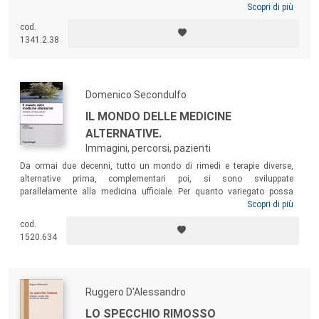
paura, la speranza, la sofferenza, la conclusione della vita o la vita
Scopri di più
dopo la guarigione. Una lettura che spinge a riflettere sul ruolo cruciale
cod.
della relazione medico-paziente, nonché sull’importanza di ascoltare e
1341.2.38
comprendere la sofferenza delle persone.
Domenico Secondulfo
IL MONDO DELLE MEDICINE
ALTERNATIVE.
Immagini, percorsi, pazienti
Da ormai due decenni, tutto un mondo di rimedi e terapie diverse,
alternative prima, complementari poi, si sono sviluppate
parallelamente alla medicina ufficiale. Per quanto variegato possa
essere questo universo parallelo della cura, esistono delle
Scopri di più
caratteristiche che possono accomunarlo, nei caratteri costitutivi delle
cod.
varie terapie proposte, ma soprattutto nel modo in cui esse muovono
1520.634
le proprie strategie di cura e guarigione, almeno dal punto di vista di
chi vi si affida.
Ruggero D'Alessandro
LO SPECCHIO RIMOSSO