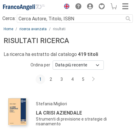
Menu
Cerca:
Main content
Home
ricerca avanzata
risultati
RISULTATI RICERCA
La ricerca ha estratto dal catalogo
419 titoli
Ordina per
1
2
3
4
5
Stefania Migliori
LA CRISI AZIENDALE
Strumenti di previsione e strategie di
risanamento