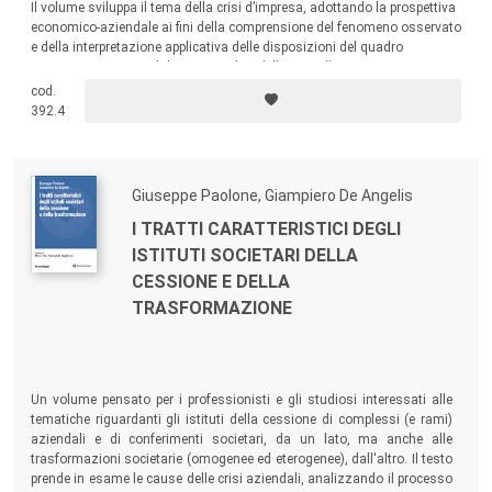
Il volume sviluppa il tema della crisi d’impresa, adottando la prospettiva
economico-aziendale ai fini della comprensione del fenomeno osservato
e della interpretazione applicativa delle disposizioni del quadro
normativo tracciato dal nuovo Codice della Crisi d’Impresa e
dell’Insolvenza (CCII).
cod.
392.4
Giuseppe Paolone, Giampiero De Angelis
I TRATTI CARATTERISTICI DEGLI
ISTITUTI SOCIETARI DELLA
CESSIONE E DELLA
TRASFORMAZIONE
Un volume pensato per i professionisti e gli studiosi interessati alle
tematiche riguardanti gli istituti della cessione di complessi (e rami)
aziendali e di conferimenti societari, da un lato, ma anche alle
trasformazioni societarie (omogenee ed eterogenee), dall'altro. Il testo
prende in esame le cause delle crisi aziendali, analizzando il processo