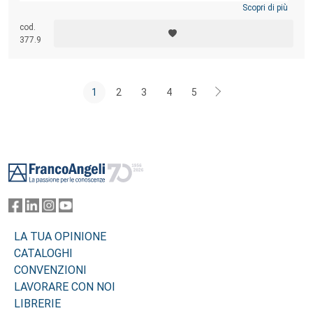
Scopri di più
cod.
377.9
1
2
3
4
5
Footer
LA TUA OPINIONE
CATALOGHI
CONVENZIONI
LAVORARE CON NOI
LIBRERIE