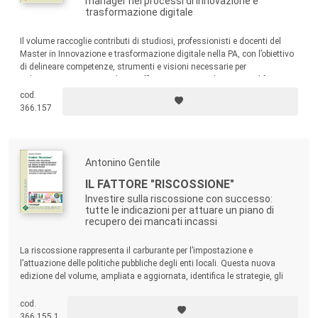
manager nei processi di innovazione e
trasformazione digitale
Il volume raccoglie contributi di studiosi, professionisti e docenti del
Master in Innovazione e trasformazione digitale nella PA, con l’obiettivo
di delineare competenze, strumenti e visioni necessarie per
un’amministrazione moderna, efficiente e capace di orientare il futuro
del Paese.
cod.
366.157
Antonino Gentile
IL FATTORE "RISCOSSIONE"
Investire sulla riscossione con successo:
tutte le indicazioni per attuare un piano di
recupero dei mancati incassi
La riscossione rappresenta il carburante per l’impostazione e
l’attuazione delle politiche pubbliche degli enti locali. Questa nuova
edizione del volume, ampliata e aggiornata, identifica le strategie, gli
strumenti e le prassi per conseguire tale miglioramento della capacità di
riscossione, e quindi di spesa, e per la redazione di tale progetto.
cod.
366.155.1