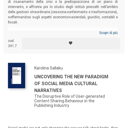
di risanamento della crisi e la predisposizione di un piano di
intervento, e affronta poi lo studio degli istituti prescelti nell’ambito
delle gestioni straordinarie (cessione-conferimento e trasformazione),
soffermandosi sugli aspetti economico-aziendali, giuridici, contabili e
fiscali.
Scopri di più
cod.
391.7
Karolina Sallaku
UNCOVERING THE NEW PARADIGM
OF SOCIAL MEDIA CULTURAL
NARRATIVES
The Disruptive Role of User-generated
Content Sharing Behaviour in the
Publishing Industry
Social media are not only changing the way we talk about books, they