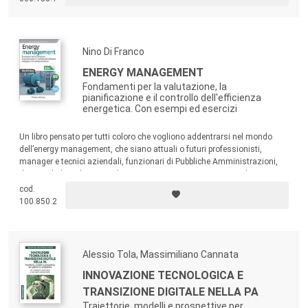
Nino Di Franco
ENERGY MANAGEMENT
Fondamenti per la valutazione, la
pianificazione e il controllo dell'efficienza
energetica. Con esempi ed esercizi
Un libro pensato per tutti coloro che vogliono addentrarsi nel mondo
dell’energy management, che siano attuali o futuri professionisti,
manager e tecnici aziendali, funzionari di Pubbliche Amministrazioni,
docenti di discipline tecniche o ricercatori. In questa nuova edizione
sono stati arricchiti diversi capitoli, ampliate le spiegazioni, aggiornati
cod.
grafici e tabelle.
100.850.2
Alessio Tola, Massimiliano Cannata
INNOVAZIONE TECNOLOGICA E
TRANSIZIONE DIGITALE NELLA PA
Traiettorie, modelli e prospettive per