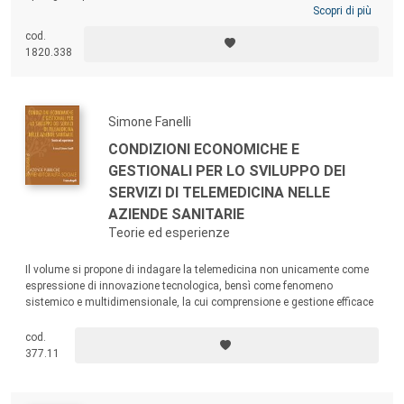
dei privati nell’erogazione di prestazioni sanitarie; al quadro normativo
Scopri di più
delineatosi a seguito dell’emergenza pandemica; alla disciplina del
cod.
rapporto di lavoro con gli enti del SSN; all’innovativa tematica
1820.338
dell’intelligenza artificiale; agli aspetti del controllo di gestione e del
risk management in sanità.
Simone Fanelli
CONDIZIONI ECONOMICHE E
GESTIONALI PER LO SVILUPPO DEI
SERVIZI DI TELEMEDICINA NELLE
AZIENDE SANITARIE
Teorie ed esperienze
Il volume si propone di indagare la telemedicina non unicamente come
espressione di innovazione tecnologica, bensì come fenomeno
sistemico e multidimensionale, la cui comprensione e gestione efficace
richiedono un approccio integrato e strategico. L’obiettivo è fornire
strumenti interpretativi e prospettive analitiche utili agli attori coinvolti, a
cod.
vario titolo, nei processi di organizzazione, governo e gestione dei
377.11
servizi sanitari.