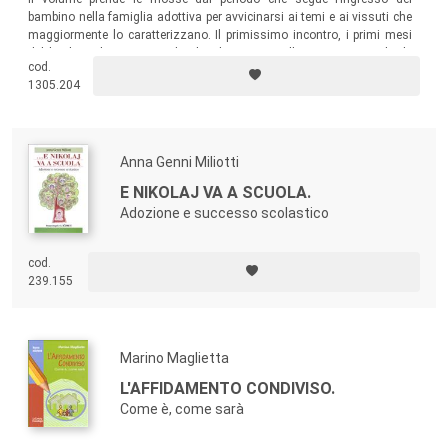
bambino nella famiglia adottiva per avvicinarsi ai temi e ai vissuti che
maggiormente lo caratterizzano. Il primissimo incontro, i primi mesi
del bimbo nel nuovo mondo, il radicamento e l’ingresso a scuola, le
cod.
trasformazioni all’interno della coppia…
1305.204
Anna Genni Miliotti
E NIKOLAJ VA A SCUOLA.
Adozione e successo scolastico
cod.
239.155
Marino Maglietta
L'AFFIDAMENTO CONDIVISO.
Come è, come sarà