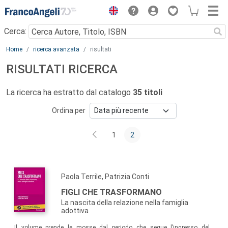
Menu
Cerca:
Main content
Home
ricerca avanzata
risultati
RISULTATI RICERCA
La ricerca ha estratto dal catalogo
35 titoli
Ordina per
1
2
Paola Terrile, Patrizia Conti
FIGLI CHE TRASFORMANO
La nascita della relazione nella famiglia
adottiva
Il volume prende le mosse dal periodo che segue l’ingresso del