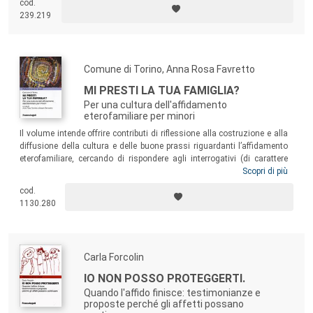
cod.
239.219
Comune di Torino, Anna Rosa Favretto
MI PRESTI LA TUA FAMIGLIA?
Per una cultura dell'affidamento
eterofamiliare per minori
Il volume intende offrire contributi di riflessione alla costruzione e alla
diffusione della cultura e delle buone prassi riguardanti l’affidamento
eterofamiliare, cercando di rispondere agli interrogativi (di carattere
psicologico, sociologico, giuridico, pedagogico-educativo e di servizio
Scopri di più
sociale) posti dagli operatori e dalle famiglie affidatarie, e
cod.
sottolineando i punti di forza e i nodi critici che caratterizzano ancora
1130.280
oggi le pratiche riguardanti l’accoglienza e l’aiuto dei minori e delle
famiglie in difficoltà.
Carla Forcolin
IO NON POSSO PROTEGGERTI.
Quando l'affido finisce: testimonianze e
proposte perché gli affetti possano