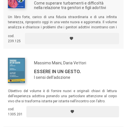
Come superare turbamenti e difficoltà
nella relazione tra genitori e figli adottivi
Un libro forte, carico di una fiducia straordinaria e di una infinita
tenerezza, riproposto oggi in una veste nuova e aggiornata. Il volume
analizza e chiarisce i problemi che i genitori adottivi incontrano con i
loro figli e, volta per volta, suggerisce l’intervento da seguire per cercare
cod.
di integrare quel pezzo di vita doloroso trascorso tra istituzioni
239.125
nazionali o internazionali.
Massimo Maini, Daria Vettori
ESSERE IN UN GESTO.
I sensi dell'adozione
Obiettivo del volume è di fornire nuovi e originali chiavi di lettura
dell’esperienza adottiva ponendo una particolare attenzione al corpo
vivo che si trasforma istante per istante nell’incontro con l’altro.
cod.
1305.201