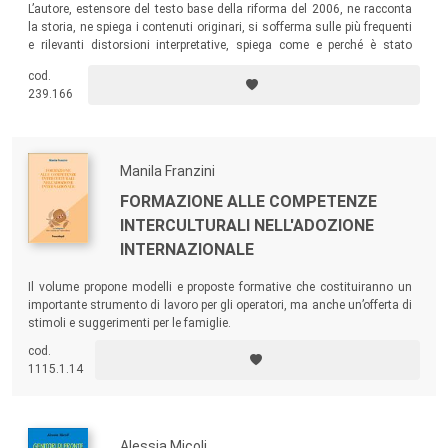
L’autore, estensore del testo base della riforma del 2006, ne racconta
la storia, ne spiega i contenuti originari, si sofferma sulle più frequenti
e rilevanti distorsioni interpretative, spiega come e perché è stato
necessario rimettere le mani sul testo e illustra le principali novità del
cod.
nuovo progetto, il ddl 957, del quale pure è l’estensore.
239.166
Manila Franzini
FORMAZIONE ALLE COMPETENZE
INTERCULTURALI NELL'ADOZIONE
INTERNAZIONALE
Il volume propone modelli e proposte formative che costituiranno un
importante strumento di lavoro per gli operatori, ma anche un’offerta di
stimoli e suggerimenti per le famiglie.
cod.
1115.1.14
Alessia Micoli