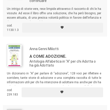
continuare
Un intrigo di storie vere, rese limpide attraverso il racconto di chi le ha
vissute. Ad esse il libro offre una soluzione, che ha però bisogno, per
essere attuata, di una precisa volontà politica in favore dell’infanzia e
di operatori sociali sensibili e capaci.
cod.
1130.1.3
Anna Genni Miliotti
A COME ADOZIONE.
Antologia Alfabetica in "A" per chi Adotta o
ha già Adottato
Un dizionario in “A” per parlare di “adozione”, 128 voci per riflettere e
sorridere, tante storie di adozione e una completa raccolta di tutte le
informazioni utili per chi ha intenzione di adottare ma anche per chi ha
già adottato: come si inizia una pratica di adozione; cos’è l’adozione
cod.
nazionale e internazionale; l’importanza dell’accoglienza nel nuovo
239.183
paese; come affrontare la storia personale di un bambino adottato a
scuola…