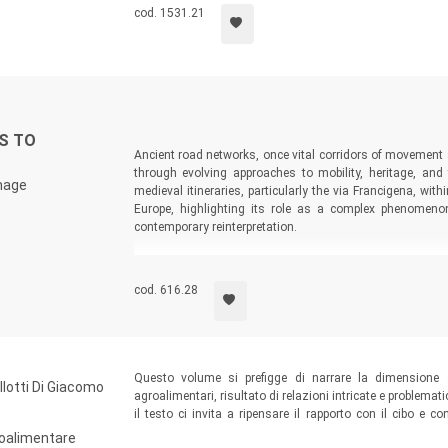
cod. 1531.21
S TO
Ancient road networks, once vital corridors of movement
through evolving approaches to mobility, heritage, an
image
medieval itineraries, particularly the via Francigena, wit
Europe, highlighting its role as a complex phenomenon 
contemporary reinterpretation.
cod. 616.28
Questo volume si prefigge di narrare la dimensione a
llotti Di Giacomo
agroalimentari, risultato di relazioni intricate e problemati
il testo ci invita a ripensare il rapporto con il cibo e 
consapevoli, capaci di fare scelte agroalimentari document
roalimentare