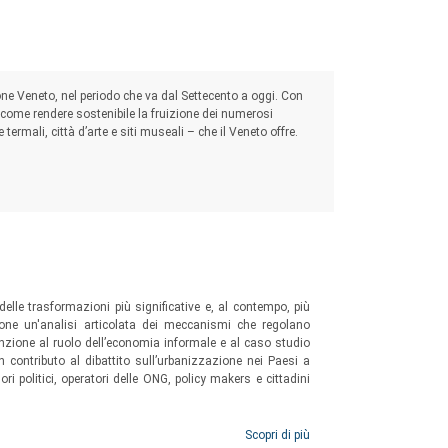
ione Veneto, nel periodo che va dal Settecento a oggi. Con
su come rendere sostenibile la fruizione dei numerosi
 termali, città d’arte e siti museali – che il Veneto offre.
elle trasformazioni più significative e, al contempo, più
one un'analisi articolata dei meccanismi che regolano
enzione al ruolo dell’economia informale e al caso studio
un contributo al dibattito sull’urbanizzazione nei Paesi a
ri politici, operatori delle ONG, policy makers e cittadini
Scopri di più