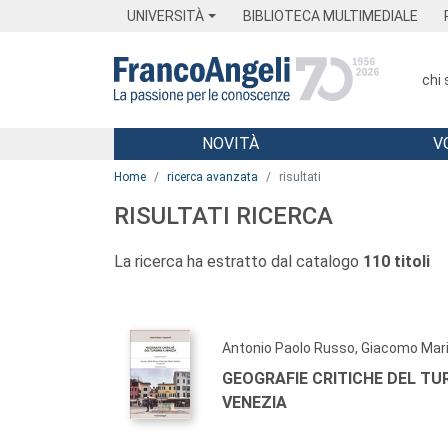
Menu
Main content
Footer
Menu
UNIVERSITÀ
BIBLIOTECA MULTIMEDIALE
chi
NOVITÀ
V
Main content
Home
ricerca avanzata
risultati
RISULTATI RICERCA
La ricerca ha estratto dal catalogo
110 titoli
Antonio Paolo Russo, Giacomo Mari
GEOGRAFIE CRITICHE DEL TU
VENEZIA