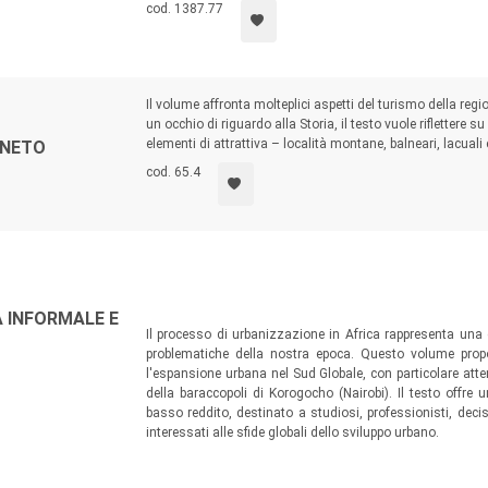
cod. 1387.77
Il volume affronta molteplici aspetti del turismo della reg
un occhio di riguardo alla Storia, il testo vuole riflettere 
elementi di attrattiva – località montane, balneari, lacuali e
ENETO
cod. 65.4
 INFORMALE E
Il processo di urbanizzazione in Africa rappresenta una d
problematiche della nostra epoca. Questo volume prop
l'espansione urbana nel Sud Globale, con particolare att
della baraccopoli di Korogocho (Nairobi). Il testo offre 
basso reddito, destinato a studiosi, professionisti, deciso
interessati alle sfide globali dello sviluppo urbano.