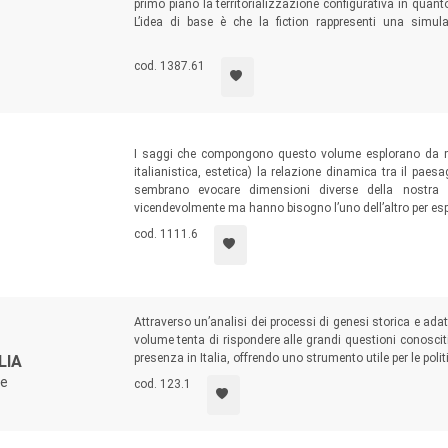
primo piano la territorializzazione configurativa in quan
L’idea di base è che la fiction rappresenti una simula
metaforica. Simulazione di territorialità che è esplorata i
di Mozart, il cinema di Wes Anderson, le canzoni di Paolo
cod. 1387.61
I saggi che compongono questo volume esplorano da molte
italianistica, estetica) la relazione dinamica tra il paes
sembrano evocare dimensioni diverse della nostra
vicendevolmente ma hanno bisogno l’uno dell’altro per esp
cod. 1111.6
Attraverso un’analisi dei processi di genesi storica e ada
volume tenta di rispondere alle grandi questioni conoscit
presenza in Italia, offrendo uno strumento utile per le politi
LIA
ve
cod. 123.1