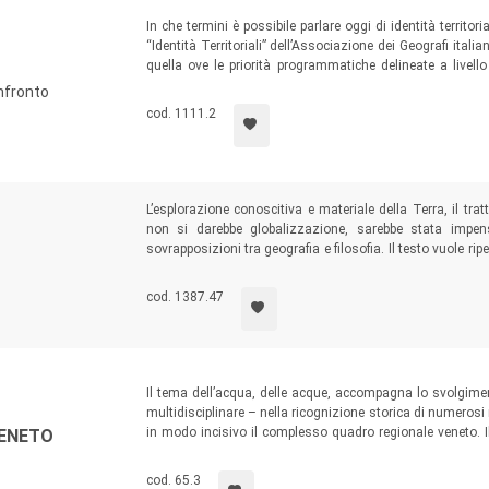
In che termini è possibile parlare oggi di identità territoria
“Identità Territoriali” dell’Associazione dei Geografi ital
quella ove le priorità programmatiche delineate a livello
vissuti, esperienze e pratiche quotidiane che fanno del terr
nfronto
cod. 1111.2
L’esplorazione conoscitiva e materiale della Terra, il tr
non si darebbe globalizzazione, sarebbe stata impens
sovrapposizioni tra geografia e filosofia. Il testo vuole rip
comune così poco conosciuto e di cui si è minimizzat
Heidegger.
cod. 1387.47
Il tema dell’acqua, delle acque, accompagna lo svolgimen
multidisciplinare – nella ricognizione storica di numerosi
in modo incisivo il complesso quadro regionale veneto. Il
VENETO
comune, del clima e del turismo, ponendo l’attenzione 
quello del territorio e del paesaggio.
cod. 65.3