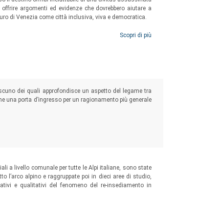
le offrire argomenti ed evidenze che dovrebbero aiutare a
uturo di Venezia come città inclusiva, viva e democratica.
Scopri di più
iascuno dei quali approfondisce un aspetto del legame tra
me una porta d’ingresso per un ragionamento più generale
iali a livello comunale per tutte le Alpi italiane, sono state
utto l’arco alpino e raggruppate poi in dieci aree di studio,
itativi e qualitativi del fenomeno del re-insediamento in