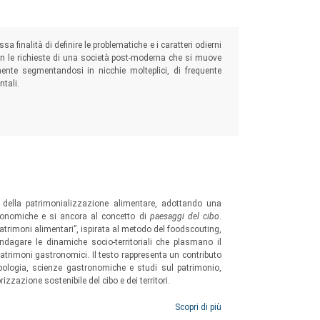
ssa finalità di definire le problematiche e i caratteri odierni
con le richieste di una società post-moderna che si muove
ente segmentandosi in nicchie molteplici, di frequente
ntali.
 della patrimonializzazione alimentare, adottando una
tronomiche e si ancora al concetto di
paesaggi del cibo
.
patrimoni alimentari”, ispirata al metodo del foodscouting,
ndagare le dinamiche socio-territoriali che plasmano il
atrimoni gastronomici. Il testo rappresenta un contributo
ropologia, scienze gastronomiche e studi sul patrimonio,
izzazione sostenibile del cibo e dei territori.
Scopri di più