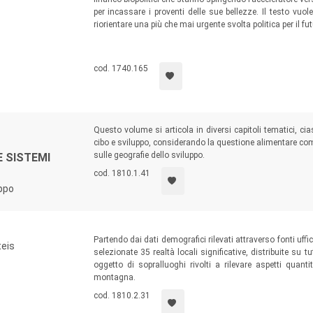
per incassare i proventi delle sue bellezze. Il testo vuo
riorientare una più che mai urgente svolta politica per il f
cod. 1740.165
Questo volume si articola in diversi capitoli tematici, c
cibo e sviluppo, considerando la questione alimentare co
sulle geografie dello sviluppo.
E SISTEMI
cod. 1810.1.41
uppo
Partendo dai dati demografici rilevati attraverso fonti uffic
teis
selezionate 35 realtà locali significative, distribuite su t
oggetto di sopralluoghi rivolti a rilevare aspetti quant
montagna.
cod. 1810.2.31