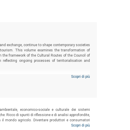
 and exchange, continue to shape contemporary societies
d tourism. This volume examines the transformation of
hin the framework of the Cultural Routes of the Council of
reflecting ongoing processes of territorialisation and
Scopri di più
mbientale, economico-sociale e culturale dei sistemi
che. Ricco di spunti di riflessione e di analisi approfondite,
con il mondo agricolo. Diventare produttori e consumatori
ate e responsabili, è la chiave per costruire un futuro più
Scopri di più