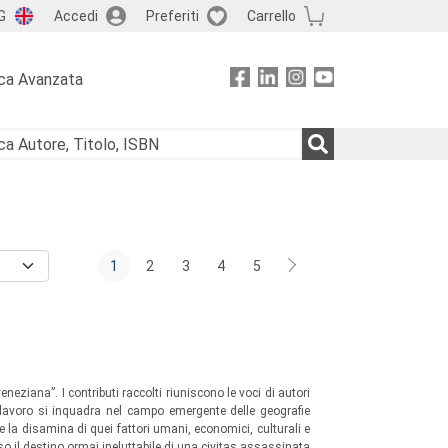
G
Accedi
Preferiti
Carrello
ca Avanzata
1
2
3
4
5
eneziana”. I contributi raccolti riuniscono le voci di autori
ui lavoro si inquadra nel campo emergente delle geografie
te la disamina di quei fattori umani, economici, culturali e
so il destino ormai ineluttabile di una civitas assassinata