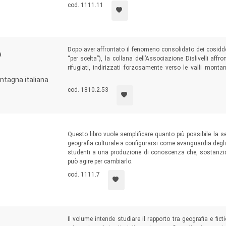
sostenibile ed equo per tutti.
cod. 1111.11
Dopo aver affrontato il fenomeno consolidato dei cosiddett
a
“per scelta”), la collana dell’Associazione Dislivelli affr
rifugiati, indirizzati forzosamente verso le valli monta
partenza, sembravano guardare più alla dispersione degli 
ontagna italiana
temporanea o permanente che fosse.
cod. 1810.2.53
Questo libro vuole semplificare quanto più possibile la s
geografia culturale a configurarsi come avanguardia degli st
studenti a una produzione di conoscenza che, sostanzial
può agire per cambiarlo.
cod. 1111.7
Il volume intende studiare il rapporto tra geografia e fic