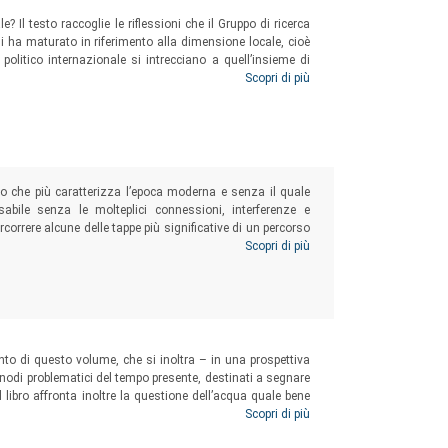
le? Il testo raccoglie le riflessioni che il Gruppo di ricerca
iani ha maturato in riferimento alla dimensione locale, cioè
 politico internazionale si intrecciano a quell’insieme di
itorio locale un
luogo
.
Scopri di più
atto che più caratterizza l’epoca moderna e senza il quale
abile senza le molteplici connessioni, interferenze e
ercorrere alcune delle tappe più significative di un percorso
a l’importanza: da Kant a Foucault, da Hegel a Marx e
Scopri di più
to di questo volume, che si inoltra – in una prospettiva
 nodi problematici del tempo presente, destinati a segnare
 libro affronta inoltre la questione dell’acqua quale bene
sul piano della storia economica e sociale, ma anche su
Scopri di più