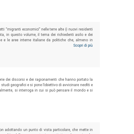
i “migranti economici” nelle terre alte (i nuovi residenti
onta, in questo volume, il tema dei richiedenti asilo e dei
ne e le aree interne italiane da politiche che, almeno in
stranieri sul territorio che alla loro inclusione sociale,
Scopri di più
erie dei discorsi e dei ragionamenti che hanno portato la
udi geografici e si pone l’obiettivo di avvicinare neofiti e
mente, si interroga in cui si può pensare il mondo e si
tion adottando un punto di vista particolare, che mette in