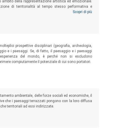
to ambito della rappresentazione artistica ed emozionale.
zione di territorialità al tempo stesso performativa e
n alcuni casi studio esemplari, come l’opera
Die Zauberflöte
Scopri di più
 Conte e i
graphic novel
di Gipi.
plici prospettive disciplinari (geografia, archeologia,
aggio e i paesaggi. Se, di fatto, il paesaggio e i paesaggi
 esperienza del mondo, è perché non si escludono
rimere compiutamente il potenziale di cui sono portatori.
ttamento ambientale, delle forze sociali ed economiche, il
ive che i paesaggi terrazzati pongono con la loro diffusa
che territoriali ad essi indirizzate.