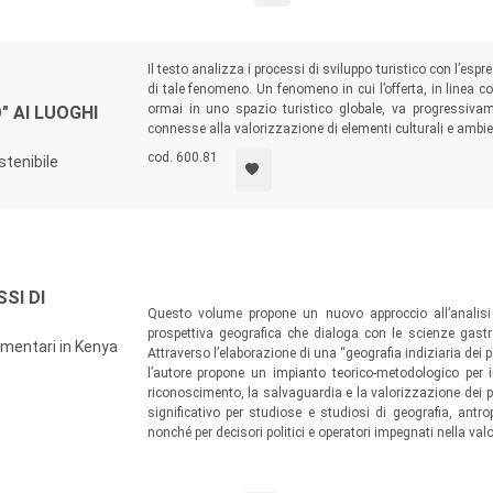
Il testo analizza i processi di sviluppo turistico con l’espre
di tale fenomeno. Un fenomeno in cui l’offerta, in linea 
ormai in uno spazio turistico globale, va progressivam
 AI LUOGHI
connesse alla valorizzazione di elementi culturali e ambie
cod. 600.81
stenibile
SI DI
Questo volume propone un nuovo approccio all’analisi
prospettiva geografica che dialoga con le scienze gas
limentari in Kenya
Attraverso l’elaborazione di una “geografia indiziaria dei 
l’autore propone un impianto teorico-metodologico per i
riconoscimento, la salvaguardia e la valorizzazione dei p
significativo per studiose e studiosi di geografia, ant
nonché per decisori politici e operatori impegnati nella valor