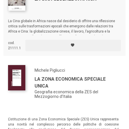
La Cina globale in Africa nasce dal desiderio di offrire una riflessione
critica sulle trasformazioni epocali che emergono dalle relazioni tra
Africa e Cina: la globalizzazione cinese, il lavoro, l’agricoltura e la
cooperazione allo sviluppo. Si sofferma su forme articolate di protesta e
di resistenza, mettendo in luce l’agency degli attori africani.
cod.
21111.1
Michele Pigliucci
LA ZONA ECONOMICA SPECIALE
UNICA
Geografia economica della ZES del
Mezzogiorno d’Italia
L’istituzione di una Zona Economica Speciale (ZES) Unica rappresenta
una novità nel complesso percorso delle politiche di coesione