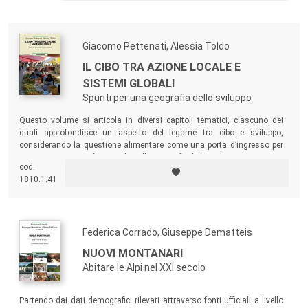
territoriali e ambientali. A tal fine, sono proposti esempi applicativi
basati su software open source in ambito GIS.
Giacomo Pettenati, Alessia Toldo
IL CIBO TRA AZIONE LOCALE E
SISTEMI GLOBALI
Spunti per una geografia dello sviluppo
Questo volume si articola in diversi capitoli tematici, ciascuno dei
quali approfondisce un aspetto del legame tra cibo e sviluppo,
considerando la questione alimentare come una porta d’ingresso per
un ragionamento più generale sulle geografie dello sviluppo.
cod.
1810.1.41
Federica Corrado, Giuseppe Dematteis
NUOVI MONTANARI
Abitare le Alpi nel XXI secolo
Partendo dai dati demografici rilevati attraverso fonti ufficiali a livello