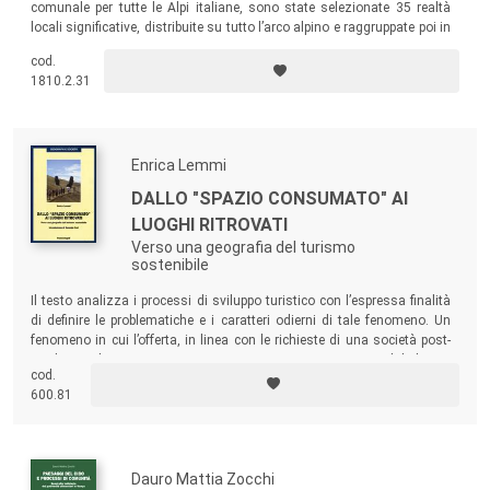
comunale per tutte le Alpi italiane, sono state selezionate 35 realtà
locali significative, distribuite su tutto l’arco alpino e raggruppate poi in
dieci aree di studio, oggetto di sopralluoghi rivolti a rilevare aspetti
cod.
quantitativi e qualitativi del fenomeno del re-insediamento in
1810.2.31
montagna.
Enrica Lemmi
DALLO "SPAZIO CONSUMATO" AI
LUOGHI RITROVATI
Verso una geografia del turismo
sostenibile
Il testo analizza i processi di sviluppo turistico con l’espressa finalità
di definire le problematiche e i caratteri odierni di tale fenomeno. Un
fenomeno in cui l’offerta, in linea con le richieste di una società post-
moderna che si muove ormai in uno spazio turistico globale, va
cod.
progressivamente segmentandosi in nicchie molteplici, di frequente
600.81
connesse alla valorizzazione di elementi culturali e ambientali.
Dauro Mattia Zocchi