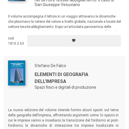
nel settore tessile-abbigliamento. Il caso di
San Giuseppe Vesuviano
Il volume accompagna il lettore in un viaggio attraverso le dinamiche
che plasmano le catene del valore a livello globale, nazionale e locale del
settore tessile-abbigliamento. Dopo un’articolata panoramica delle
dinamiche strutturali del mercato e delle sue traiettorie geografiche, il
testo presenta i risultati di una ricerca empirica dedicata al distretto di
cod.
San Giuseppe Vesuviano, nel cuore del Napoletano.
1810.2.63
Stefano De Falco
ELEMENTI DI GEOGRAFIA
DELL'IMPRESA
Spazi fisici e digitali di produzione
La nuova edizione del volume intende fornire alcuni spunti sul tema
della geografia dell’impresa, affrontando argomenti come: lo spazio in
cui le imprese vanno a insediarsi; la transizione dal fordismo al post-
fordismo; le dinamiche di interazione tra imprese localizzate in