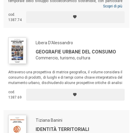
temporale dello sviluppo socioeconomico sostenibile, con particolare
attenzione alla scala locale e alla competitività territoriale. Attraverso
Scopri di più
una lettura storica del territorio, il testo ricostruisce gli sviluppi
cod.
disciplinari e organizza le principali direzioni di ricerca e i modelli
1387.74
utilizzati dai geografi, offrendo una panoramica teorica che ripercorre
l’evoluzione dell’analisi territoriale e le sue diramazioni sia in ambito
italiano che internazionale.
Libera D'Alessandro
GEOGRAFIE URBANE DEL CONSUMO
Commercio, turismo, cultura
Attraverso una prospettiva di matrice geografica, il volume considera il
consumo di prodotti, di luoghi e di tempi come chiave interpretativa del
mutamento urbano, dischiudendo alcune prospettive critiche di analisi
su numerosi fenomeni che caratterizzano l’evolversi delle nostre città.
cod.
1387.69
Tiziana Banini
IDENTITÀ TERRITORIALI