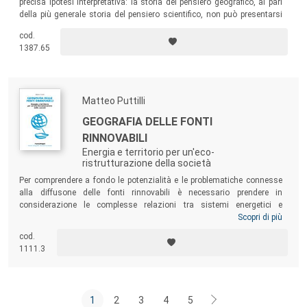
precisa ipotesi interpretativa: la storia del pensiero geografico, al pari
della più generale storia del pensiero scientifico, non può presentarsi
come una semplice trasmissione di conoscenze, con le tradizionali
cod.
concezioni che diventano via via più raffinate e precise, ma piuttosto
1387.65
come una successione di risposte adeguate alle esigenze sociali.
Matteo Puttilli
GEOGRAFIA DELLE FONTI
RINNOVABILI
Energia e territorio per un'eco-
ristrutturazione della società
Per comprendere a fondo le potenzialità e le problematiche connesse
alla diffusone delle fonti rinnovabili è necessario prendere in
considerazione le complesse relazioni tra sistemi energetici e
organizzazione territoriale. Proprio all’interno di questo rapporto
Scopri di più
maturano le differenze tra le diverse fonti energetiche rinnovabili, così
cod.
come le implicazioni, positive e negative, in termini di sostenibilità e
1111.3
sviluppo di una vera
green economy
.
1
2
3
4
5