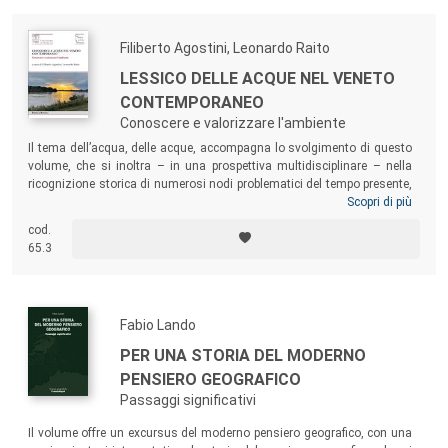
Filiberto Agostini, Leonardo Raito
LESSICO DELLE ACQUE NEL VENETO
CONTEMPORANEO
Conoscere e valorizzare l'ambiente
Il tema dell’acqua, delle acque, accompagna lo svolgimento di questo
volume, che si inoltra – in una prospettiva multidisciplinare – nella
ricognizione storica di numerosi nodi problematici del tempo presente,
destinati a segnare in modo incisivo il complesso quadro regionale
Scopri di più
veneto. Il libro affronta inoltre la questione dell’acqua quale bene
cod.
comune, del clima e del turismo, ponendo l’attenzione sul piano della
65.3
storia economica e sociale, ma anche su quello del territorio e del
paesaggio.
Fabio Lando
PER UNA STORIA DEL MODERNO
PENSIERO GEOGRAFICO
Passaggi significativi
Il volume offre un excursus del moderno pensiero geografico, con una