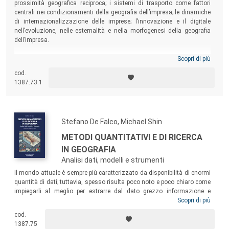
prossimità geografica reciproca; i sistemi di trasporto come fattori
centrali nei condizionamenti della geografia dell’impresa; le dinamiche
di internazionalizzazione delle imprese; l’innovazione e il digitale
nell’evoluzione, nelle esternalità e nella morfogenesi della geografia
dell’impresa.
Scopri di più
cod.
1387.73.1
Stefano De Falco, Michael Shin
METODI QUANTITATIVI E DI RICERCA
IN GEOGRAFIA
Analisi dati, modelli e strumenti
Il mondo attuale è sempre più caratterizzato da disponibilità di enormi
quantità di dati; tuttavia, spesso risulta poco noto e poco chiaro come
impiegarli al meglio per estrarre dal dato grezzo informazione e
conoscenza. Questo volume vuole riportare in modo organico e
Scopri di più
compatto una sintesi delle principali tecniche di analisi dei dati. In
cod.
particolare, il testo si focalizza su dati di tipo geografico e illustra
1387.75
metodi di analisi spaziale utili alla comprensione di fenomeni