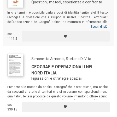
Questioni, metodi, esperienze a confronto
In che termini è possibile parlare oggi di identità territoriale? Il testo
raccoglie le riflessioni che il Gruppo di ricerca “Identità Territoriali”
dell’Associazione dei Geografi italiani ha maturato in riferimento alla
dimensione locale, cioè quella ove le priorità programmatiche delineate
Scopri di più
a livello politico internazionale si intrecciano a quell’insieme di vissuti,
cod.
esperienze e pratiche quotidiane che fanno del territorio locale un
1111.2
luogo
.
Simonetta Armondi, Stefano Di Vita
GEOGRAFIE OPERAZIONALI NEL
NORD ITALIA
Figurazioni e strategie spaziali
Prendendo le mosse da analisi cartografiche e statistiche, ma anche
da racconti di storie di territori che si misurano con approfondimenti
qualitativi, le tesi proposte da questo volume intendono offrire spunti
utili per alimentare un dibattito scientifico e politico ancora debole sui
cod.
processi di governo delle regioni urbane del Nord Italia, che rimandano
330.15
al destino dell’intero Paese.