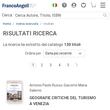
Menu
Cerca:
Main content
Home
ricerca avanzata
risultati
RISULTATI RICERCA
La ricerca ha estratto dal catalogo
130 titoli
Ordina per
1
2
3
4
5
Antonio Paolo Russo, Giacomo Maria
Salerno
GEOGRAFIE CRITICHE DEL TURISMO
A VENEZIA