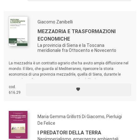
Giacomo Zanibelli
MEZZADRIA E TRASFORMAZIONI
ECONOMICHE
La provincia di Siena e la Toscana
meridionale fra Ottocento e Novecento
La mezzadria è un contratto agrario che ha avuto ampia diffusione nel
mondo. Il libro, che guarda al Mediterraneo, ripercorre la storia
economica di una provincia mezzadrile, quella di Siena, durante le
principali trasformazioni macroeconomiche dell’Italia tra Otto e
Novecento. La dimensione più ampia di quella aziendale,
cod.
tradizionalmente adottata, consente di aprire il caso toscano a
616.29
comparazioni internazionali.
Maria Gemma Grillotti Di Giacomo, Pierluigi
De Felice
I PREDATORI DELLA TERRA
Neoimperialismo, emergenze ambientali,