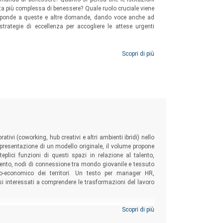
esta più complessa di benessere? Quale ruolo cruciale viene
risponde a queste e altre domande, dando voce anche ad
trategie di eccellenza per accogliere le attese urgenti
Scopri di più
ativi (coworking, hub creativi e altri ambienti ibridi) nello
a presentazione di un modello originale, il volume propone
teplici funzioni di questi spazi in relazione al talento,
ento, nodi di connessione tra mondo giovanile e tessuto
cio-economico dei territori. Un testo per manager HR,
osi interessati a comprendere le trasformazioni del lavoro
Scopri di più