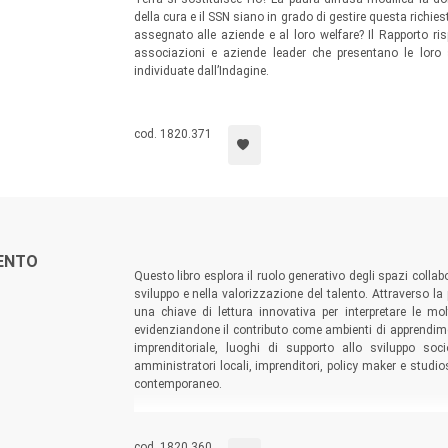
della cura e il SSN siano in grado di gestire questa richi
assegnato alle aziende e al loro welfare? Il Rapporto 
associazioni e aziende leader che presentano le loro s
individuate dall’Indagine.
cod. 1820.371
LENTO
Questo libro esplora il ruolo generativo degli spazi collabor
sviluppo e nella valorizzazione del talento. Attraverso l
una chiave di lettura innovativa per interpretare le mol
evidenziandone il contributo come ambienti di apprendim
imprenditoriale, luoghi di supporto allo sviluppo so
amministratori locali, imprenditori, policy maker e studi
contemporaneo.
cod. 1820.360