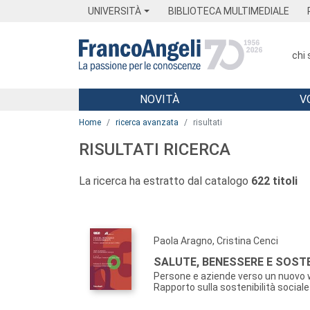
Menu
Main content
Footer
Menu
UNIVERSITÀ
BIBLIOTECA MULTIMEDIALE
chi
NOVITÀ
V
Main content
Home
ricerca avanzata
risultati
RISULTATI RICERCA
La ricerca ha estratto dal catalogo
622 titoli
Paola Aragno, Cristina Cenci
SALUTE, BENESSERE E SOSTE
Persone e aziende verso un nuovo 
Rapporto sulla sostenibilità sociale