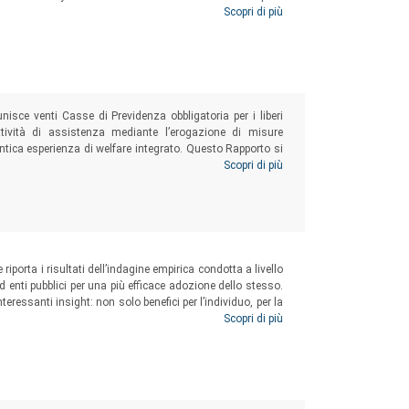
 Una guida per vite più lunghe, più intelligenti, più felici!
Scopri di più
unisce venti Casse di Previdenza obbligatoria per i liberi
ttività di assistenza mediante l’erogazione di misure
entica esperienza di welfare integrato. Questo Rapporto si
’attuale situazione di stallo e di grave difficoltà derivante
Scopri di più
 riporta i risultati dell’indagine empirica condotta a livello
ed enti pubblici per una più efficace adozione dello stesso.
nteressanti insight: non solo benefici per l’individuo, per la
izzazioni che vogliano compiere un primo passo verso uno
Scopri di più