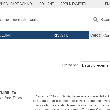
EN
PUBBLICARE CON NOI
COLLANE
APPUNTAMENTI
Ricer
 siamo
contatti
aiuto
OLUMI
RIVISTE
Cerca:
Ordina per
NIBILITÀ
Il Rapporto 2026 su Salute, benessere e sostenibilità i
welfare. Terzo
effettuata su questo snodo decisivo. La forte ansia verso
diverso allarme sociale plasma gli atteggiamenti degli it
Terra si sostituisce l’Io? La paura diffusa modifica la 