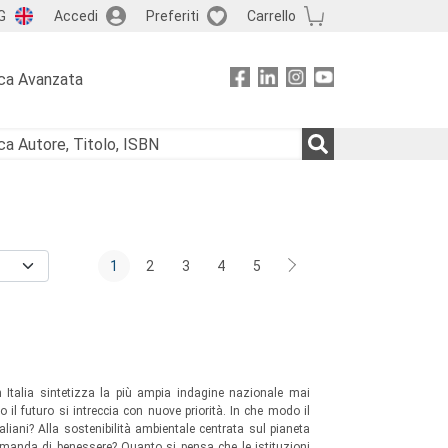
G
Accedi
Preferiti
Carrello
ca Avanzata
1
2
3
4
5
n Italia sintetizza la più ampia indagine nazionale mai
 il futuro si intreccia con nuove priorità. In che modo il
aliani? Alla sostenibilità ambientale centrata sul pianeta
domanda di benessere? Quanto si pensa che le istituzioni