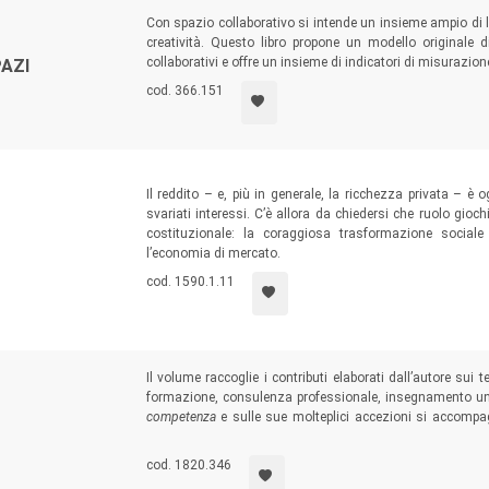
Con spazio collaborativo si intende un insieme ampio di 
creatività. Questo libro propone un modello originale d
collaborativi e offre un insieme di indicatori di misurazion
PAZI
cod. 366.151
Il reddito – e, più in generale, la ricchezza privata – è
svariati interessi. C’è allora da chiedersi che ruolo gio
costituzionale: la coraggiosa trasformazione social
l’economia di mercato.
cod. 1590.1.11
Il volume raccoglie i contributi elaborati dall’autore sui 
formazione, consulenza professionale, insegnamento unive
competenza
e sulle sue molteplici accezioni si accompagn
‘modelli’ che si sono succeduti nel tempo nel contesto it
consistenza logica, l’utilità pratica, la sostenibilità organ
cod. 1820.346