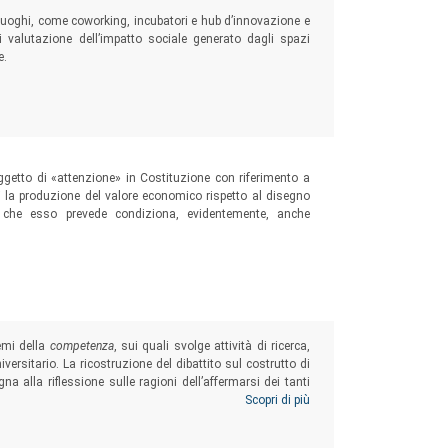
luoghi, come coworking, incubatori e hub d’innovazione e
i valutazione dell’impatto sociale generato dagli spazi
e.
 oggetto di «attenzione» in Costituzione con riferimento a
chi la produzione del valore economico rispetto al disegno
e che esso prevede condiziona, evidentemente, anche
temi della
competenza
, sui quali svolge attività di ricerca,
rsitario. La ricostruzione del dibattito sul costrutto di
a alla riflessione sulle ragioni dell’affermarsi dei tanti
aliano ed europeo, e al rigoroso intento di verificarne la
Scopri di più
izzativa e la valenza istituzionale.