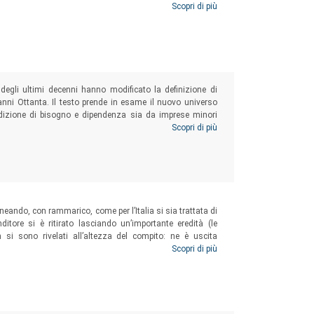
ta verso alcuni obiettivi-chiave dell’Agenda. L’Indagine
Scopri di più
 fattore cruciale di dinamismo e come moltiplicatore
degli ultimi decenni hanno modificato la definizione di
 anni Ottanta. Il testo prende in esame il nuovo universo
ondizione di bisogno e dipendenza sia da imprese minori
 compresenza di imprese minori forti e competitive offre
Scopri di più
ntanza centrata sullo scambio di buone pratiche e sulle
lineando, con rammarico, come per l’Italia si sia trattata di
tore si è ritirato lasciando un’importante eredità (le
on si sono rivelati all’altezza del compito: ne è uscita
aggravati gli squilibri territoriali e sociali, è andato
Scopri di più
e di competenze.