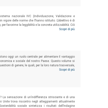
sistema nazionale IVC (Individuazione, Validazione e
n vigore delle norme che l’hanno istituito. L’obiettivo è di
per favorirne la leggibilità e la concreta utilizzabilità. Ciò
o diritto di cittadinanza istituito dalla norma: ottenere il
Scopri di più
cquisite, per migliorare la propria occupabilità nella
estono oggi un ruolo centrale per alimentare il vantaggio
 economica e sociale del nostro Paese. Questo volume si
estioni di genere, le quali, per la loro natura trasversale,
e imprese femminili, il loro accesso al credito, le aziende
Scopri di più
nditorialità immigrata femminile, la diversità e inclusione
tiche ESG-Agenda 2030.
a? La sensazione di un’indifferenza strisciante e di una
ni Unite trova riscontro negli atteggiamenti attualmente
tenibilità sociale sintetizza i risultati dell’Indagine