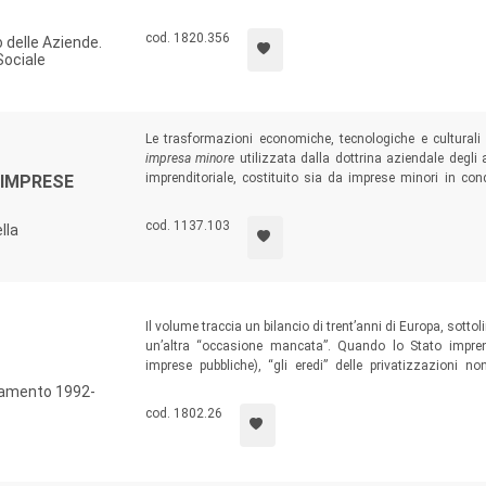
nazionale 2023 sul coinvolgimento della popolazione adul
sottolinea il ruolo della Sostenibilità sociale come
cod. 1820.356
lo delle Aziende.
indispensabile per l’intero progetto della Sostenibilità.
Sociale
Le trasformazioni economiche, tecnologiche e culturali 
impresa minore
utilizzata dalla dottrina aziendale degli
imprenditoriale, costituito sia da imprese minori in c
 IMPRESE
autonome, strategicamente indipendenti e competitive. La
l’opportunità di disegnare una politica della rapprese
cod. 1137.103
lla
dinamiche di networking cruciali per sviluppo territoriale.
Il volume traccia un bilancio di trent’anni di Europa, sotto
un’altra “occasione mancata”. Quando lo Stato imprendi
imprese pubbliche), “gli eredi” delle privatizzazioni n
compromessa la capacità di crescita del Paese, si sono 
biamento 1992-
colpevolmente disperso un solido patrimonio industriale 
cod. 1802.26