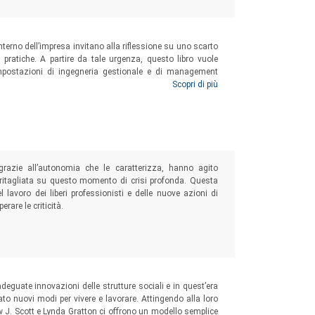
interno dell’impresa invitano alla riflessione su uno scarto
 pratiche. A partire da tale urgenza, questo libro vuole
impostazioni di ingegneria gestionale e di management
econdo questa prospettiva interdisciplinare, è possibile
Scopri di più
finora di pertinenza esclusiva della psicologia del lavoro,
razie all’autonomia che le caratterizza, hanno agito
a ritagliata su questo momento di crisi profonda. Questa
 lavoro dei liberi professionisti e delle nuove azioni di
rare le criticità.
eguate innovazioni delle strutture sociali e in quest’era
o nuovi modi per vivere e lavorare. Attingendo alla loro
 J. Scott e Lynda Gratton ci offrono un modello semplice