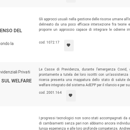
Gli approcci usuali nella gestione delle risorse umane all’
delineato da una poco efficace intersezione fra teorie e
proporre un approccio capace di integrare le odierne 
SENSO DEL
attraverso gli strumenti che offre l’Etica Applicata. S
estendere la portata del concetto di affective commitment, 
cod. 1072.17
condo la
attraverso l’incontro con la filosofia di Paul Ricoeur.
Le Casse di Previdenza, durante l’emergenza Covid, g
idenziali Privati
prontamente a tutela dei loro iscritti con un’assistenz
ricerca presenta una mappatura dello stato di salute del
 SUL WELFARE
welfare integrato del sistema AdEPP per il rilancio e per supe
cod. 2001.164
I progressi tecnologici non sono stati accompagnati da ad
di cambiamenti senza pari non abbiamo ancora individuat
lunga esperienza e alle loro profonde competenze, Andrew