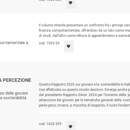
Il volume intende presentare un confronto fra i principi ca
finanza comportamentale, offrendosi da un lato come man
di studi, dall’altro come lettura di apprendimento e autova
mportamentale a
cod. 1059.59
LA PERCEZIONE
Questo Rapporto 2025 sui giovani e la sostenibilità in Ital
mai effettuata su questo snodo decisivo. Emerge anche per
e delle giovani
dal precedente Rapporto Eikon 2024 per l’insieme della p
a sostenibilità
attenzione dei giovani per le tematiche generali della sosten
perde peso; rimane, a macchia di leopardo, il ruolo fondame
cod. 1820.359