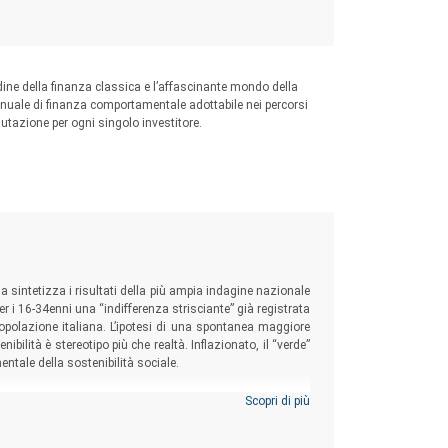
rdine della finanza classica e l’affascinante mondo della
uale di finanza comportamentale adottabile nei percorsi
lutazione per ogni singolo investitore.
ia sintetizza i risultati della più ampia indagine nazionale
 i 16-34enni una “indifferenza strisciante” già registrata
opolazione italiana. L’ipotesi di una spontanea maggiore
ibilità è stereotipo più che realtà. Inflazionato, il “verde”
ntale della sostenibilità sociale.
Scopri di più