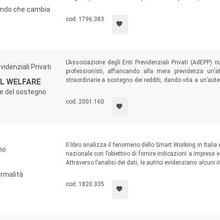
e gli strumenti più utili per orientarci nel mondo che cambia.
ondo che cambia
cod. 1796.383
L’Associazione degli Enti Previdenziali Privati (AdEPP) ri
idenziali Privati
professionisti, affiancando alla mera previdenza un’a
straordinarie a sostegno dei redditi, dando vita a un’aut
L WELFARE
focalizza sul cosiddetto welfare “della crisi”, proprio dell
 e del sostegno
dal dilagare dell’emergenza epidemiologica da Covid-19.
cod. 2001.160
Il libro analizza il fenomeno dello Smart Working in Italia e
no
nazionale con l’obiettivo di fornire indicazioni a imprese 
Attraverso l’analisi dei dati, le autrici evidenziano alcuni i
comunità e per l’impresa, ma anche un alert per le organ
ormalità
Smart Working meno emergenziale e più efficace.
cod. 1820.335