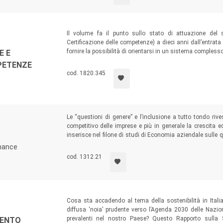
Il volume fa il punto sullo stato di attuazione del 
Certificazione delle competenze) a dieci anni dall’entrata i
fornire la possibilità di orientarsi in un sistema complesso, 
E E
soprattutto da parte di coloro che intendano esigere il nuov
PETENZE
riconoscimento delle competenze comunque e dovunque a
cod. 1820.345
società delle transizioni.
Le “questioni di genere” e l’inclusione a tutto tondo riv
competitivo delle imprese e più in generale la crescita
inserisce nel filone di studi di Economia aziendale sulle qu
abbracciano diversi campi di ricerca, come la nascita dell
rnance
familiari e i passaggi generazionali padre-figlia, l’impre
cod. 1312.21
nelle banche, la comunicazione non finanziaria e le tema
Cosa sta accadendo al tema della sostenibilità in Itali
diffusa ‘noia’ prudente verso l’Agenda 2030 delle Nazio
prevalenti nel nostro Paese? Questo Rapporto sulla Sos
MENTO