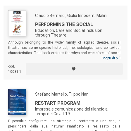
Claudio Bernardi, Giulia Innocenti Malini
PERFORMING THE SOCIAL
Education, Care and Social Inclusion
through Theatre
Although belonging to the wider family of applied theatre, social
theatre has some specific historical, methodological and contextual
characteristics. This book explores the whys and wherefores of social
theatre with particular attention to Italy. It is structured around two
Scopri di più
types of contribution. One comes from the interventions of some of the
cod.
speakers at the International Conference Performing the Social.
10031.1
Education, Care and Social Inclusion through Theatre, held in Milan on
20-21 September 2019. The second part is a more direct result of the
Research Project of National Relevance (PRIN) of social theatre in the
fields of education, health and inclusion.
Stefano Martello, Filippo Nani
RESTART PROGRAM
Impresa e comunicazione del rilancio ai
tempi del Covid-19
È possibile configurare una strategia di contrasto a una crisi, a
prescindere dalla sua natura? Pianificato e realizzato dalla