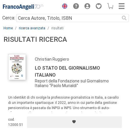
Menu
Cerca:
Main content
Home
ricerca avanzata
risultati
RISULTATI RICERCA
Christian Ruggiero
LO STATO DEL GIORNALISMO
ITALIANO
Report della Fondazione sul Giornalismo
Italiano “Paolo Murialdi”
Un identikit di chi svolge la professione giornalistica in Italia, a cavallo
di un importante spartiacque: il 2022, anno in cui parte della gestione
pensionistica è passata da INPGI a INPS. Uno strumento di auto-
riflessione sulla categoria che coinvolge tutti gli attori che la
rappresentano, chiama il sistema-Paese alle sue responsabilità e traccia
cod.
le linee di sviluppo della professione giornalistica in Italia.
12000.51