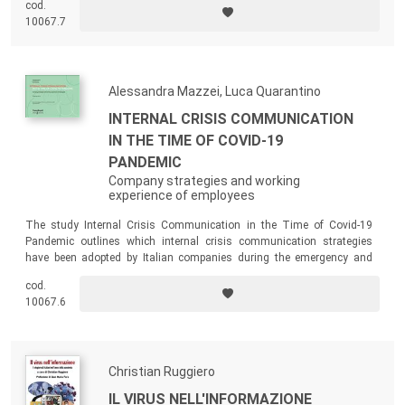
cod.
contemporary representations in film, television, and videogames.
10067.7
Alessandra Mazzei, Luca Quarantino
INTERNAL CRISIS COMMUNICATION
IN THE TIME OF COVID-19
PANDEMIC
Company strategies and working
experience of employees
The study Internal Crisis Communication in the Time of Covid-19
Pandemic outlines which internal crisis communication strategies
have been adopted by Italian companies during the emergency and
how the working experience of employees has been. The study offers a
cod.
focus on remote working reporting data about its impact on working
10067.6
life, resources available, enablers and benefits.
Christian Ruggiero
IL VIRUS NELL'INFORMAZIONE