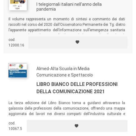
I telegiornali italiani nell'anno della
pandemia
Il volume rappresenta un momento di sintesi e commento dei dati
raccolti nel corso del 2020 dall’Osservatorio Permanente dei Tg: dietro
l’apparente appiattimento dell’informazione sull’emergenza sanitaria
emergono alcune dimensioni fondamentali, legate anche alle policy di
cod.
gestione della crisi, al dibattito politico e alle notizie provenienti
12000.16
dall’estero.
Almed-Alta Scuola in Media
Comunicazione e Spettacolo
LIBRO BIANCO DELLE PROFESSIONI
DELLA COMUNICAZIONE 2021
La terza edizione del Libro Bianco torna a guidarci attraverso la
galassia delle professioni della comunicazione, offrendo una mappa
aggiornata dei lavori nei diversi comparti dell’industria culturale e
comunicativa: cinema, televisione, radio, musica, media digitali e
cod.
cultura. Una ricognizione a 360° con testimonianze e affondi sui
10067.5
cambiamenti introdotti dalla crisi sanitaria e sulle professioni
emergenti.