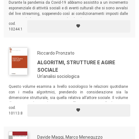
Durante la pandemia da Covid-19 abbiamo assistito a un incremento
esponenziale di attività sociali e di eventi culturali che si sono avvalsi
del live streaming, sopperendo così ai condizionamenti imposti dalle
norme sul distanziamento sociale. Il volume riporta uno spaccato
cod.
della ricerca relativa a questo fenomeno attraverso differenti contributi
10244.1
di studiosi italiani e internazionali, volti a ricostruirne l’evoluzione.
Riccardo Pronzato
ALGORITMI, STRUTTURE E AGIRE
SOCIALE
Un'analisi sociologica
Questo volume esamina a livello sociologico le relazioni quotidiane
con i media algoritmici, prendendo in considerazione sia la
dimensione strutturale, sia quella relativa all’attore sociale. Il volume
illustra come la sociologia stessa offra strumenti per facilitare una
cod.
comprensione critica delle tecnologie e per lo sviluppo di attività che
10113.8
possano contrastare il potere egemonico delle piattaforme.
Davide Maggi, Marco Meneguzzo