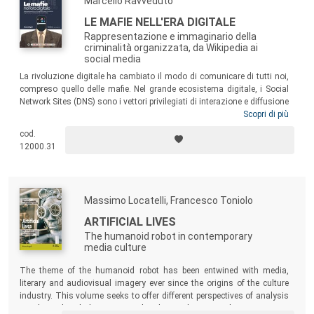
Marcello Ravveduto
LE MAFIE NELL'ERA DIGITALE
Rappresentazione e immaginario della
criminalità organizzata, da Wikipedia ai
social media
La rivoluzione digitale ha cambiato il modo di comunicare di tutti noi,
compreso quello delle mafie. Nel grande ecosistema digitale, i Social
Network Sites (DNS) sono i vettori privilegiati di interazione e diffusione
dei contenuti. Questo studio ha indagato la presenza, in termini di
Scopri di più
qualità e quantità, delle mafie sugli SNS. Ne emerge un immaginario
cod.
digitale delle mafie che si alimenta in maniera circolare: i social sono
12000.31
lo specchio e il motore di aggiornamento costante (updatism) della
cultura criminale mafiosa che risemantizza i vecchi immaginari
costruendo consenso attraverso una bulimica creazione di contenuti.
Massimo Locatelli, Francesco Toniolo
ARTIFICIAL LIVES
The humanoid robot in contemporary
media culture
The theme of the humanoid robot has been entwined with media,
literary and audiovisual imagery ever since the origins of the culture
industry. This volume seeks to offer different perspectives of analysis
on the cultural discourses related to robots, as they emerge in