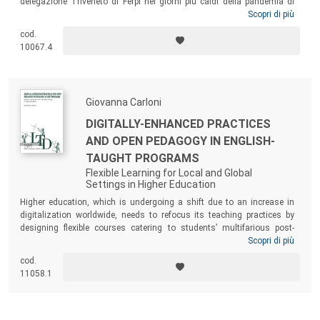
delegazione Triveneto di Ferpi nei giorni più caldi della pandemia di
Covid-19, Restart Program propone una risposta metodologica
Scopri di più
strutturata, misurabile e multidisciplinare, al cui interno le dinamiche
cod.
comunicative si affermano come asset strategico e diffuso. Uno
10067.4
stimolo per tutti coloro che nella crisi non vedono solo una
interferenza nella propria zona di confort, ma una occasione.
Giovanna Carloni
DIGITALLY-ENHANCED PRACTICES
AND OPEN PEDAGOGY IN ENGLISH-
TAUGHT PROGRAMS
Flexible Learning for Local and Global
Settings in Higher Education
Higher education, which is undergoing a shift due to an increase in
digitalization worldwide, needs to refocus its teaching practices by
designing flexible courses catering to students’ multifarious post-
pandemic needs. The present volume provides a digitally-enhanced
Scopri di più
framework suitable for designing and implementing flexible courses in
cod.
English-Taught Programs (ETPs). Language awareness, a key
11058.1
component of ETPs, is especially examined within a Systemic
Functional Linguistics (SFL) framework.