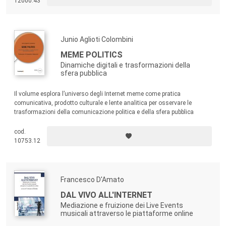
12000.43
Junio Aglioti Colombini
MEME POLITICS
Dinamiche digitali e trasformazioni della
sfera pubblica
Il volume esplora l’universo degli Internet meme come pratica
comunicativa, prodotto culturale e lente analitica per osservare le
trasformazioni della comunicazione politica e della sfera pubblica
contemporanea. I meme si configurano come dispositivi di costruzione
simbolica e cittadinanza connessa, in grado di fondere ironia e
cod.
attivismo, intrattenimento e critica, viralità e mobilitazione.
10753.12
Francesco D'Amato
DAL VIVO ALL'INTERNET
Mediazione e fruizione dei Live Events
musicali attraverso le piattaforme online