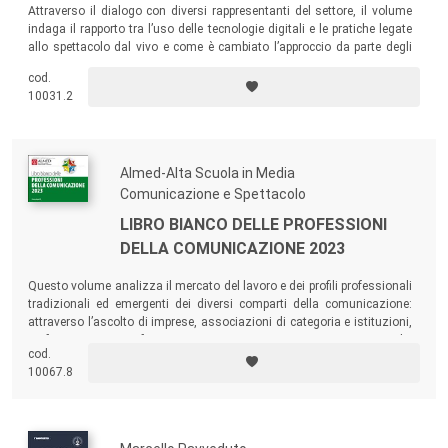
Attraverso il dialogo con diversi rappresentanti del settore, il volume
indaga il rapporto tra l’uso delle tecnologie digitali e le pratiche legate
allo spettacolo dal vivo e come è cambiato l’approccio da parte degli
operatori negli ultimi anni verso queste tecnologie.
cod.
10031.2
Almed-Alta Scuola in Media
Comunicazione e Spettacolo
LIBRO BIANCO DELLE PROFESSIONI
DELLA COMUNICAZIONE 2023
Questo volume analizza il mercato del lavoro e dei profili professionali
tradizionali ed emergenti dei diversi comparti della comunicazione:
attraverso l’ascolto di imprese, associazioni di categoria e istituzioni,
professioniste e professionisti si traccia una mappa aggiornata dei
cod.
lavori della comunicazione e delle competenze richieste per affrontare
10067.8
con successo le sfide che i nuovi scenari tecnologici e mediali
lanciano.