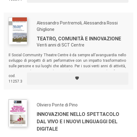
defining and constructing an inclusive and sustainable polis.
Alessandro Pontremoli, Alessandra Rossi
Ghiglione
TEATRO, COMUNITÀ E INNOVAZIONE
Venti anni di SCT Centre
Il Social Community Theatre Centre è da sempre all'avanguardia nello
sviluppo di progetti di arti performative con un impatto trasformativo
sulle persone e sui luoghi che abitano. Per i suoi venti anni di attività,
SCT Centre ha invitato alcuni studiosi e ricercatori a identificare e
cod.
analizzare i punti di forza di questa molteplice attività, leggendola nel
11257.3
più ampio orizzonte di una storia culturale locale, nazionale ed
europea.
Oliviero Ponte di Pino
INNOVAZIONE NELLO SPETTACOLO
DAL VIVO E I NUOVI LINGUAGGI DEL
DIGITALE