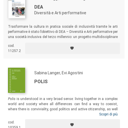
DEA
Diversità e Arti performative
Trasformare la cultura in pratica sociale di inclusività tramite le arti
performative è stato l’obiettivo di DEA – Diversità e Arti performative per
una società inclusiva del terzo millennio: un progetto multidisciplinare
di arte, musica e teatro, in cooperazione tra Italia e Svizzera, che
cod.
promuove azioni a favore delle persone con limitazioni dell’autonomia,
11257.2
affette da disabilità e a rischio di marginalità.
Sabina Langer, Evi Agostini
POLIS
Polis
is understood in a very broad sense: living together in a complex
world and society where all differences can find a way to coexist,
where there is conviviality, good politics and active citizenship, as well
as personal and shared responsibility arising from concern for the
Scopri di più
common good. Ecology and arts based research can provide a
cod.
framework for individual and collective learning, with the aim of
10359.1