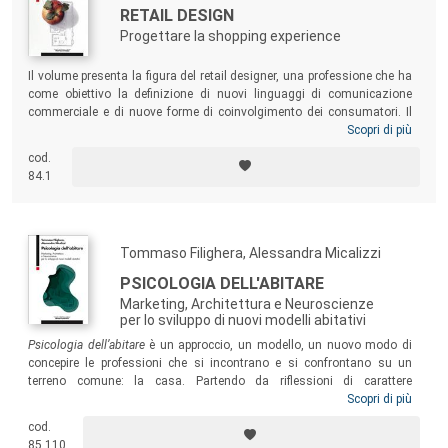
RETAIL DESIGN
Progettare la shopping experience
Il volume presenta la figura del retail designer, una professione che ha
come obiettivo la definizione di nuovi linguaggi di comunicazione
commerciale e di nuove forme di coinvolgimento dei consumatori. Il
libro presenta: uno spaccato sulla conoscenza del mercato
Scopri di più
(motivazioni dei consumatori, competitors, valori del brand, influenze
cod.
culturali); le regole fondamentali per una corretta progettazione degli
84.1
spazi retail; l’analisi di due categorie di spazi retail: un retail store
monomarca (il Diesel store di New Bond st. a Londra) e un department
store (Selfridges a Birmingham).
Tommaso Filighera, Alessandra Micalizzi
PSICOLOGIA DELL'ABITARE
Marketing, Architettura e Neuroscienze
per lo sviluppo di nuovi modelli abitativi
Psicologia dell’abitare
è un approccio, un modello, un nuovo modo di
concepire le professioni che si incontrano e si confrontano su un
terreno comune: la casa. Partendo da riflessioni di carattere
sociologico e antropologico e ampliando il campo teorico originario
Scopri di più
della psicologia ambientale e architettonica, il volume intende far
cod.
convergere questi saperi verso lo sviluppo di modelli abitativi,
85.110