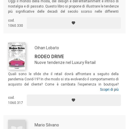
Oggi il mondo della moda, del design e dell’entertainment è intriso di
nostalgia e di passato. Questo libro si propone di illustrare le tendenze
più significative delle decadi del secolo scorso nelle differenti
merceologie coinvolte così da fornire gli strumenti a tutti gli attori
cod.
coinvolti (donatori, acquirenti, giovani professionisti della moda) per
1060.330
poter valutare e trattare con competenza i prodotti vintage.
Oihan Lobato
RODEO DRIVE
Nuove tendenze nel Luxury Retail
Quali sono le sfide che il retail dovrà affrontare a seguito della
pandemia Covid-19? In che modo si sta evolvendo il comportamento di
acquisto del cliente? Come è cambiata l’esperienza in boutique?
L’autore affronta la nuova esperienza nel punto vendita, l’omnicanalità
Scopri di più
e i servizi di acquisto da remoto, il tema della formazione retail e le
cod.
sue varie sfaccettature, le nuove strategie di CRM e di clienteling volte
1060.317
alla fidelizzazione del cliente digital, la gestione della performance e i
KPI, il retail coaching e il people management.
Mario Silvano