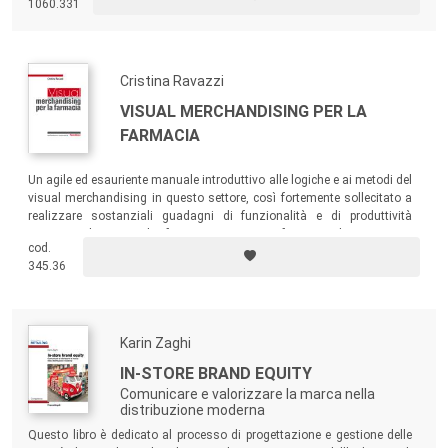
1060.331
una serie di esempi concreti. Un libro per studenti, professionisti o
semplici lettori interessati a integrare le proprie conoscenze sulla
sostenibilità.
Cristina Ravazzi
VISUAL MERCHANDISING PER LA
FARMACIA
Un agile ed esauriente manuale introduttivo alle logiche e ai metodi del
visual merchandising in questo settore, così fortemente sollecitato a
realizzare sostanziali guadagni di funzionalità e di produttività
commerciale. Ricco di riferimenti concreti a farmacie di ogni tipo e
cod.
dimensione nelle diverse realtà di mercato.
345.36
Karin Zaghi
IN-STORE BRAND EQUITY
Comunicare e valorizzare la marca nella
distribuzione moderna
Questo libro è dedicato al processo di progettazione e gestione delle