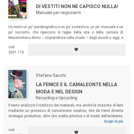
DI VESTITI NON NE CAPISCO NULLA!
Manuale per negozianti
Un testo un po’ autobiografico e un po’ scolastico, un po’ manuale e un
po’ racconto, che ripercorre le tappe della vita e della carriera di
Massimiliano Alvisi – imprenditore nella moda – dagli esordi a oggi, e
ne esalta gli aspetti didattici: da quello ludico a quello più statistico,
cod.
dall’offline all’online per poter professionalizzare, modernizzare e
2001.170
potenziare un mestiere che oggi più che mai necessita di guide e buoni
esempi.
Stefano Sacchi
LA FENICE E IL CAMALEONTE NELLA
MODA E NEL DESIGN
Recycling e Upcycling
Il testo analizza il riutilizzo dei materiali, ma anche la rinascita di beni
mediante un processo di conversione creativa, che da trend diventa
strategia produttiva, oltre che scelta artistica e di tutela dell’ambiente.
Il volume prende in considerazione le tendenze espresse dalle nuove
Scopri di più
generazioni, le diverse tipologie di riciclo (più o meno creativo) con le
cod.
rispettive influenze sul ciclo di vita del prodotto e dei materiali, nonché