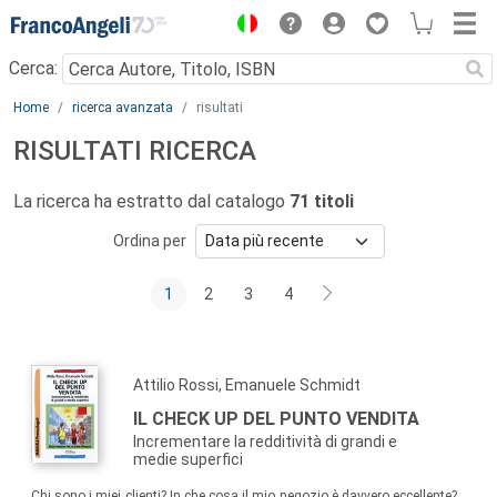
Menu
Cerca:
Main content
Home
ricerca avanzata
risultati
RISULTATI RICERCA
La ricerca ha estratto dal catalogo
71 titoli
Ordina per
1
2
3
4
Attilio Rossi, Emanuele Schmidt
IL CHECK UP DEL PUNTO VENDITA
Incrementare la redditività di grandi e
medie superfici
Chi sono i miei clienti? In che cosa il mio negozio è davvero eccellente?