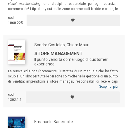
visual merchandising
: una disciplina essenziale per ogni esercizio
commerciale! I tipi di lay-out sulle zone commerciali fredde e calde, le
strutture espositive, i criteri e le schematiche espositivi, le geometrie di
cod.
costruzione e le regole base per l’attuazione…
1060.225
Sandro Castaldo, Chiara Mauri
STORE MANAGEMENT
Il punto vendita come luogo di customer
experience
La nuova edizione (riccamente illustrata) di un manuale che ha fatto
scuola! Un libro per tutte le persone coinvolte nella gestione di un punto
di vendita: imprenditori e store manager, responsabili di rete e capi
area, nonché operatori della distribuzione e dell’industria, direttori
Scopri di più
marketing o direttori vendite, trade market e category manager,
cod.
responsabili di canali e di clienti... Ma anche studenti che frequentano
1302.1.1
corsi di retail management o che hanno interesse ad approfondire le
loro conoscenze sulla gestione dei negozi.
Emanuele Sacerdote