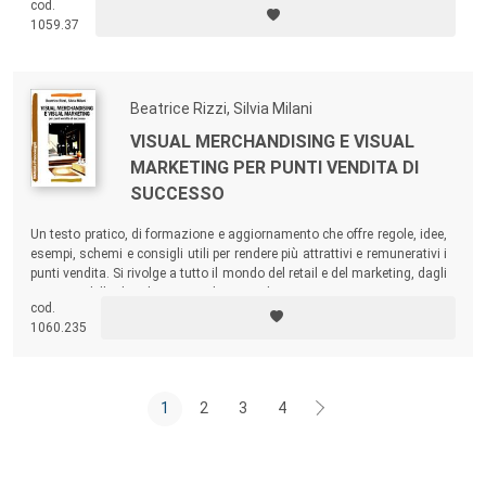
cod.
studenti delle facoltà e dei master in ambito marketing, economia,
1059.37
management, ma rivolto anche al mondo dei professionisti.
Beatrice Rizzi, Silvia Milani
VISUAL MERCHANDISING E VISUAL
MARKETING PER PUNTI VENDITA DI
SUCCESSO
Un testo pratico, di formazione e aggiornamento che offre regole, idee,
esempi, schemi e consigli utili per rendere più attrattivi e remunerativi i
punti vendita. Si rivolge a tutto il mondo del retail e del marketing, dagli
operatori della distribuzione agli imprenditori.
cod.
1060.235
1
2
3
4