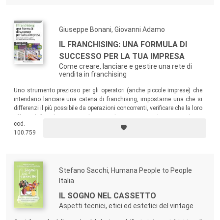
mercato e della concorrenza.
Giuseppe Bonani, Giovanni Adamo
IL FRANCHISING: UNA FORMULA DI
SUCCESSO PER LA TUA IMPRESA
Come creare, lanciare e gestire una rete di
vendita in franchising
Uno strumento prezioso per gli operatori (anche piccole imprese) che
intendano lanciare una catena di franchising, impostarne una che si
differenzi il più possibile da operazioni concorrenti, verificare che la loro
offerta di franchising sia in linea con la normativa italiana. Un volume
cod.
di sicuro interesse anche per i consulenti di marketing, per le scuole di
100.759
formazione, per gli enti che finanziano le attività di franchising.
Stefano Sacchi, Humana People to People
Italia
IL SOGNO NEL CASSETTO
Aspetti tecnici, etici ed estetici del vintage