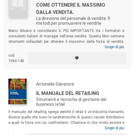
COME OTTENERE IL MASSIMO
DALLA VENDITA.
La direzione del personale di vendita: 9
metodi per promuovere le vendite
Mario Silvano è considerato IL PIÙ IMPORTANTE tra i formatori e
consulenti italiani di manager nell’area vendita. Questo libro contiene
strumenti collaudati per ottenere il massimo dalla forza di vendita.
Riuscirà prezioso a tutto il personale della Direzione centrale e
Scopri di più
marketing, al Direttore vendite in particolare, a tutti i quadri intermedi
cod.
(capi area, capi distretto, ispettori e capi filiale) e ai venditori ed agenti
1060.140
che vogliono crescere professionalmente.
Antonella Salvatore
IL MANUALE DEL RETAILING
Strumenti e tecniche di gestione del
business retail
Il manuale del retailing spiega perché il retail è un’industria trainante,
illustra quelle che sono le caratteristiche di questo canale distributivo
e quali le forze con cui confrontarsi. Chiarisce in che modo avviare e
gestire un’attività retail, spiega quali sono gli strumenti a disposizione
Scopri di più
delle aziende e quali le possibili strategie. Un testo pensato per gli