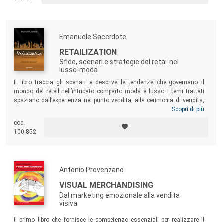
nell’ottica di definire un’area della psicologia propria dell’abitare.
Emanuele Sacerdote
RETAILIZATION
Sfide, scenari e strategie del retail nel
lusso-moda
Il libro traccia gli scenari e descrive le tendenze che governano il
mondo del retail nell’intricato comparto moda e lusso. I temi trattati
spaziano dall’esperienza nel punto vendita, alla cerimonia di vendita,
alla multicanalità e all’omnichannel, al CRM e al clienteling,
Scopri di più
all’internazionalizzazione e alla rete vendita, alla misurazione delle
cod.
performance e alla gestione del personale. Un testo di riferimento per
100.852
operatori ed esperti dell’ambito retail e per tutti coloro che vogliano
formarsi una visione complessiva del mercato lusso-moda.
Antonio Provenzano
VISUAL MERCHANDISING
Dal marketing emozionale alla vendita
visiva
Il primo libro che fornisce le competenze essenziali per realizzare il