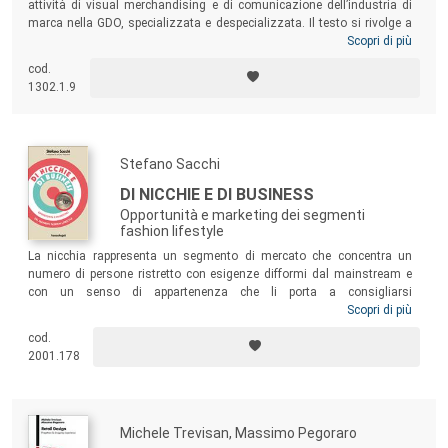
attività di visual merchandising e di comunicazione dell’industria di
marca nella GDO, specializzata e despecializzata. Il testo si rivolge a
chi si occupa della comunicazione del punto vendita e nel punto
Scopri di più
vendita (visual merchandiser e in-store marketing manager), agli
cod.
operatori della distribuzione e dell’industria, alle agenzie, ai produttori
1302.1.9
di materiali POP e agli studenti universitari e di master.
Stefano Sacchi
DI NICCHIE E DI BUSINESS
Opportunità e marketing dei segmenti
fashion lifestyle
La nicchia rappresenta un segmento di mercato che concentra un
numero di persone ristretto con esigenze difformi dal mainstream e
con un senso di appartenenza che li porta a consigliarsi
vicendevolmente sulla base di rispettive esperienze e competenze
Scopri di più
specifiche. Sfruttare questi micro mercati è diventato l’obiettivo
cod.
strategico di molti brand. Partendo dalla definizione di nicchia, questo
2001.178
libro ne considera gli aspetti economici, di marketing ed evolutivi.
Michele Trevisan, Massimo Pegoraro