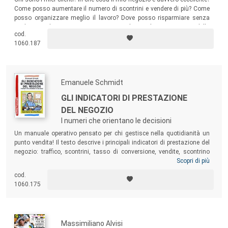
Come posso aumentare il numero di scontrini e vendere di più? Come
posso organizzare meglio il lavoro? Dove posso risparmiare senza
perdere vendite? Come motivare e migliorare la competenza della
cod.
squadra? Il terzo volume di una nuova serie espressamente dedicata a
1060.187
chi gestisce i punti vendita.
Emanuele Schmidt
GLI INDICATORI DI PRESTAZIONE
DEL NEGOZIO
I numeri che orientano le decisioni
Un manuale operativo pensato per chi gestisce nella quotidianità un
punto vendita! Il testo descrive i principali indicatori di prestazione del
negozio: traffico, scontrini, tasso di conversione, vendite, scontrino
medio, battuta media, pressione promozionale e svalorizzazioni,
Scopri di più
vendite per categoria, margini, fedeltà, soddisfazione del cliente e
cod.
cliente misterioso, rotazione e copertura dello stock... Un volume
1060.175
fondamentale per imparare a leggere gli indicatori, migliorando i propri
risultati di vendita.
Massimiliano Alvisi