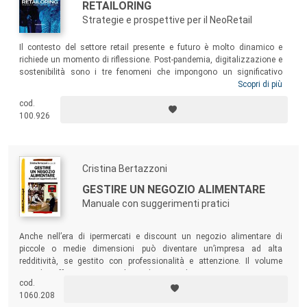
RETAILORING
Strategie e prospettive per il NeoRetail
Il contesto del settore retail presente e futuro è molto dinamico e
richiede un momento di riflessione. Post-pandemia, digitalizzazione e
sostenibilità sono i tre fenomeni che impongono un significativo
ragionamento del modo di competere per trovare un nuovo equilibrio
Scopri di più
tra uomo-macchina-ambiente. Questo testo si propone di attivare
cod.
ragionamenti, riflessioni e discorsi propedeutici a edificare una nuova
100.926
generazione di retail e di retailer più consapevoli, più sostenibili e più
efficaci.
Cristina Bertazzoni
GESTIRE UN NEGOZIO ALIMENTARE
Manuale con suggerimenti pratici
Anche nell’era di ipermercati e discount un negozio alimentare di
piccole o medie dimensioni può diventare un’impresa ad alta
redditività, se gestito con professionalità e attenzione. Il volume
intende offrire a tutti coloro che intendono aprire un negozio
cod.
alimentare, o che da tempo lo stanno gestendo, un’opportunità di
1060.208
crescita professionale per affrontare con competenza le sfide del