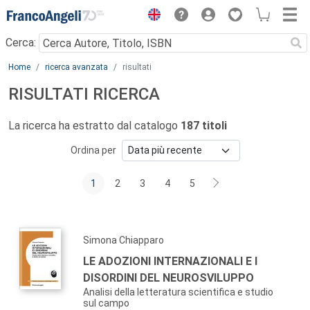
Menu
Cerca:
Main content
Home
ricerca avanzata
risultati
RISULTATI RICERCA
La ricerca ha estratto dal catalogo
187 titoli
Ordina per
1
2
3
4
5
Simona Chiapparo
LE ADOZIONI INTERNAZIONALI E I
DISORDINI DEL NEUROSVILUPPO
Analisi della letteratura scientifica e studio
sul campo