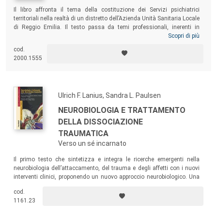
Il libro affronta il tema della costituzione dei Servizi psichiatrici
territoriali nella realtà di un distretto dell’Azienda Unità Sanitaria Locale
di Reggio Emilia. Il testo passa da temi professionali, inerenti in
particolare la costituzione delle strutture intermedie alternative al
Scopri di più
manicomio a Scandiano, a vicende personali ambientate a Reggio
cod.
Emilia, negli Stati Uniti, in Grecia, con una sorta di ritmo rapsodico,
2000.1555
dove i ricordi personali si intrecciano con memorie legate alla
professione di medico psichiatra in anni che appartengono alla storia
recente di tutti.
Ulrich F. Lanius, Sandra L. Paulsen
NEUROBIOLOGIA E TRATTAMENTO
DELLA DISSOCIAZIONE
TRAUMATICA
Verso un sé incarnato
Il primo testo che sintetizza e integra le ricerche emergenti nella
neurobiologia dell’attaccamento, del trauma e degli affetti con i nuovi
interventi clinici, proponendo un nuovo approccio neurobiologico. Una
guida fondamentale per i clinici che lavorano con le persone affette da
cod.
dissociazione traumatica, che potranno così selezionare gli interventi
1161.23
più appropriati per ottenere esiti positivi.