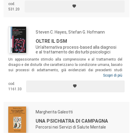
cod.
531.20
Steven C. Hayes, Stefan G. Hofmann
OLTRE IL DSM
Un'alternativa process-based alla diagnosi
e al trattamento dei disturbi psicologici
Un appassionante stimolo alla comprensione e al trattamento del
disagio e dei disturbi che caratterizzano la condizione umana, basato
sui processi di adattamento, già evidenziati dai precedenti studi
dell’RFT e dell’ACT. Il volume propone una serie di questioni decisive
Scopri di più
per il progresso della psicoterapia come scienza, perché anche nel
cod.
caso di malattie di pertinenza medica è sempre richiesto al paziente
1161.33
l’adattamento più funzionale non solo per la mera sopravvivenza, ma
in ogni caso per dare senso alla propria vita.
Margherita Galeotti
UNA PSICHIATRA DI CAMPAGNA
Percorsi nei Servizi di Salute Mentale