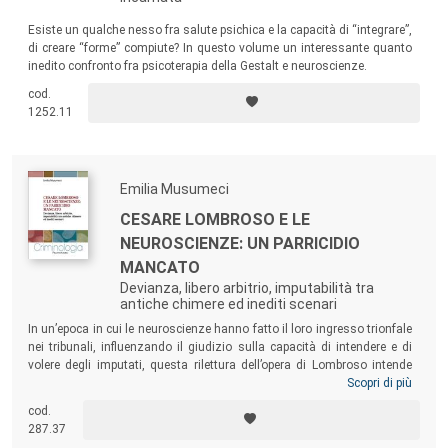
Esiste un qualche nesso fra salute psichica e la capacità di “integrare”,
di creare “forme” compiute? In questo volume un interessante quanto
inedito confronto fra psicoterapia della Gestalt e neuroscienze.
cod.
1252.11
Emilia Musumeci
CESARE LOMBROSO E LE
NEUROSCIENZE: UN PARRICIDIO
MANCATO
Devianza, libero arbitrio, imputabilità tra
antiche chimere ed inediti scenari
In un’epoca in cui le neuroscienze hanno fatto il loro ingresso trionfale
nei tribunali, influenzando il giudizio sulla capacità di intendere e di
volere degli imputati, questa rilettura dell’opera di Lombroso intende
capire se i neuroscienziati che rigettano le sue tesi su crimine e
Scopri di più
devianza, ritenute un’anticaglia ottocentesca, stiano in realtà
cod.
compiendo un
parricidio mancato
, riproponendo lo stesso paradigma
287.37
che cercano, in tutti i modi, di negare.