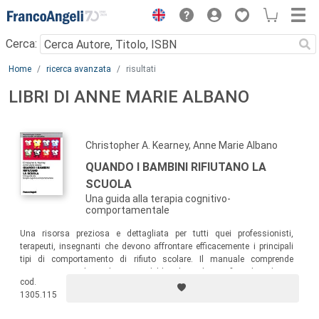
Menu
Cerca:
Main content
Home
ricerca avanzata
risultati
LIBRI DI ANNE MARIE ALBANO
Christopher A. Kearney, Anne Marie Albano
QUANDO I BAMBINI RIFIUTANO LA
SCUOLA
Una guida alla terapia cognitivo-
comportamentale
Una risorsa preziosa e dettagliata per tutti quei professionisti,
terapeuti, insegnanti che devono affrontare efficacemente i principali
tipi di comportamento di rifiuto scolare. Il manuale comprende
strumenti per valutare le ragioni del bambino che si rifiuta di andare a
cod.
scuola e presenta tecniche ben testate che si accordano alla funzione
1305.115
del comportamento, così da avere un trattamento adattato alle
particolari caratteristiche del bambino.