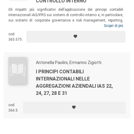
CONTROLLO INTERNO
Gli impatti più significativi dell’applicazione dei principi contabili
internazionali IAS/IFRS sui sistemi di controllo interno e, in particolare,
sui sistemi di: corporate governance e risk management, reporting,
costing, budgeting e business planning, sistemi informativi e
Scopri di più
procedure organizzative. Un contributo interessante per ampliare la
cod.
comprensione delle novità introdotte dai principi contabili
365.575
internazionali e delle implicazioni legate all’uso delle informazioni a
essi correlate.
Antonella Paolini, Ermanno Zigiotti
I PRINCIPI CONTABILI
INTERNAZIONALI NELLE
AGGREGAZIONI AZIENDALI IAS 22,
24, 27, 28 E 31
cod.
366.5