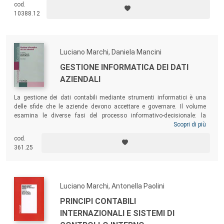
cod.
approccio formale a uno sostanziale, particolarmente periglioso in
10388.12
organizzazioni professionali e ad alta autonomia professionale.
Luciano Marchi, Daniela Mancini
GESTIONE INFORMATICA DEI DATI
AZIENDALI
La gestione dei dati contabili mediante strumenti informatici è una
delle sfide che le aziende devono accettare e governare. Il volume
esamina le diverse fasi del processo informativo-decisionale: la
selezione e l’acquisizione dei dati contabili mediante strumenti
Scopri di più
software gestionali integrati; l’analisi dei dati consuntivi mediante
cod.
strumenti software per la gestione delle basi di dati; l’elaborazione dei
361.25
dati per la costruzione e il controllo di scenari prospettici mediante i
programmi software di gestione dei fogli elettronici…
Luciano Marchi, Antonella Paolini
PRINCIPI CONTABILI
INTERNAZIONALI E SISTEMI DI