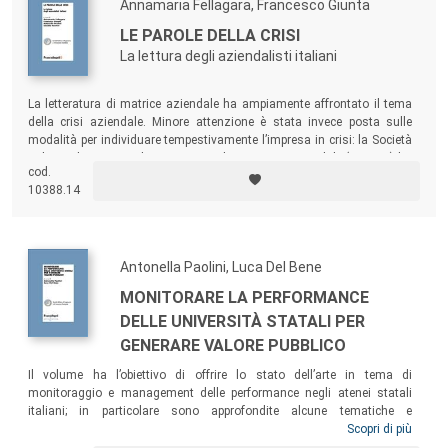
Annamaria Fellagara, Francesco Giunta
LE PAROLE DELLA CRISI
La lettura degli aziendalisti italiani
La letteratura di matrice aziendale ha ampiamente affrontato il tema
della crisi aziendale. Minore attenzione è stata invece posta sulle
modalità per individuare tempestivamente l’impresa in crisi: la Società
Italiana dei Docenti di Ragioneria ed Economia Aziendale (SIDREA) ha
cod.
costituito un gruppo di studio con lo scopo di approfondire la
10388.14
dimensione economico-aziendale presente nel Codice della crisi e
dell’insolvenza (CCI).
Antonella Paolini, Luca Del Bene
MONITORARE LA PERFORMANCE
DELLE UNIVERSITÀ STATALI PER
GENERARE VALORE PUBBLICO
Il volume ha l’obiettivo di offrire lo stato dell’arte in tema di
monitoraggio e management delle performance negli atenei statali
italiani; in particolare sono approfondite alcune tematiche e
problematiche di controllo della gestione universitaria e proposte
Scopri di più
soluzioni a problemi importanti come, ad esempio, il passaggio da un