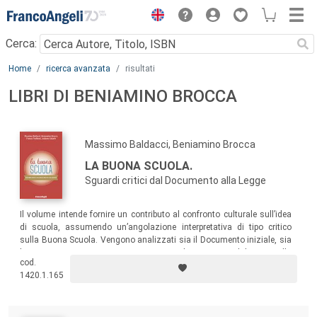
Menu
Cerca:
Main content
Home
ricerca avanzata
risultati
LIBRI DI BENIAMINO BROCCA
Massimo Baldacci, Beniamino Brocca
LA BUONA SCUOLA.
Sguardi critici dal Documento alla Legge
Il volume intende fornire un contributo al confronto culturale sull’idea
di scuola, assumendo un’angolazione interpretativa di tipo critico
sulla Buona Scuola. Vengono analizzati sia il Documento iniziale, sia
la Legge 107/2015, e viene esaminato il passaggio dal primo alla
cod.
seconda, per concludere con un’interpretazione critica delle concezioni
1420.1.165
pedagogiche intrinseche alla Buona Scuola.