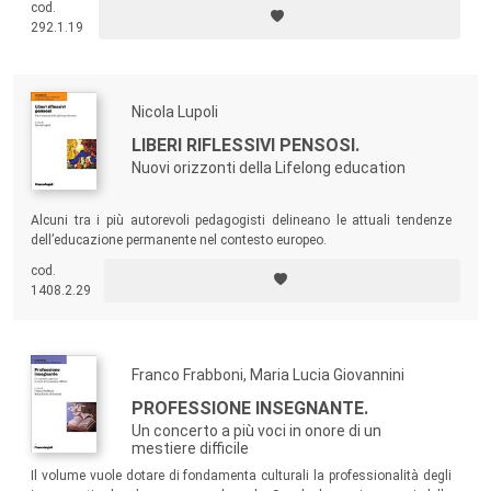
cod.
dell’attenzione sono le categorie dell’educazione: le sue finalità
292.1.19
esistenziali, i suoi linguaggi, le sue chiavi interpretative, le sue
metodologie della ricerca.
Nicola Lupoli
LIBERI RIFLESSIVI PENSOSI.
Nuovi orizzonti della Lifelong education
Alcuni tra i più autorevoli pedagogisti delineano le attuali tendenze
dell’educazione permanente nel contesto europeo.
cod.
1408.2.29
Franco Frabboni, Maria Lucia Giovannini
PROFESSIONE INSEGNANTE.
Un concerto a più voci in onore di un
mestiere difficile
Il volume vuole dotare di fondamenta culturali la professionalità degli