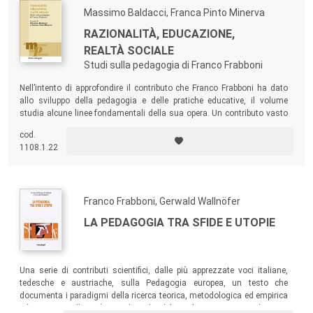
Massimo Baldacci, Franca Pinto Minerva
RAZIONALITÀ, EDUCAZIONE,
REALTÀ SOCIALE
Studi sulla pedagogia di Franco Frabboni
Nell’intento di approfondire il contributo che Franco Frabboni ha dato
allo sviluppo della pedagogia e delle pratiche educative, il volume
studia alcune linee fondamentali della sua opera. Un contributo vasto
e articolato, tra i più rilevanti dell’ultimo quarto del Novecento e della
cod.
prima parte del nuovo secolo.
1108.1.22
Franco Frabboni, Gerwald Wallnöfer
LA PEDAGOGIA TRA SFIDE E UTOPIE
Una serie di contributi scientifici, dalle più apprezzate voci italiane,
tedesche e austriache, sulla Pedagogia europea, un testo che
documenta i paradigmi della ricerca teorica, metodologica ed empirica
più in voga nelle sedi accademiche del vecchio continente. Al centro