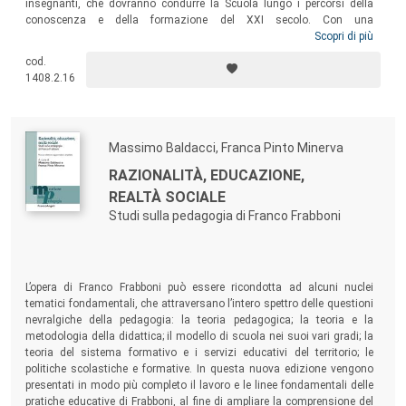
insegnanti, che dovranno condurre la Scuola lungo i percorsi della
conoscenza e della formazione del XXI secolo. Con una
consapevolezza pedagogica: occorre un progetto/scuola fondato su
Scopri di più
una formazione iniziale degli insegnanti elevata e paritetica, una
cod.
professionalità docente in grado di assicurare alle giovani generazioni
1408.2.16
conoscenza e valori, con i quali partecipare – da protagonisti – al
romanzo esistenziale.
Massimo Baldacci, Franca Pinto Minerva
RAZIONALITÀ, EDUCAZIONE,
REALTÀ SOCIALE
Studi sulla pedagogia di Franco Frabboni
L’opera di Franco Frabboni può essere ricondotta ad alcuni nuclei
tematici fondamentali, che attraversano l’intero spettro delle questioni
nevralgiche della pedagogia: la teoria pedagogica; la teoria e la
metodologia della didattica; il modello di scuola nei suoi vari gradi; la
teoria del sistema formativo e i servizi educativi del territorio; le
politiche scolastiche e formative. In questa nuova edizione vengono
presentati in modo più completo il lavoro e le linee fondamentali delle
pratiche educative di Frabboni, al fine di ampliare la comprensione del