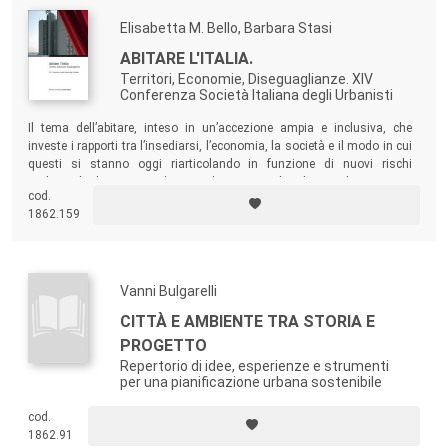
Elisabetta M. Bello, Barbara Stasi
ABITARE L'ITALIA.
Territori, Economie, Diseguaglianze. XIV
Conferenza Società Italiana degli Urbanisti
Il tema dell’abitare, inteso in un’accezione ampia e inclusiva, che
investe i rapporti tra l’insediarsi, l’economia, la società e il modo in cui
questi si stanno oggi riarticolando in funzione di nuovi rischi
ambientali, di crescenti disuguaglianze sociali e di una rilevante crisi
cod.
delle economie urbane entro il modello neo-liberista.
1862.159
Vanni Bulgarelli
CITTÀ E AMBIENTE TRA STORIA E
PROGETTO
Repertorio di idee, esperienze e strumenti
per una pianificazione urbana sostenibile
cod.
1862.91