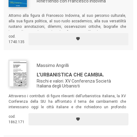
Riflettendo con Francesco Indovina
Attorno alla figura di Francesco Indovina, al suo percorso culturale,
alla sua figura politica, al suo ruolo accademico, alla sua versatilità
ruotano annotazioni, dilemmi, osservazioni critiche, biografie che
hanno l’intento di stimolare la riflessione sull’analisi economica e
cod.
sociale del territorio e sulla pianificazione.
1740.135
Massimo Angrilli
L'URBANISTICA CHE CAMBIA.
Rischi e valori. XV Conferenza Società
Italiana degli Urbanisti
Attraverso i contributi di figure rilevanti dell’urbanistica italiana, la XV
Conferenza della SIU ha affrontato il tema dei cambiamenti che
interessano oggi le città italiane e che richiedono un profondo
ripensamento delle politiche urbane e un più diretto coinvolgimento
cod.
della società civile nel governo del territorio.
1862.171