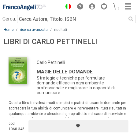
Menu
Cerca:
Main content
Home
ricerca avanzata
risultati
LIBRI DI CARLO PETTINELLI
Carlo Pettinelli
MAGIE DELLE DOMANDE
Strategie e tecniche per formulare
domande efficaci in ogni ambiente
professionale e migliorare la capacità di
comunicare
Questo libro ti rivelerà modi semplici e pratici di usare le domande per
accrescere la tua abilità di comunicare e incrementare i tuoi risultati in
qualunque ambiente professionale, soprattutto nel caso di interviste e
colloqui con clienti, pazienti, candidati. Un manuale unico di strategie
cod.
e tecniche di immediato utilizzo, raccolte e sperimentate dall’Autore
1060.345
nella sua lunga esperienza di dirigente aziendale, negoziatore e coach.