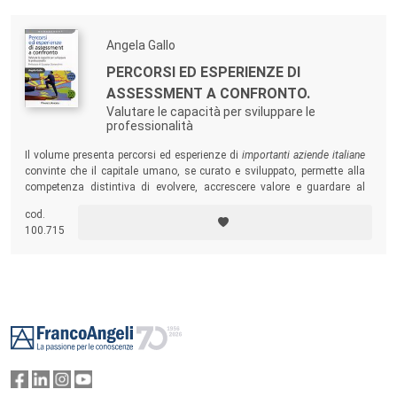
Angela Gallo
PERCORSI ED ESPERIENZE DI
ASSESSMENT A CONFRONTO.
Valutare le capacità per sviluppare le
professionalità
Il volume presenta percorsi ed esperienze di
importanti aziende italiane
convinte che il capitale umano, se curato e sviluppato, permette alla
competenza distintiva di evolvere, accrescere valore e guardare al
futuro con passione, coraggio e intelligenza. Tra i casi analizzati:
cod.
Conad, Unicredit, Angelini, Fastweb, Dhl, Carrefour, Ubi, Esercito
100.715
Italiano e Banca d’Italia…
Footer