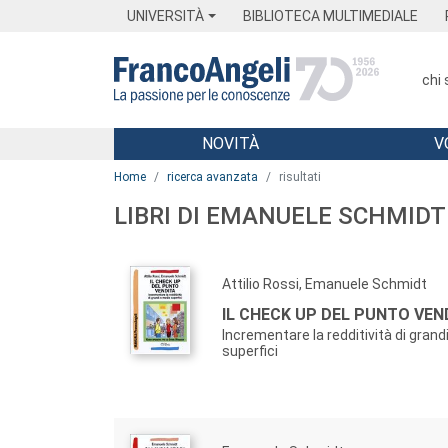
Menu
Main content
Footer
Menu
UNIVERSITÀ
BIBLIOTECA MULTIMEDIALE
chi
NOVITÀ
V
Main content
Home
ricerca avanzata
risultati
LIBRI DI EMANUELE SCHMIDT
Attilio Rossi, Emanuele Schmidt
IL CHECK UP DEL PUNTO VEN
Incrementare la redditività di grand
superfici