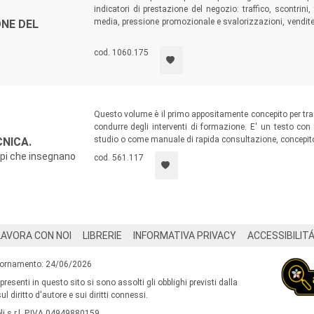
indicatori di prestazione del negozio: traffico, scontrin
media, pressione promozionale e svalorizzazioni, vendite 
ONE DEL
e cliente misterioso, rotazione e copertura dello stoc
indicatori, migliorando i propri risultati di vendita.
cod. 1060.175
Questo volume è il primo appositamente concepito per trar
condurre degli interventi di formazione. E' un testo con 
studio o come manuale di rapida consultazione, concepito 
NICA.
api che insegnano
cod. 561.117
LAVORA CON NOI
LIBRERIE
INFORMATIVA PRIVACY
ACCESSIBILIT
iornamento: 24/06/2026
 presenti in questo sito si sono assolti gli obblighi previsti dalla
l diritto d'autore e sui diritti connessi.
i s.r.l. P.IVA 04949880159