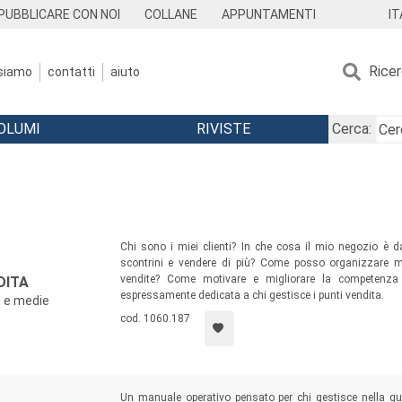
IT
PUBBLICARE CON NOI
COLLANE
APPUNTAMENTI
Rice
 siamo
contatti
aiuto
OLUMI
RIVISTE
Cerca:
Chi sono i miei clienti? In che cosa il mio negozio è
scontrini e vendere di più? Come posso organizzare m
vendite? Come motivare e migliorare la competenza
DITA
espressamente dedicata a chi gestisce i punti vendita.
i e medie
cod. 1060.187
Un manuale operativo pensato per chi gestisce nella quot