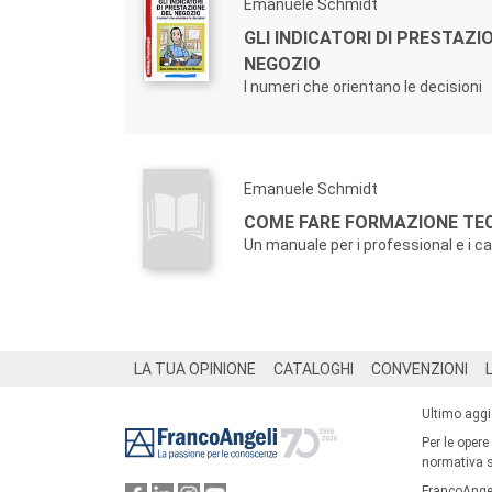
Emanuele Schmidt
GLI INDICATORI DI PRESTAZI
NEGOZIO
I numeri che orientano le decisioni
Emanuele Schmidt
COME FARE FORMAZIONE TEC
Un manuale per i professional e i c
Footer
LA TUA OPINIONE
CATALOGHI
CONVENZIONI
Ultimo agg
Per le opere
normativa su
FrancoAngel