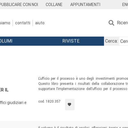
EN
PUBBLICARE CON NOI
COLLANE
APPUNTAMENTI
Ricer
 siamo
contatti
aiuto
OLUMI
RIVISTE
Cerca:
L’ufficio per il processo è uno degli investimenti promo
Questo libro presenta i risultati della collaborazione tr
supportare l’implementazione dell’ufficio per il processo
R IL
ragioni e le caratteristiche delle soluzioni adottate, i ri
raggiungere gli obiettivi auspicati in questo cruciale settor
cod. 1820.357
fici giudiziari e