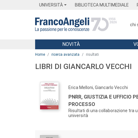
Menu
Main content
Footer
Menu
UNIVERSITÀ
BIBLIOTECA MULTIMEDIALE
chi
NOVITÀ
V
Main content
Home
ricerca avanzata
risultati
LIBRI DI GIANCARLO VECCHI
Erica Melloni, Giancarlo Vecchi
PNRR, GIUSTIZIA E UFFICIO PE
PROCESSO
Risultati di una collaborazione tra uf
università