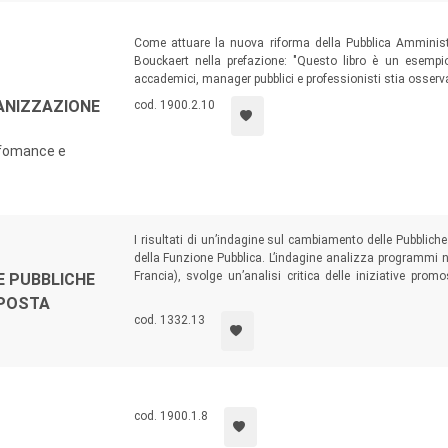
Come attuare la nuova riforma della Pubblica Amministr
Bouckaert nella prefazione: "Questo libro è un esemp
accademici, manager pubblici e professionisti stia osserv
ANIZZAZIONE
cod. 1900.2.10
erfomance e
I risultati di un’indagine sul cambiamento delle Pubblic
della Funzione Pubblica. L’indagine analizza programmi 
Francia), svolge un’analisi critica delle iniziative pro
 PUBBLICHE
Pubblica ed effettua la ricostruzione di due casi itali
OPOSTA
Dipartimento delle Politiche di Sviluppo).
cod. 1332.13
cod. 1900.1.8