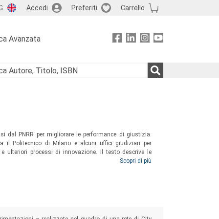
G
Accedi
Preferiti
Carrello
ca Avanzata
ssi dal PNRR per migliorare le performance di giustizia.
a il Politecnico di Milano e alcuni uffici giudiziari per
 e ulteriori processi di innovazione. Il testo descrive le
sultati ottenuti finora e le sfide ancora da affrontare per
Scopri di più
e per il Paese.