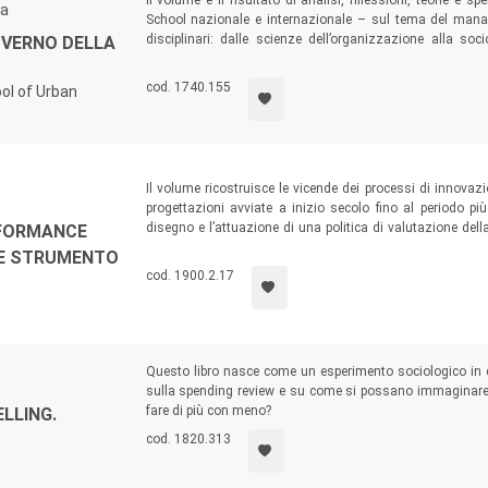
Il volume è il risultato di analisi, riflessioni, teorie e 
ra
School nazionale e internazionale – sul tema del manag
disciplinari: dalle scienze dell’organizzazione alla soc
GOVERNO DELLA
all’economia, dalla filosofia all’urbanistica. Un perco
consapevolezza che plurali sono i processi che attraversan
cod. 1740.155
ol of Urban
chi la abita e di chi la amministra, plurali le analisi neces
Il volume ricostruisce le vicende dei processi di innovazi
progettazioni avviate a inizio secolo fino al periodo pi
disegno e l’attuazione di una politica di valutazione dell
RFORMANCE
Un testo per gli studenti di analisi delle politiche pubblich
OME STRUMENTO
operatori del settore giudiziario, magistrati e personale a
cod. 1900.2.17
Questo libro nasce come un esperimento sociologico in cui
sulla spending review e su come si possano immaginare 
fare di più con meno?
LLING.
cod. 1820.313