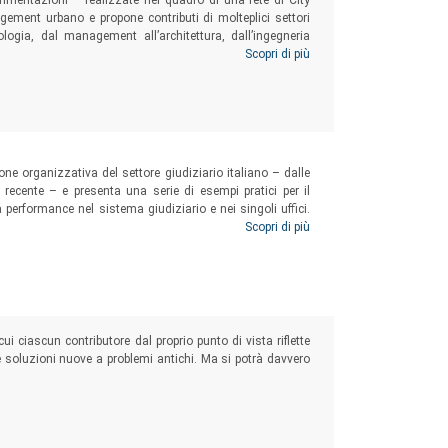
sperimentazioni – realizzate nel quadro di una rete di City
ement urbano e propone contributi di molteplici settori
iologia, dal management all’architettura, dall’ingegneria
rso che nasce dalla differenza e dalla pluralità, con la
Scopri di più
o ogni città modificandone il volto, plurali gli sguardi di
sarie per comprenderla.
one organizzativa del settore giudiziario italiano – dalle
ù recente – e presenta una serie di esempi pratici per il
a performance nel sistema giudiziario e nei singoli uffici.
e e delle discipline di carattere gestionale, ma anche per gli
Scopri di più
mministrativo.
 ciascun contributore dal proprio punto di vista riflette
soluzioni nuove a problemi antichi. Ma si potrà davvero