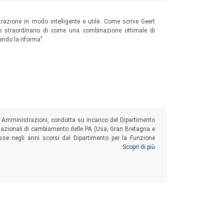
azione in modo intelligente e utile. Come scrive Geert
io straordinario di come una combinazione ottimale di
ando la riforma".
he Amministrazioni, condotta su incarico del Dipartimento
nazionali di cambiamento delle PA (Usa, Gran Bretagna e
mosse negli anni scorsi dal Dipartimento per la Funzione
ani di gestione del cambiamento (Agenzia delle Entrate e
Scopri di più