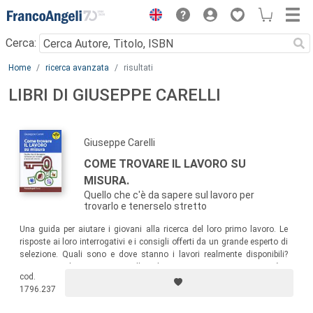
Menu
Cerca:
Main content
Home
ricerca avanzata
risultati
LIBRI DI GIUSEPPE CARELLI
Giuseppe Carelli
COME TROVARE IL LAVORO SU
MISURA.
Quello che c'è da sapere sul lavoro per
trovarlo e tenerselo stretto
Una guida per aiutare i giovani alla ricerca del loro primo lavoro. Le
risposte ai loro interrogativi e i consigli offerti da un grande esperto di
selezione. Quali sono e dove stanno i lavori realmente disponibili?
Come ci si deve presentare alle selezioni? Come evitare ingenuità e
cod.
brutte figure? Come valutare una proposta di lavoro?
1796.237