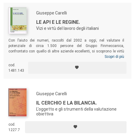
Giuseppe Carelli
LE API E LE REGINE.
Vizi e virtù del lavoro degli italiani
Con l’aiuto dei numeri, raccolti dal 2002 a oggi, nel valutare il
potenziale di circa 1.500 persone del Gruppo Finmeccanica,
confrontato con quello di altre aziende eccellenti, si scoprono le virtù
dei tecnici italiani. Senza distinzione di etnia, nel lavoro non sono
Scopri di più
sempre quei diligenti esecutori che auspicava il fordismo, ma hanno
cod.
ingegno, flessibilità, passione e spirito di rivincita: virtù che li
1481.143
caratterizzano e hanno fatto il successo delle aziende che hanno la
fortuna di impiegarli.
Giuseppe Carelli
IL CERCHIO E LA BILANCIA.
L'oggetto e gli strumenti della valutazione
obiettiva
cod.
1227.7