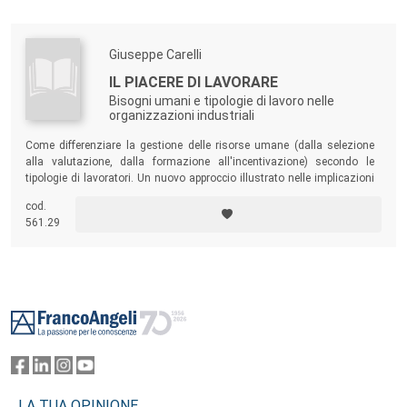
Giuseppe Carelli
IL PIACERE DI LAVORARE
Bisogni umani e tipologie di lavoro nelle
organizzazioni industriali
Come differenziare la gestione delle risorse umane (dalla selezione
alla valutazione, dalla formazione all'incentivazione) secondo le
tipologie di lavoratori. Un nuovo approccio illustrato nelle implicazioni
tecniche e operative.
cod.
561.29
Footer
LA TUA OPINIONE