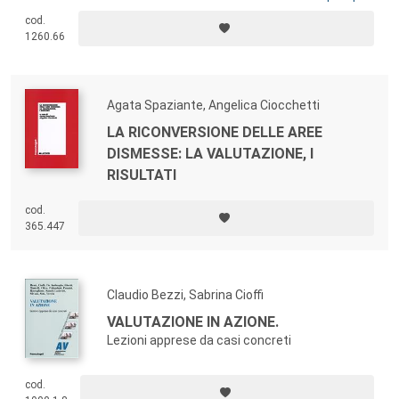
attività economiche, sono solo gli esempi più evidenti di una flebile
cod.
volontà riformatrice che, d’altronde, non indica nessuna discontinuità
1260.66
rispetto alla precedente legislatura…
Agata Spaziante, Angelica Ciocchetti
LA RICONVERSIONE DELLE AREE
DISMESSE: LA VALUTAZIONE, I
RISULTATI
cod.
365.447
Claudio Bezzi, Sabrina Cioffi
VALUTAZIONE IN AZIONE.
Lezioni apprese da casi concreti
cod.