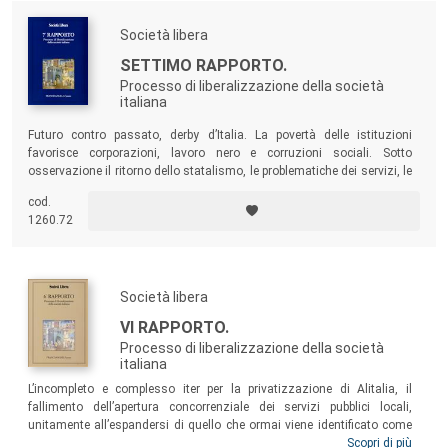
Società libera
SETTIMO RAPPORTO.
Processo di liberalizzazione della società
italiana
Futuro contro passato, derby d’Italia. La povertà delle istituzioni
favorisce corporazioni, lavoro nero e corruzioni sociali. Sotto
osservazione il ritorno dello statalismo, le problematiche dei servizi, le
politiche per la sicurezza, le privatizzazioni, la scuola, le concessioni
cod.
autostradali, le televisioni, i sistemi di governance delle imprese …
1260.72
Società libera
VI RAPPORTO.
Processo di liberalizzazione della società
italiana
L’incompleto e complesso iter per la privatizzazione di Alitalia, il
fallimento dell’apertura concorrenziale dei servizi pubblici locali,
unitamente all’espandersi di quello che ormai viene identificato come
“capitalismo municipale”, in cui gli Enti Locali entrano nella gestione di
Scopri di più