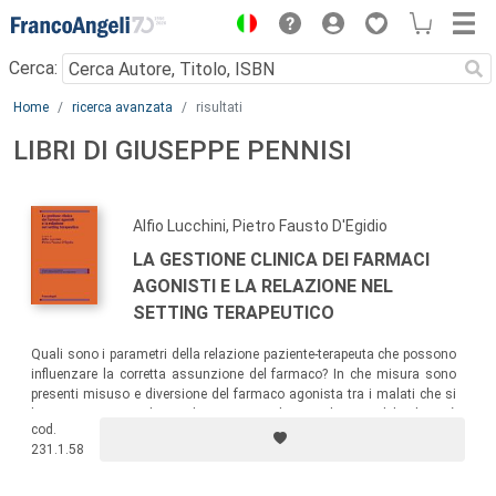
Menu
Cerca:
Main content
Home
ricerca avanzata
risultati
LIBRI DI GIUSEPPE PENNISI
Alfio Lucchini, Pietro Fausto D'Egidio
LA GESTIONE CLINICA DEI FARMACI
AGONISTI E LA RELAZIONE NEL
SETTING TERAPEUTICO
Quali sono i parametri della relazione paziente-terapeuta che possono
influenzare la corretta assunzione del farmaco? In che misura sono
presenti misuso e diversione del farmaco agonista tra i malati che si
hanno in cura? In che modo vengono valutati? Obiettivo del volume è
cod.
coniugare le evidenze scientifiche, la ricerca applicata e la pratica
231.1.58
clinica.