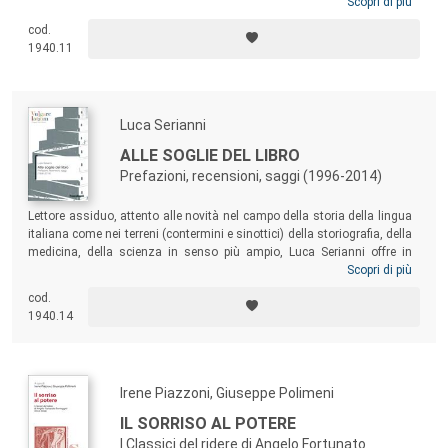
tutto,
sistema
che garantisce a ciascuno la comunicazione del
Scopri di più
pensiero, la partecipazione di un’intera società. Un’idea della lingua che
cod.
è idea della democrazia. Un percorso che accompagna e riflette quello
1940.11
di una società che progressivamente abbandona lo stato di natura e si
accorda nel vivere sociale.
Luca Serianni
ALLE SOGLIE DEL LIBRO
Prefazioni, recensioni, saggi (1996-2014)
Lettore assiduo, attento alle novità nel campo della storia della lingua
italiana come nei terreni (contermini e sinottici) della storiografia, della
medicina, della scienza in senso più ampio, Luca Serianni offre in
questo libro una prova esemplare della sua attività di recensore e di
Scopri di più
prefatore. Raggiungendo le soglie del libro e invitando a oltrepassarle,
cod.
la sua scrittura ci conduce per mano al centro dell’opera, attraverso la
1940.14
porta della lettura linguistica, paradigma di un metodo e ancor più di
uno sguardo.
Irene Piazzoni, Giuseppe Polimeni
IL SORRISO AL POTERE
I Classici del ridere di Angelo Fortunato