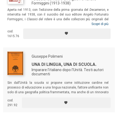
Formiggini (1913-1938)
Aperta nel 1913, con l’edizione della prima giornata del
Decameron
, e
interrotta nel 1938, con il suicidio del suo editore Angelo Fortunato
Formiggini, i
Classici del ridere
è una delle collezioni più originali del
primo Novecento, in cui Formiggini vede un’occasione per offrire al suo
Scopri di più
pubblico una prospettiva diversa sugli eventi e sulla storia. I contributi
cod.
compresi in questo volume fanno luce sulla complessità di una
1615.76
proposta culturale che tanta importanza avrà nelle scelte editoriali del
secondo Novecento.
Giuseppe Polimeni
UNA DI LINGUA, UNA DI SCUOLA.
Imparare l'italiano dopo l'Unità. Testi autori
documenti
Sin dall’Unità la scuola si propone come istituzione cardine nel
processo di educazione a una lingua nazionale, fattore unificante non
solo di una geografia politica frammentata, ma anche di un rinnovato
tessuto sociale. Ma a quale italiano ispirare l’educazione linguistica?
cod.
Quali autori leggere e commentare in classe? E soprattutto come
291.92
formare maestri e professori?