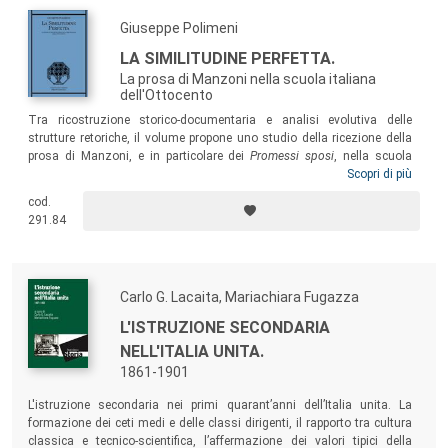
Giuseppe Polimeni
LA SIMILITUDINE PERFETTA.
La prosa di Manzoni nella scuola italiana
dell'Ottocento
Tra ricostruzione storico-documentaria e analisi evolutiva delle
strutture retoriche, il volume propone uno studio della ricezione della
prosa di Manzoni, e in particolare dei
Promessi sposi
, nella scuola
italiana dell’Ottocento. Ne risulta un contributo che considera come il
Scopri di più
romanzo venga antologizzato nelle crestomazie, citato nelle
cod.
grammatiche e nei compendi storici, fino a essere assunto nella
291.84
programmazione ufficiale dai decreti ministeriali.
Carlo G. Lacaita, Mariachiara Fugazza
L'ISTRUZIONE SECONDARIA
NELL'ITALIA UNITA.
1861-1901
L'istruzione secondaria nei primi quarant’anni dell’Italia unita. La
formazione dei ceti medi e delle classi dirigenti, il rapporto tra cultura
classica e tecnico-scientifica, l’affermazione dei valori tipici della