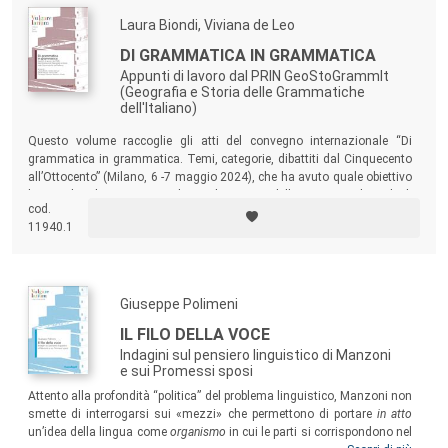
Laura Biondi, Viviana de Leo
DI GRAMMATICA IN GRAMMATICA
Appunti di lavoro dal PRIN GeoStoGrammIt
(Geografia e Storia delle Grammatiche
dell'Italiano)
Questo volume raccoglie gli atti del convegno internazionale “Di
grammatica in grammatica. Temi, categorie, dibattiti dal Cinquecento
all’Ottocento” (Milano, 6 -7 maggio 2024), che ha avuto quale obiettivo
la raccolta, il censimento e la catalogazione delle grammatiche e degli
cod.
strumenti per l’apprendimento dell’italiano prodotti in Italia e all’estero
11940.1
fino a oggi.
Giuseppe Polimeni
IL FILO DELLA VOCE
Indagini sul pensiero linguistico di Manzoni
e sui Promessi sposi
Attento alla profondità “politica” del problema linguistico, Manzoni non
smette di interrogarsi sui «mezzi» che permettono di portare
in atto
un’idea della lingua come
organismo
in cui le parti si corrispondono nel