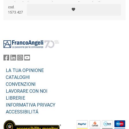
modernità, la creazione di competenze funzionali alle esigenze
cod.
emergenti a livello economico e sociale.
1573.427
Footer
LA TUA OPINIONE
CATALOGHI
CONVENZIONI
LAVORARE CON NOI
LIBRERIE
INFORMATIVA PRIVACY
ACCESSIBILITÁ