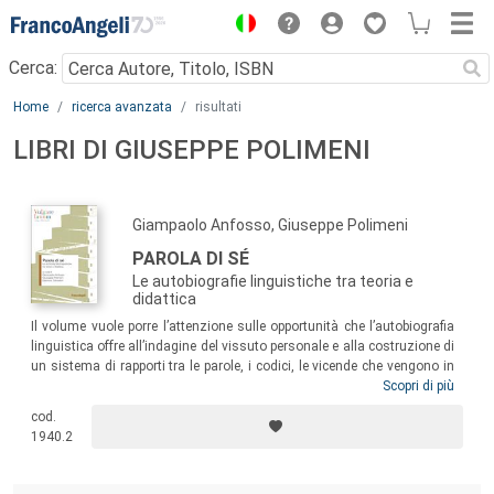
Menu
Cerca:
Main content
Home
ricerca avanzata
risultati
LIBRI DI GIUSEPPE POLIMENI
Giampaolo Anfosso, Giuseppe Polimeni
PAROLA DI SÉ
Le autobiografie linguistiche tra teoria e
didattica
Il volume vuole porre l’attenzione sulle opportunità che l’autobiografia
linguistica offre all’indagine del vissuto personale e alla costruzione di
un sistema di rapporti tra le parole, i codici, le vicende che vengono in
contatto. Il testo individua nelle Autobiografie Linguistiche uno
Scopri di più
strumento capace di valorizzare il plurilinguismo presente nelle nostre
cod.
società e propone alcuni percorsi didattici concreti, pensati per aiutare
1940.2
a raggiungere la consapevolezza del ruolo che la lingua gioca
nell’universo di ciascuno.