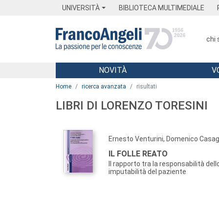
Menu
Main content
Footer
Menu
UNIVERSITÀ
BIBLIOTECA MULTIMEDIALE
chi
NOVITÀ
V
Main content
Home
ricerca avanzata
risultati
LIBRI DI LORENZO TORESINI
Ernesto Venturini, Domenico Casa
IL FOLLE REATO
Il rapporto tra la responsabilità dell
imputabilità del paziente