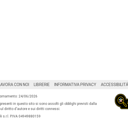
LAVORA CON NOI
LIBRERIE
INFORMATIVA PRIVACY
ACCESSIBILIT
iornamento: 24/06/2026
 presenti in questo sito si sono assolti gli obblighi previsti dalla
l diritto d'autore e sui diritti connessi.
i s.r.l. P.IVA 04949880159