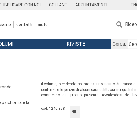
EN
PUBBLICARE CON NOI
COLLANE
APPUNTAMENTI
Ricer
 siamo
contatti
aiuto
OLUMI
RIVISTE
Cerca:
Il volume, prendendo spunto da uno scritto di Franco e
grande
sentenze e le perizie di alcuni casi delittuosi nei quali i
commesso dal proprio paziente. Avvalendosi del lavo
documentazione, ragguardevole e inedita, sul caso dei 
o psichiatra e la
prezioso riferimento per tutti coloro che lavorano in ambito
cod. 1240.358