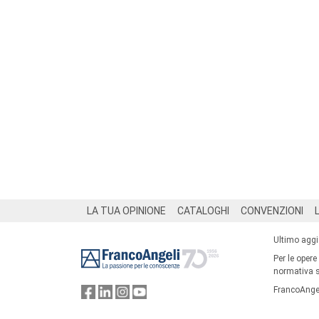
Footer
LA TUA OPINIONE
CATALOGHI
CONVENZIONI
Ultimo agg
Per le opere
normativa su
FrancoAngel