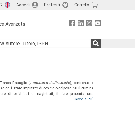
G
Accedi
Preferiti
Carrello
ca Avanzata
 Franca Basaglia (
Il problema dell’incidente
), confronta le
l medico è stato imputato di omicidio colposo per il crimine
ro di psichiatri e magistrati, il libro presenta una
processi riguardanti Franco Basaglia, e costituisce un
Scopri di più
 giuridico e psichiatrico.