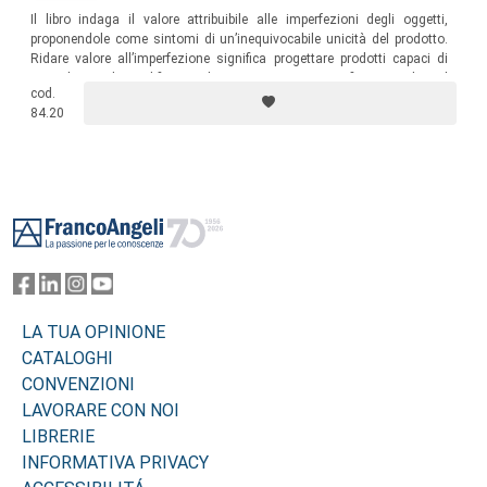
Il libro indaga il valore attribuibile alle imperfezioni degli oggetti,
proponendole come sintomi di un’inequivocabile unicità del prodotto.
Ridare valore all’imperfezione significa progettare prodotti capaci di
invecchiare, di modificarsi, di essere riparati; significa stimolare il
cod.
legame emotivo tra utente e prodotto.
84.20
Footer
LA TUA OPINIONE
CATALOGHI
CONVENZIONI
LAVORARE CON NOI
LIBRERIE
INFORMATIVA PRIVACY