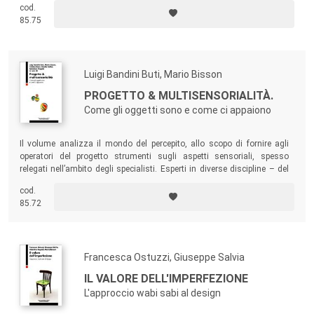
sia interessante cercare i metodi per introdurre strumenti per
cod.
l’educazione sensoriale nel design, includendo un’indagine a tutto
85.75
tondo nel mondo dei diversi linguaggi dei materiali.
Luigi Bandini Buti, Mario Bisson
PROGETTO & MULTISENSORIALITÀ.
Come gli oggetti sono e come ci appaiono
Il volume analizza il mondo del percepito, allo scopo di fornire agli
operatori del progetto strumenti sugli aspetti sensoriali, spesso
relegati nell’ambito degli specialisti. Esperti in diverse discipline – del
colore, della luce, della forma, della materia, del suono, dell’odore e del
cod.
sapore – hanno indagato sul ruolo che la dimensione multisensoriale
85.72
riveste nella loro disciplina e sulla dialettica fra aspetti sensoriali
diversi.
Francesca Ostuzzi, Giuseppe Salvia
IL VALORE DELL'IMPERFEZIONE
L'approccio wabi sabi al design