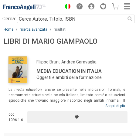
Menu
Cerca:
Main content
Home
ricerca avanzata
risultati
LIBRI DI MARIO GIAMPAOLO
Filippo Bruni, Andrea Garavaglia
MEDIA EDUCATION IN ITALIA
Oggetti e ambiti della formazione
La
media education
, anche se presente nelle indicazioni formali, è
scarsamente attuata nella scuola italiana, limitata com’è a situazioni
episodiche che trovano maggiore riscontro negli ambiti informali. Il
volume entra in profondità nella varietà del quadro italiano, tra
Scopri di più
esperienze formali e informali, in diversi ambiti che vanno dall’infanzia
cod.
agli adulti, valorizzando una ricchezza e un potenziale pronto per
1096.1.6
uscire dalle cornici sperimentali della ricerca e delle singole offerte
formative locali per essere messa a disposizione dell’intera
cittadinanza.