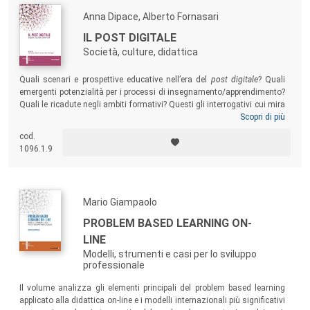
Anna Dipace, Alberto Fornasari
IL POST DIGITALE
Società, culture, didattica
Quali scenari e prospettive educative nell’era del
post digitale
? Quali
emergenti potenzialità per i processi di insegnamento/apprendimento?
Quali le ricadute negli ambiti formativi? Questi gli interrogativi cui mira
a rispondere il volume, che raccoglie gli atti del Convegno SIREM 2021,
Scopri di più
fondando al contempo una riflessione finalizzata a proposte e azioni
cod.
educative, didattiche e culturali che muovano nella direzione di un
1096.1.9
consapevole processo di cambiamento e di innovazione.
Mario Giampaolo
PROBLEM BASED LEARNING ON-
LINE
Modelli, strumenti e casi per lo sviluppo
professionale
Il volume analizza gli elementi principali del problem based learning
applicato alla didattica on-line e i modelli internazionali più significativi