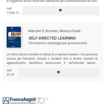
e suggerisce alcuni strumenti web-based per la presentazione dei casi,
per l’interazione in gruppo e per la realizzazione di e-tivities.
cod.
11096.13
Malcolm S. Knowles, Monica Fedeli
SELF-DIRECTED LEARNING
Strumenti e strategie per promuoverlo
Un testo classico (inedito in Italia) di un grande maestro. Una preziosa
risorsa per formatori, docenti e studenti che in diversi contesti di
apprendimento desiderino promuovere il
self-directed learning
,
approccio diffuso e praticato da lungo tempo negli Stati Uniti.
cod.
25.34
Footer